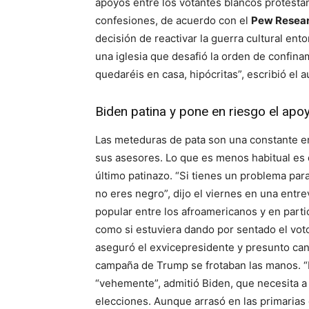
apoyos entre los votantes blancos protestan
confesiones, de acuerdo con el
Pew Resear
decisión de reactivar la guerra cultural ent
una iglesia que desafió la orden de confina
quedaréis en casa, hipócritas”, escribió el a
Biden patina y pone en riesgo el apo
Las meteduras de pata son una constante en 
sus asesores. Lo que es menos habitual es
último patinazo. “Si tienes un problema pa
no eres negro”, dijo el viernes en una entr
popular entre los afroamericanos y en parti
como si estuviera dando por sentado el voto
aseguró el exvicepresidente y presunto can
campaña de Trump se frotaban las manos. “No
“vehemente”, admitió Biden, que necesita a 
elecciones. Aunque arrasó en las primarias