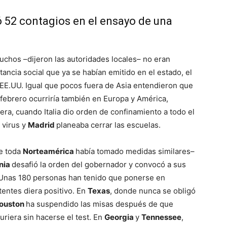
 52 contagios en el ensayo de una
chos –dijeron las autoridades locales– no eran
ncia social que ya se habían emitido en el estado, el
 EE.UU. Igual que pocos fuera de Asia entendieron que
febrero ocurriría también en Europa y América,
pera, cuando Italia dio orden de confinamiento a todo el
 virus y
Madrid
planeaba cerrar las escuelas.
ue toda
Norteamérica
había tomado medidas similares–
rnia
desafió la orden del gobernador y convocó a sus
e. Unas 180 personas han tenido que ponerse en
entes diera positivo. En
Texas
, donde nunca se obligó
ouston
ha suspendido las misas después de que
uriera sin hacerse el test. En
Georgia
y
Tennessee
,