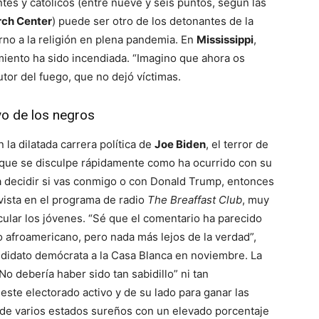
tes y católicos (entre nueve y seis puntos, según las
ch Center
) puede ser otro de los detonantes de la
orno a la religión en plena pandemia. En
Mississippi
,
miento ha sido incendiada. “Imagino que ahora os
utor del fuego, que no dejó víctimas.
yo de los negros
la dilatada carrera política de
Joe Biden
, el terror de
 que se disculpe rápidamente como ha ocurrido con su
ra decidir si vas conmigo o con Donald Trump, entonces
evista en el programa de radio
The Breaffast Club
, muy
cular los jóvenes. “Sé que el comentario ha parecido
 afroamericano, pero nada más lejos de la verdad”,
didato demócrata a la Casa Blanca en noviembre. La
 debería haber sido tan sabidillo” ni tan
este electorado activo y de su lado para ganar las
 de varios estados sureños con un elevado porcentaje