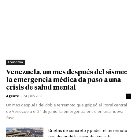
Economia
Venezuela, un mes después del sismo:
la emergencia médica da paso a una
crisis de salud mental
Agente
-
24 julio 2026
0
Un mes después del doble terremoto que golpeó el litoral central
de Venezuela el 24 de junio, la emergencia entró en una nueva
fase:...
Grietas de concreto y poder: el terremoto
que desnudó la vivienda chavista