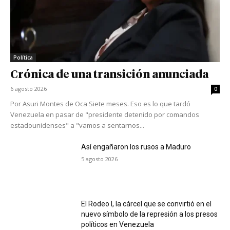
Política
Crónica de una transición anunciada
6 agosto 2026
0
Por Asuri Montes de Oca Siete meses. Eso es lo que tardó
Venezuela en pasar de "presidente detenido por comandos
estadounidenses" a "vamos a sentarnos...
Así engañaron los rusos a Maduro
5 agosto 2026
El Rodeo I, la cárcel que se convirtió en el
nuevo símbolo de la represión a los presos
políticos en Venezuela