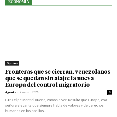
ECONOMIA
Opinion
Fronteras que se cierran, venezolanos
que se quedan sin atajo: la nueva
Europa del control migratorio
Agente
-
2 agosto 2026
0
Luis Felipe Montiel Bueno, vamos a ver. Resulta que Europa, esa
señora elegante que siempre habla de valores y de derechos
humanos en los pasillos...