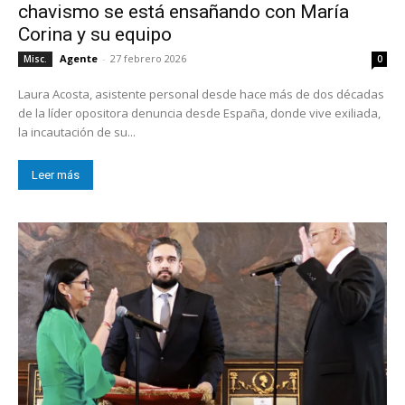
chavismo se está ensañando con María
Corina y su equipo
Agente
-
27 febrero 2026
Misc.
0
Laura Acosta, asistente personal desde hace más de dos décadas
de la líder opositora denuncia desde España, donde vive exiliada,
la incautación de su...
Leer más