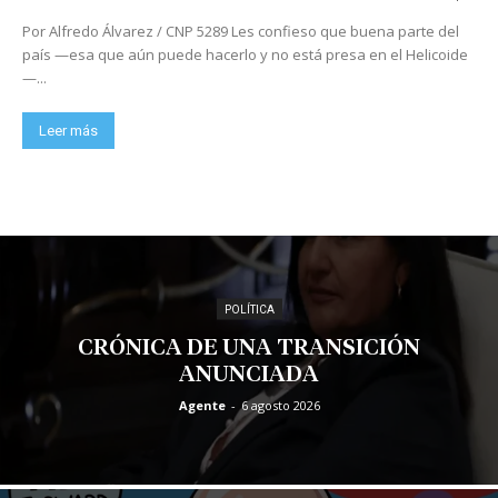
Por Alfredo Álvarez / CNP 5289 Les confieso que buena parte del
país —esa que aún puede hacerlo y no está presa en el Helicoide
—...
Leer más
POLÍTICA
CRÓNICA DE UNA TRANSICIÓN
ANUNCIADA
Agente
-
6 agosto 2026