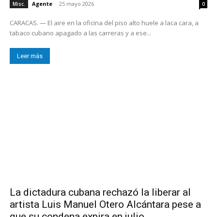
Agente
-
25 mayo 2026
Misc.
0
CARACAS. — El aire en la oficina del piso alto huele a laca cara, a
tabaco cubano apagado a las carreras y a ese...
Leer más
La dictadura cubana rechazó la liberar al
artista Luis Manuel Otero Alcántara pese a
que su condena expira en julio