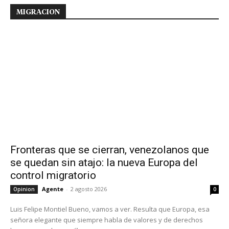
MIGRACION
Fronteras que se cierran, venezolanos que
se quedan sin atajo: la nueva Europa del
control migratorio
Agente
-
2 agosto 2026
Opinion
0
Luis Felipe Montiel Bueno, vamos a ver. Resulta que Europa, esa
señora elegante que siempre habla de valores y de derechos