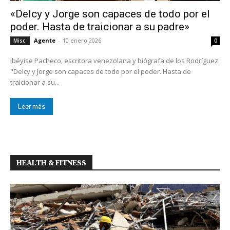
«Delcy y Jorge son capaces de todo por el
poder. Hasta de traicionar a su padre»
Agente
-
10 enero 2026
Misc.
0
Ibéyise Pacheco, escritora venezolana y biógrafa de los Rodríguez:
"Delcy y Jorge son capaces de todo por el poder. Hasta de
traicionar a su...
Leer más
HEALTH & FITNESS