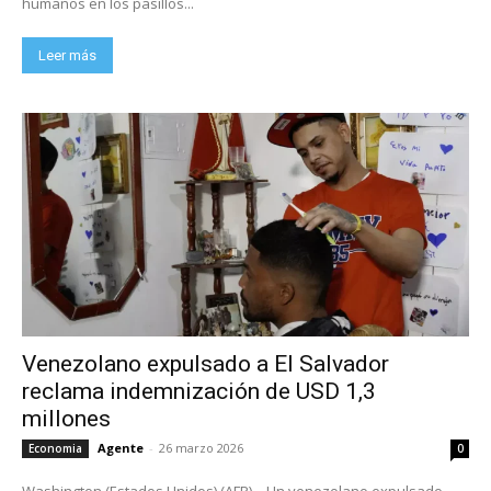
humanos en los pasillos...
Leer más
Venezolano expulsado a El Salvador
reclama indemnización de USD 1,3
millones
Agente
-
26 marzo 2026
Economia
0
Washington (Estados Unidos) (AFP) – Un venezolano expulsado