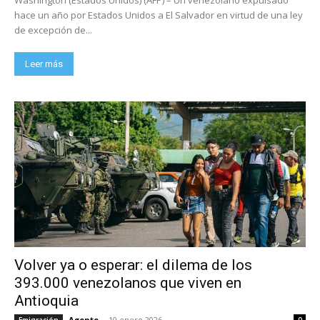
hace un año por Estados Unidos a El Salvador en virtud de una ley
de excepción de...
Leer más
Volver ya o esperar: el dilema de los
393.000 venezolanos que viven en
Antioquia
Agente
-
10 enero 2026
Emigración
0