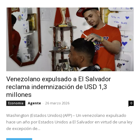
Venezolano expulsado a El Salvador
reclama indemnización de USD 1,3
millones
Agente
-
26 marzo 2026
Economia
0
Washington (Estados Unidos) (AFP) – Un venezolano expulsado
hace un año por Estados Unidos a El Salvador en virtud de una ley
de excepción de...