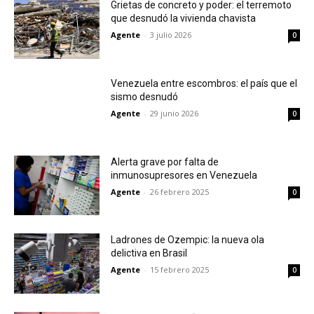
Grietas de concreto y poder: el terremoto
que desnudó la vivienda chavista
Agente
-
3 julio 2026
0
Venezuela entre escombros: el país que el
sismo desnudó
Agente
-
29 junio 2026
0
Alerta grave por falta de
inmunosupresores en Venezuela
Agente
-
26 febrero 2025
0
Ladrones de Ozempic: la nueva ola
delictiva en Brasil
Agente
-
15 febrero 2025
0