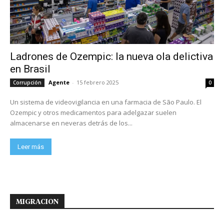
Ladrones de Ozempic: la nueva ola delictiva
en Brasil
Agente
-
15 febrero 2025
Corrupción
0
Un sistema de videovigilancia en una farmacia de São Paulo. El
Ozempic y otros medicamentos para adelgazar suelen
almacenarse en neveras detrás de los...
Leer más
MIGRACION