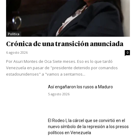
Política
Crónica de una transición anunciada
6 agosto 2026
0
Por Asuri Montes de Oca Siete meses. Eso es lo que tardó
Venezuela en pasar de "presidente detenido por comandos
estadounidenses" a "vamos a sentarnos...
Así engañaron los rusos a Maduro
5 agosto 2026
El Rodeo I, la cárcel que se convirtió en el
nuevo símbolo de la represión a los presos
políticos en Venezuela