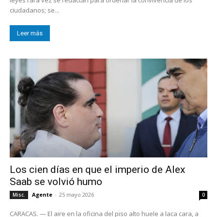
ciudadanos; se...
Leer más
Los cien días en que el imperio de Alex
Saab se volvió humo
Agente
-
25 mayo 2026
Misc.
0
CARACAS. — El aire en la oficina del piso alto huele a laca cara, a