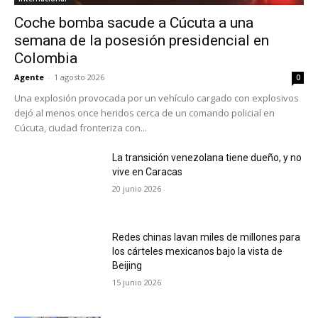
Coche bomba sacude a Cúcuta a una
semana de la posesión presidencial en
Colombia
Agente
-
1 agosto 2026
0
Una explosión provocada por un vehículo cargado con explosivos
dejó al menos once heridos cerca de un comando policial en
Cúcuta, ciudad fronteriza con...
La transición venezolana tiene dueño, y no
vive en Caracas
20 junio 2026
Redes chinas lavan miles de millones para
los cárteles mexicanos bajo la vista de
Beijing
15 junio 2026