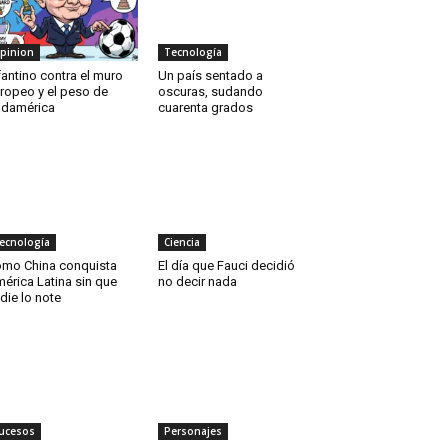
pinion
Tecnología
fantino contra el muro
Un país sentado a
ropeo y el peso de
oscuras, sudando
damérica
cuarenta grados
ecnología
Ciencia
mo China conquista
El día que Fauci decidió
érica Latina sin que
no decir nada
die lo note
ucesos
Personajes