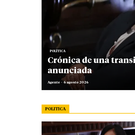
POLÍTICA
Crónica de una trans
anunciada
Agente
-
6 agosto 2026
POLITICA