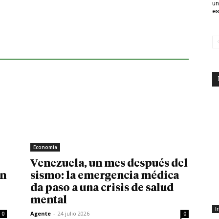
un
es
Economia
Venezuela, un mes después del
in
sismo: la emergencia médica
da paso a una crisis de salud
mental
I
Agente
-
24 julio 2026
0
0