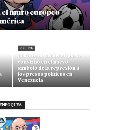
a el muro europeo
américa
POLÍTICA
El Rodeo I, la cárcel que se
convirtió en el nuevo
símbolo de la represión a
a
los presos políticos en
Venezuela
ENFOQUES