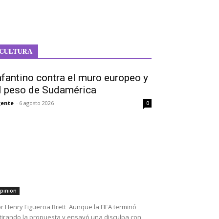
CULTURA
nfantino contra el muro europeo y
l peso de Sudamérica
ente
-
6 agosto 2026
0
pinion
r Henry Figueroa Brett Aunque la FIFA terminó
tirando la propuesta y ensayó una disculpa con