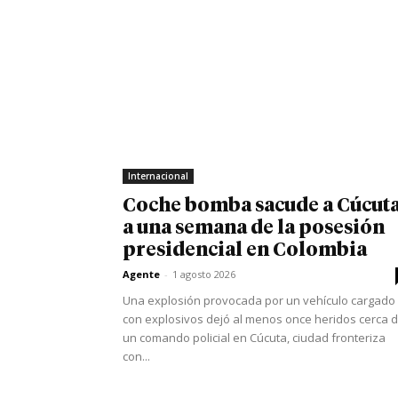
Internacional
Coche bomba sacude a Cúcut
a una semana de la posesión
presidencial en Colombia
Agente
-
1 agosto 2026
Una explosión provocada por un vehículo cargado
con explosivos dejó al menos once heridos cerca 
un comando policial en Cúcuta, ciudad fronteriza
con...