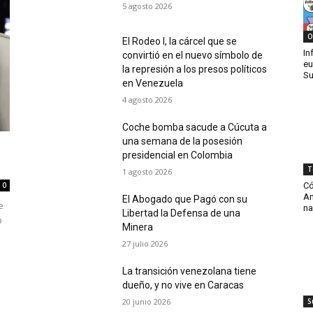
5 agosto 2026
O
El Rodeo I, la cárcel que se
In
convirtió en el nuevo símbolo de
eu
la represión a los presos políticos
Su
en Venezuela
4 agosto 2026
Coche bomba sacude a Cúcuta a
una semana de la posesión
presidencial en Colombia
T
1 agosto 2026
Có
0
Am
El Abogado que Pagó con su
e
na
Libertad la Defensa de una
o
Minera
27 julio 2026
La transición venezolana tiene
dueño, y no vive en Caracas
20 junio 2026
S