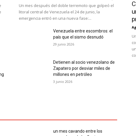
C
e
Un mes después del doble terremoto que golpeó el
u
e
litoral central de Venezuela el 24 de junio, la
emergencia entró en una nueva fase:...
p
Ag
Venezuela entre escombros: el
Un
país que el sismo desnudó
co
29 junio 2026
un
co
Detienen al socio venezolano de
Zapatero por desviar miles de
ing
millones en petróleo
3 junio 2026
un mes cavando entre los