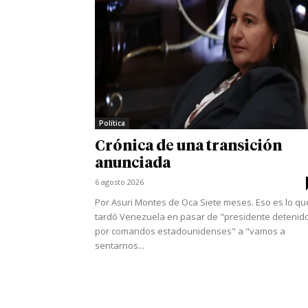
Política
Crónica de una transición
anunciada
6 agosto 2026
Por Asuri Montes de Oca Siete meses. Eso es lo qu
tardó Venezuela en pasar de "presidente detenid
por comandos estadounidenses" a "vamos a
sentarnos...