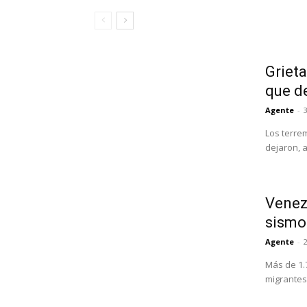
Grieta
que d
Agente
-
3
Los terre
dejaron, 
Venezu
sismo
Agente
-
Más de 1.
migrantes 