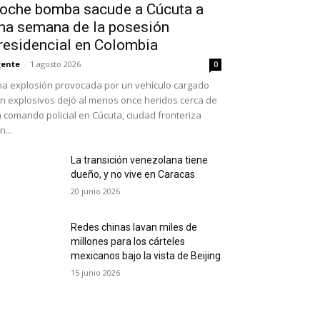
oche bomba sacude a Cúcuta a
na semana de la posesión
residencial en Colombia
ente
-
1 agosto 2026
0
a explosión provocada por un vehículo cargado
n explosivos dejó al menos once heridos cerca de
 comando policial en Cúcuta, ciudad fronteriza
n...
La transición venezolana tiene
dueño, y no vive en Caracas
20 junio 2026
Redes chinas lavan miles de
millones para los cárteles
mexicanos bajo la vista de Beijing
15 junio 2026