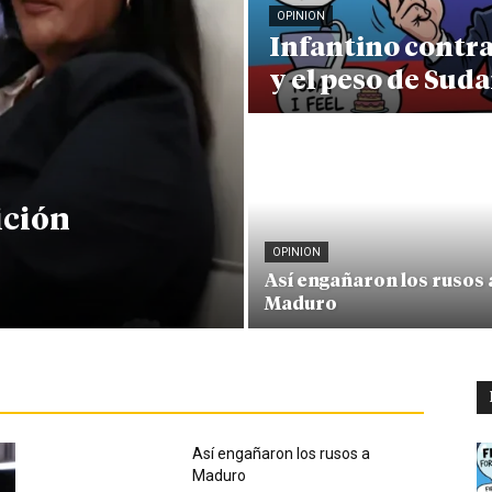
OPINION
Infantino contr
y el peso de Sud
ición
OPINION
Así engañaron los rusos 
Maduro
Así engañaron los rusos a
Maduro