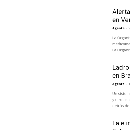
Alert
en Ve
Agente
-
La Organi
medicamen
La Organi
Ladron
en Bra
Agente
-
Un sistem
y otros m
detrás de l
La eli