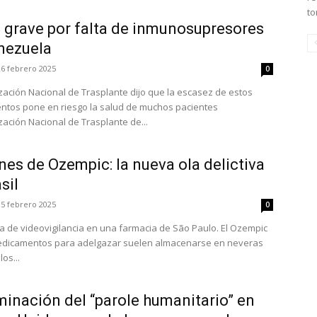
to
a grave por falta de inmunosupresores
nezuela
26 febrero 2025
0
zación Nacional de Trasplante dijo que la escasez de estos
tos pone en riesgo la salud de muchos pacientes
zación Nacional de Trasplante de...
es de Ozempic: la nueva ola delictiva
sil
15 febrero 2025
0
a de videovigilancia en una farmacia de São Paulo. El Ozempic
edicamentos para adelgazar suelen almacenarse en neveras
os...
minación del “parole humanitario” en