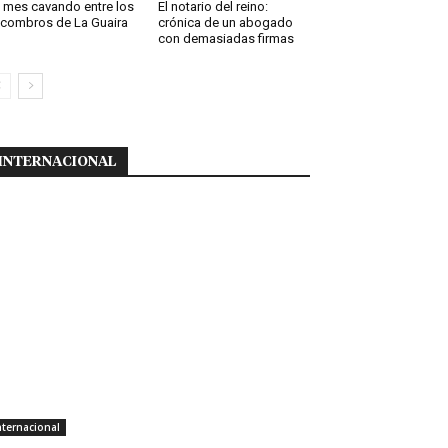
 mes cavando entre los
El notario del reino:
combros de La Guaira
crónica de un abogado
con demasiadas firmas
INTERNACIONAL
nternacional