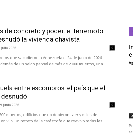
s de concreto y poder: el terremoto
esnudó la vivienda chavista
I
 julio 2026
0
e
motos que sacudieron a Venezuela el 24 de junio de 2026
Ag
además de un saldo parcial de más de 2.000 muertos, una...
ela entre escombros: el país que el
 desnudó
29 junio 2026
0
700 muertos, edificios que no debieron caer y miles de
O
en vilo. Un retrato de la catástrofe que reavivó todas las...
Po
re