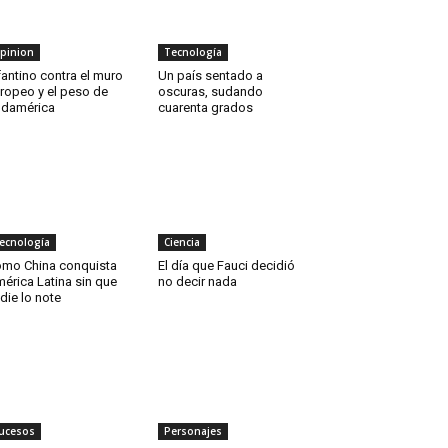
pinion
Tecnología
fantino contra el muro
Un país sentado a
ropeo y el peso de
oscuras, sudando
damérica
cuarenta grados
ecnología
Ciencia
mo China conquista
El día que Fauci decidió
érica Latina sin que
no decir nada
die lo note
ucesos
Personajes