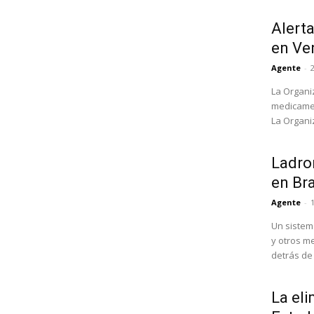
Alert
en Ve
Agente
-
La Organi
medicamen
La Organi
Ladron
en Bra
Agente
-
Un sistem
y otros m
detrás de l
La eli