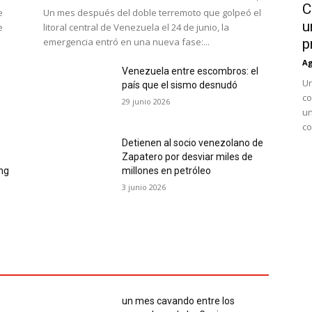
C
e
Un mes después del doble terremoto que golpeó el
u
e
litoral central de Venezuela el 24 de junio, la
emergencia entró en una nueva fase:...
p
Ag
Venezuela entre escombros: el
Un
país que el sismo desnudó
co
29 junio 2026
un
co
Detienen al socio venezolano de
Zapatero por desviar miles de
ing
millones en petróleo
3 junio 2026
un mes cavando entre los