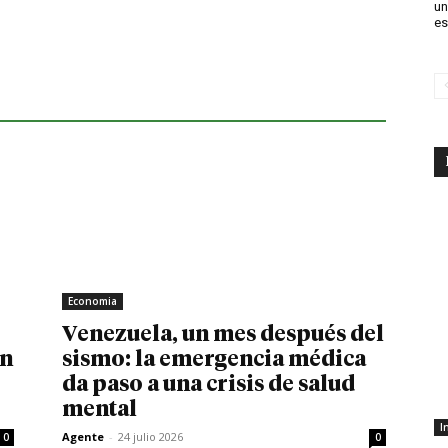
un
es
Economia
Venezuela, un mes después del
in
sismo: la emergencia médica
da paso a una crisis de salud
mental
I
Agente
-
24 julio 2026
0
0