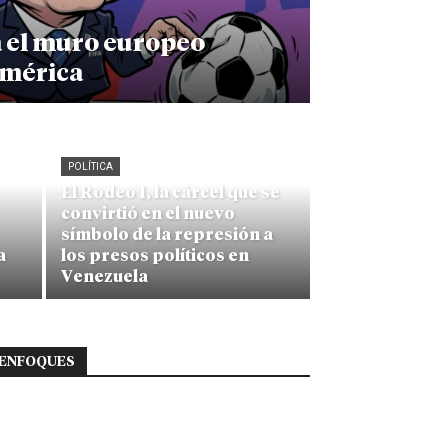
a el muro europeo
américa
POLÍTICA
El Rodeo I, la cárcel que se
convirtió en el nuevo
símbolo de la represión a
a
los presos políticos en
Venezuela
ENFOQUES