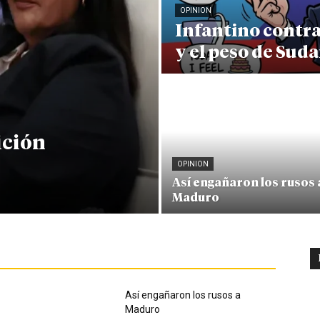
OPINION
Infantino contr
y el peso de Sud
ición
OPINION
Así engañaron los rusos 
Maduro
Así engañaron los rusos a
Maduro