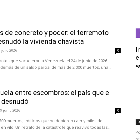
s de concreto y poder: el terremoto
esnudó la vivienda chavista
I
 julio 2026
0
e
motos que sacudieron a Venezuela el 24 de junio de 2026
Ag
además de un saldo parcial de más de 2.000 muertos, una...
ela entre escombros: el país que el
 desnudó
29 junio 2026
0
700 muertos, edificios que no debieron caer y miles de
O
en vilo. Un retrato de la catástrofe que reavivó todas las...
Po
re