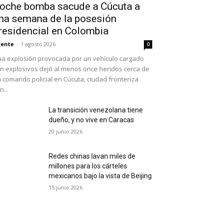
oche bomba sacude a Cúcuta a
na semana de la posesión
residencial en Colombia
ente
-
1 agosto 2026
0
a explosión provocada por un vehículo cargado
n explosivos dejó al menos once heridos cerca de
 comando policial en Cúcuta, ciudad fronteriza
n...
La transición venezolana tiene
dueño, y no vive en Caracas
20 junio 2026
Redes chinas lavan miles de
millones para los cárteles
mexicanos bajo la vista de Beijing
15 junio 2026