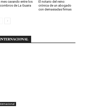
 mes cavando entre los
El notario del reino:
combros de La Guaira
crónica de un abogado
con demasiadas firmas
INTERNACIONAL
nternacional