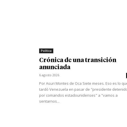
Política
Crónica de una transición
anunciada
6 agosto 2026
Por Asuri Montes de Oca Siete meses. Eso es lo qu
tardó Venezuela en pasar de "presidente detenid
por comandos estadounidenses" a "vamos a
sentarnos...