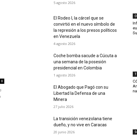
5 agosto 2026
O
El Rodeo I, la cárcel que se
In
convirtió en el nuevo símbolo de
eu
la represión a los presos políticos
Su
en Venezuela
4 agosto 2026
Coche bomba sacude a Cúcuta a
una semana de la posesión
presidencial en Colombia
T
1 agosto 2026
Có
0
Am
El Abogado que Pagó con su
e
na
Libertad la Defensa de una
o
Minera
27 julio 2026
La transición venezolana tiene
dueño, y no vive en Caracas
20 junio 2026
S