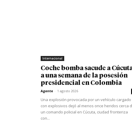
Internacional
Coche bomba sacude a Cúcut
a una semana de la posesión
presidencial en Colombia
Agente
-
1 agosto 2026
Una explosión provocada por un vehículo cargado
con explosivos dejó al menos once heridos cerca 
un comando policial en Cúcuta, ciudad fronteriza
con...