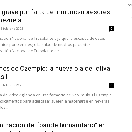
to
a grave por falta de inmunosupresores
nezuela
26 febrero 2025
0
zación Nacional de Trasplante dijo que la escasez de estos
tos pone en riesgo la salud de muchos pacientes
zación Nacional de Trasplante de...
es de Ozempic: la nueva ola delictiva
sil
15 febrero 2025
0
a de videovigilancia en una farmacia de São Paulo. El Ozempic
edicamentos para adelgazar suelen almacenarse en neveras
os...
minación del “parole humanitario” en