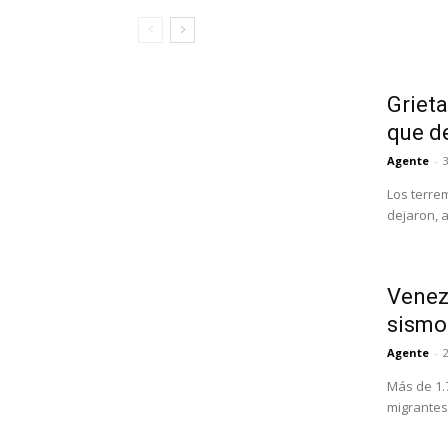
Grieta
que d
Agente
-
3
Los terre
dejaron, 
Venezu
sismo
Agente
-
Más de 1.
migrantes 