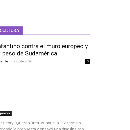
CULTURA
nfantino contra el muro europeo y
l peso de Sudamérica
ente
-
6 agosto 2026
0
pinion
r Henry Figueroa Brett Aunque la FIFA terminó
tirando la propuesta y ensayó una disculpa con