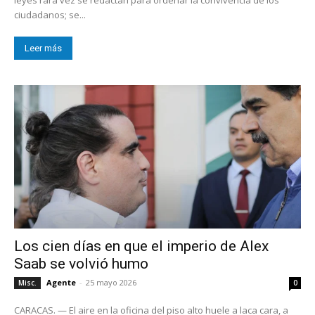
ciudadanos; se...
Leer más
Los cien días en que el imperio de Alex
Saab se volvió humo
Agente
-
25 mayo 2026
Misc.
0
CARACAS. — El aire en la oficina del piso alto huele a laca cara, a