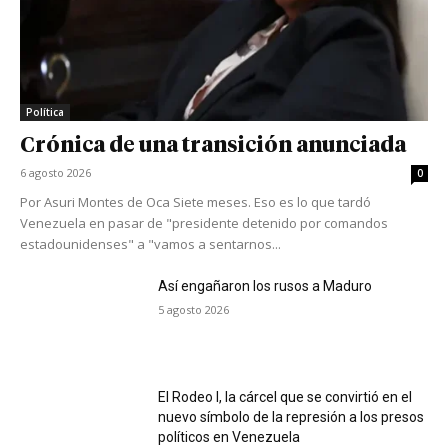
Política
Crónica de una transición anunciada
6 agosto 2026
0
Por Asuri Montes de Oca Siete meses. Eso es lo que tardó
Venezuela en pasar de "presidente detenido por comandos
estadounidenses" a "vamos a sentarnos...
Así engañaron los rusos a Maduro
5 agosto 2026
El Rodeo I, la cárcel que se convirtió en el
nuevo símbolo de la represión a los presos
políticos en Venezuela