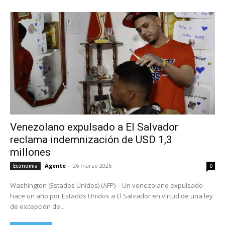
Venezolano expulsado a El Salvador
reclama indemnización de USD 1,3
millones
Agente
-
26 marzo 2026
Economia
0
Washington (Estados Unidos) (AFP) – Un venezolano expulsado
hace un año por Estados Unidos a El Salvador en virtud de una ley
de excepción de...