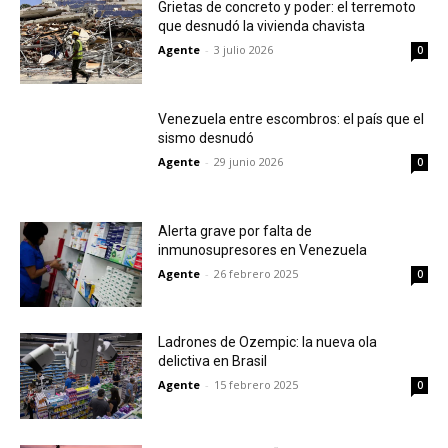
Grietas de concreto y poder: el terremoto
que desnudó la vivienda chavista
Agente
-
3 julio 2026
0
Venezuela entre escombros: el país que el
sismo desnudó
Agente
-
29 junio 2026
0
Alerta grave por falta de
inmunosupresores en Venezuela
Agente
-
26 febrero 2025
0
Ladrones de Ozempic: la nueva ola
delictiva en Brasil
Agente
-
15 febrero 2025
0