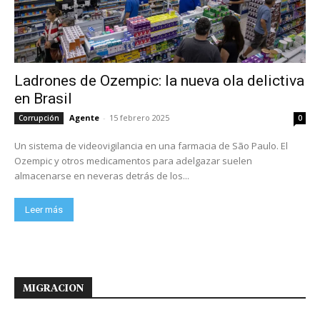
Ladrones de Ozempic: la nueva ola delictiva
en Brasil
Agente
-
15 febrero 2025
Corrupción
0
Un sistema de videovigilancia en una farmacia de São Paulo. El
Ozempic y otros medicamentos para adelgazar suelen
almacenarse en neveras detrás de los...
Leer más
MIGRACION