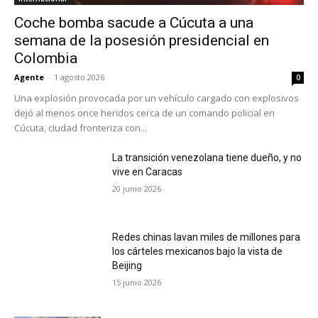
Coche bomba sacude a Cúcuta a una
semana de la posesión presidencial en
Colombia
Agente
-
1 agosto 2026
0
Una explosión provocada por un vehículo cargado con explosivos
dejó al menos once heridos cerca de un comando policial en
Cúcuta, ciudad fronteriza con...
La transición venezolana tiene dueño, y no
vive en Caracas
20 junio 2026
Redes chinas lavan miles de millones para
los cárteles mexicanos bajo la vista de
Beijing
15 junio 2026