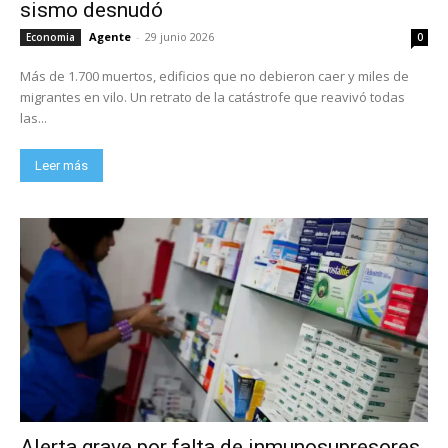
sismo desnudó
Agente
-
29 junio 2026
Economia
0
Más de 1.700 muertos, edificios que no debieron caer y miles de
migrantes en vilo. Un retrato de la catástrofe que reavivó todas
las...
Leer más
Alerta grave por falta de inmunosupresores