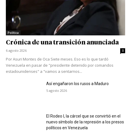
Política
Crónica de una transición anunciada
6 agosto 2026
0
Por Asuri Montes de Oca Siete meses. Eso es lo que tardó
Venezuela en pasar de "presidente detenido por comandos
estadounidenses" a "vamos a sentarnos...
Así engañaron los rusos a Maduro
5 agosto 2026
El Rodeo I, la cárcel que se convirtió en el
nuevo símbolo de la represión a los presos
políticos en Venezuela