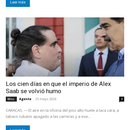
Leer más
Los cien días en que el imperio de Alex
Saab se volvió humo
Agente
-
25 mayo 2026
Misc.
0
CARACAS. — El aire en la oficina del piso alto huele a laca cara, a
tabaco cubano apagado a las carreras y a ese...