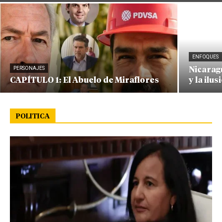
ENFOQUES
PERSONAJES
Nicaragu
CAPÍTULO 1: El Abuelo de Miraflores
y la ilus
POLITICA