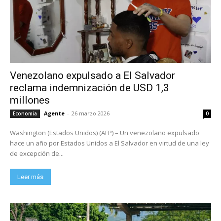
Venezolano expulsado a El Salvador
reclama indemnización de USD 1,3
millones
Agente
-
26 marzo 2026
Economia
0
Washington (Estados Unidos) (AFP) – Un venezolano expulsado
hace un año por Estados Unidos a El Salvador en virtud de una ley
de excepción de...
Leer más