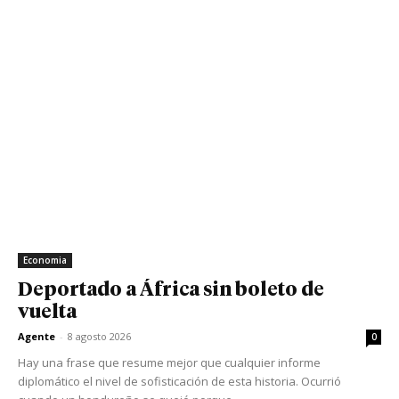
Economia
Deportado a África sin boleto de
vuelta
Agente
-
8 agosto 2026
0
Hay una frase que resume mejor que cualquier informe
diplomático el nivel de sofisticación de esta historia. Ocurrió