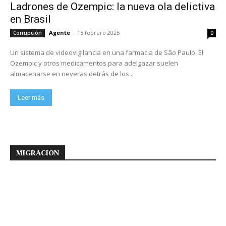
Ladrones de Ozempic: la nueva ola delictiva
en Brasil
Agente
-
15 febrero 2025
Corrupción
0
Un sistema de videovigilancia en una farmacia de São Paulo. El
Ozempic y otros medicamentos para adelgazar suelen
almacenarse en neveras detrás de los...
Leer más
MIGRACION