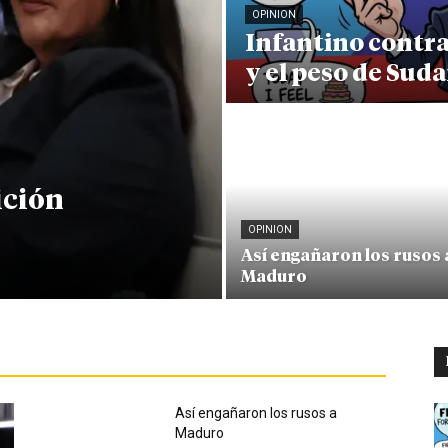
OPINION
Infantino contr
y el peso de Sud
ición
OPINION
Así engañaron los rusos 
Maduro
Así engañaron los rusos a
Maduro