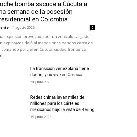
oche bomba sacude a Cúcuta a
na semana de la posesión
residencial en Colombia
ente
-
1 agosto 2026
0
a explosión provocada por un vehículo cargado
n explosivos dejó al menos once heridos cerca de
 comando policial en Cúcuta, ciudad fronteriza
n...
La transición venezolana tiene
dueño, y no vive en Caracas
20 junio 2026
Redes chinas lavan miles de
millones para los cárteles
mexicanos bajo la vista de Beijing
15 junio 2026