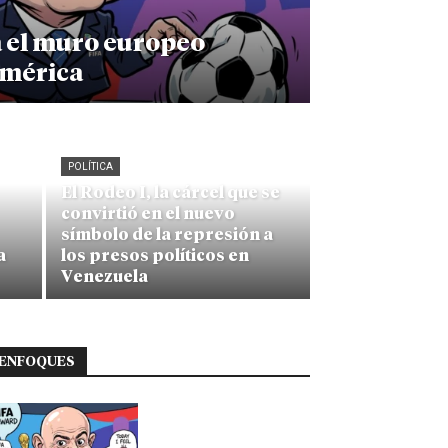
a el muro europeo
américa
POLÍTICA
El Rodeo I, la cárcel que se
convirtió en el nuevo
símbolo de la represión a
a
los presos políticos en
Venezuela
ENFOQUES