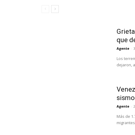
Grieta
que d
Agente
-
3
Los terre
dejaron, 
Venezu
sismo
Agente
-
Más de 1.
migrantes 