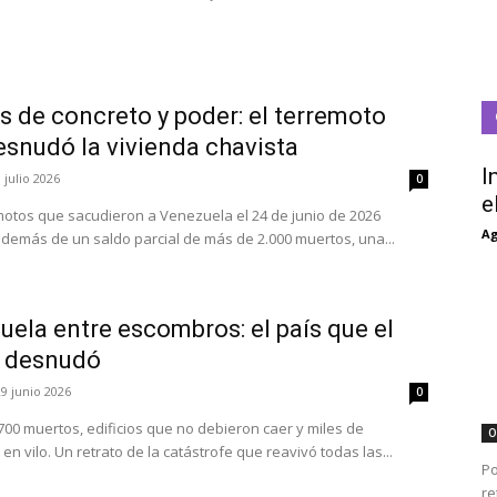
s de concreto y poder: el terremoto
esnudó la vivienda chavista
I
 julio 2026
0
e
motos que sacudieron a Venezuela el 24 de junio de 2026
Ag
además de un saldo parcial de más de 2.000 muertos, una...
ela entre escombros: el país que el
 desnudó
29 junio 2026
0
700 muertos, edificios que no debieron caer y miles de
O
en vilo. Un retrato de la catástrofe que reavivó todas las...
Po
re