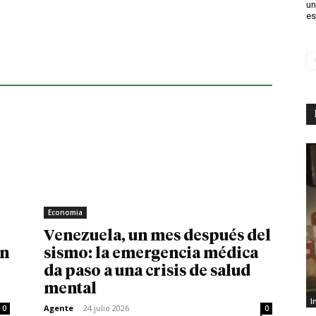
un
es
Economia
Venezuela, un mes después del
in
sismo: la emergencia médica
da paso a una crisis de salud
mental
I
Agente
-
24 julio 2026
0
0