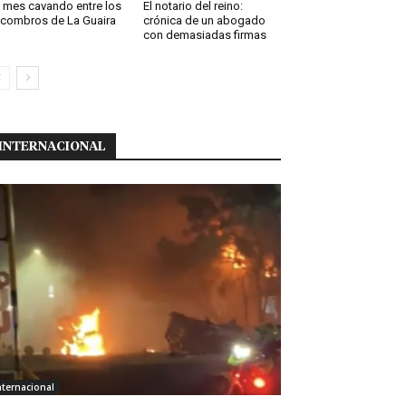
 mes cavando entre los
El notario del reino:
combros de La Guaira
crónica de un abogado
con demasiadas firmas
INTERNACIONAL
nternacional