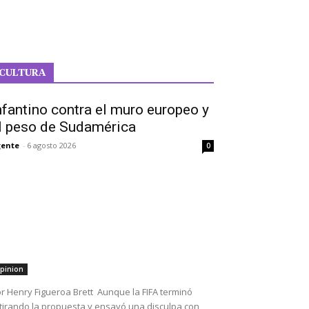
CULTURA
nfantino contra el muro europeo y
l peso de Sudamérica
ente
-
6 agosto 2026
0
pinion
r Henry Figueroa Brett Aunque la FIFA terminó
tirando la propuesta y ensayó una disculpa con