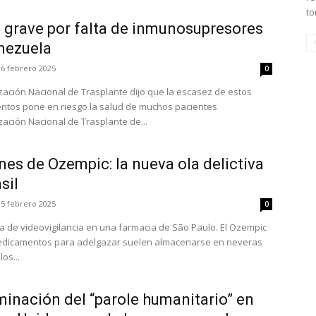
to
a grave por falta de inmunosupresores
nezuela
26 febrero 2025
0
zación Nacional de Trasplante dijo que la escasez de estos
tos pone en riesgo la salud de muchos pacientes
zación Nacional de Trasplante de...
es de Ozempic: la nueva ola delictiva
sil
15 febrero 2025
0
a de videovigilancia en una farmacia de São Paulo. El Ozempic
edicamentos para adelgazar suelen almacenarse en neveras
os...
minación del “parole humanitario” en