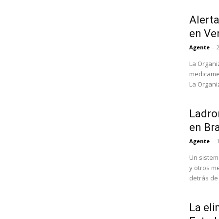
Alert
en Ve
Agente
-
La Organi
medicamen
La Organi
Ladron
en Bra
Agente
-
Un sistem
y otros m
detrás de l
La eli