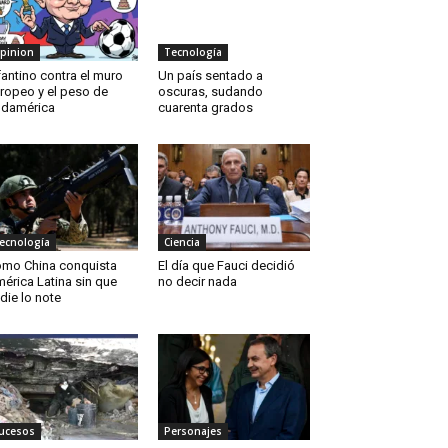
pinion
Tecnología
fantino contra el muro
Un país sentado a
ropeo y el peso de
oscuras, sudando
damérica
cuarenta grados
ecnología
Ciencia
mo China conquista
El día que Fauci decidió
érica Latina sin que
no decir nada
die lo note
ucesos
Personajes