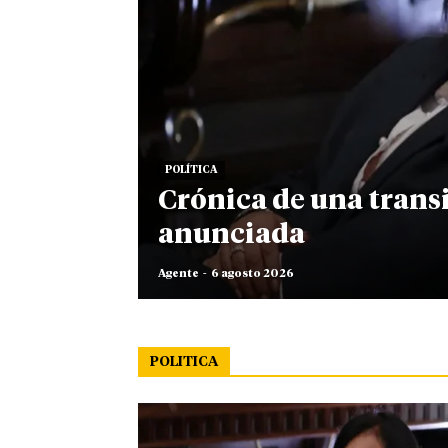
POLÍTICA
Crónica de una trans
anunciada
Agente
-
6 agosto 2026
POLITICA