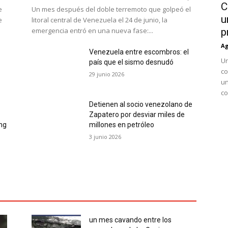
C
e
Un mes después del doble terremoto que golpeó el
u
e
litoral central de Venezuela el 24 de junio, la
emergencia entró en una nueva fase:...
p
Ag
Venezuela entre escombros: el
Un
país que el sismo desnudó
co
29 junio 2026
un
co
Detienen al socio venezolano de
Zapatero por desviar miles de
ing
millones en petróleo
3 junio 2026
un mes cavando entre los