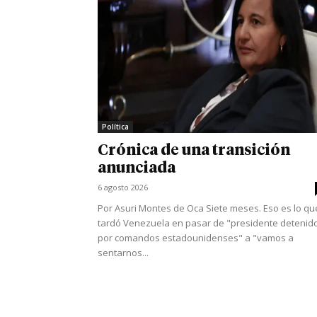
Política
Crónica de una transición
anunciada
6 agosto 2026
Por Asuri Montes de Oca Siete meses. Eso es lo qu
tardó Venezuela en pasar de "presidente detenid
por comandos estadounidenses" a "vamos a
sentarnos...