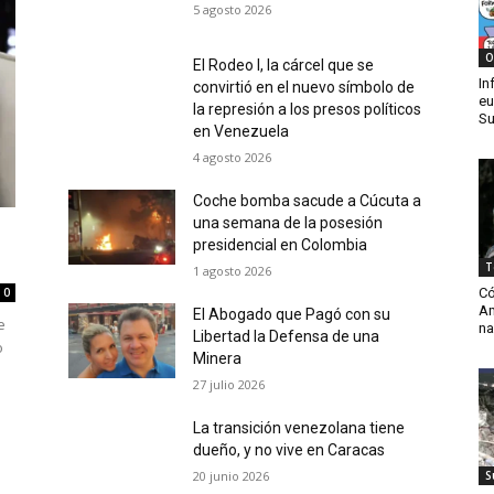
5 agosto 2026
O
El Rodeo I, la cárcel que se
In
convirtió en el nuevo símbolo de
eu
la represión a los presos políticos
Su
en Venezuela
4 agosto 2026
Coche bomba sacude a Cúcuta a
una semana de la posesión
presidencial en Colombia
T
1 agosto 2026
Có
0
Am
El Abogado que Pagó con su
e
na
Libertad la Defensa de una
o
Minera
27 julio 2026
La transición venezolana tiene
dueño, y no vive en Caracas
20 junio 2026
S