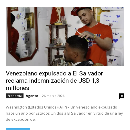
Venezolano expulsado a El Salvador
reclama indemnización de USD 1,3
millones
Agente
-
26 marzo 2026
Economia
0
Washington (Estados Unidos) (AFP) – Un venezolano expulsado
hace un año por Estados Unidos a El Salvador en virtud de una ley
de excepción de...