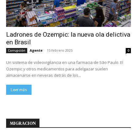
Ladrones de Ozempic: la nueva ola delictiva
en Brasil
Agente
-
15 febrero 2025
Corrupción
0
Un sistema de videovigilancia en una farmacia de São Paulo. El
Ozempic y otros medicamentos para adelgazar suelen
almacenarse en neveras detrás de los...
Leer más
MIGRACION