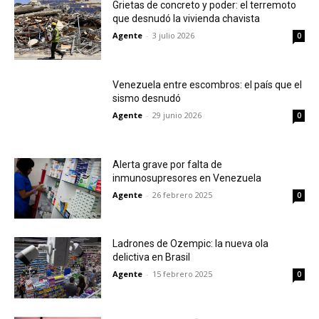
Grietas de concreto y poder: el terremoto
que desnudó la vivienda chavista
Agente
-
3 julio 2026
0
Venezuela entre escombros: el país que el
sismo desnudó
Agente
-
29 junio 2026
0
Alerta grave por falta de
inmunosupresores en Venezuela
Agente
-
26 febrero 2025
0
Ladrones de Ozempic: la nueva ola
delictiva en Brasil
Agente
-
15 febrero 2025
0