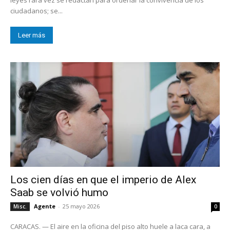
ciudadanos; se...
Leer más
Los cien días en que el imperio de Alex
Saab se volvió humo
Agente
-
25 mayo 2026
Misc.
0
CARACAS. — El aire en la oficina del piso alto huele a laca cara, a