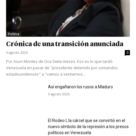
Política
Crónica de una transición anunciada
6 agosto 2026
0
Por Asuri Montes de Oca Siete meses. Eso es lo que tardó
Venezuela en pasar de "presidente detenido por comandos
estadounidenses" a "vamos a sentarnos...
Así engañaron los rusos a Maduro
5 agosto 2026
El Rodeo I, la cárcel que se convirtió en el
nuevo símbolo de la represión a los presos
políticos en Venezuela