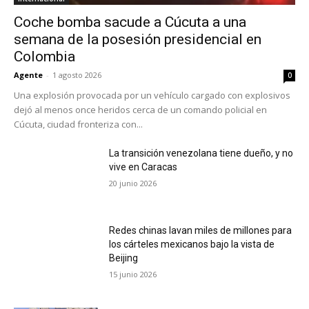
Coche bomba sacude a Cúcuta a una
semana de la posesión presidencial en
Colombia
Agente
-
1 agosto 2026
0
Una explosión provocada por un vehículo cargado con explosivos
dejó al menos once heridos cerca de un comando policial en
Cúcuta, ciudad fronteriza con...
La transición venezolana tiene dueño, y no
vive en Caracas
20 junio 2026
Redes chinas lavan miles de millones para
los cárteles mexicanos bajo la vista de
Beijing
15 junio 2026