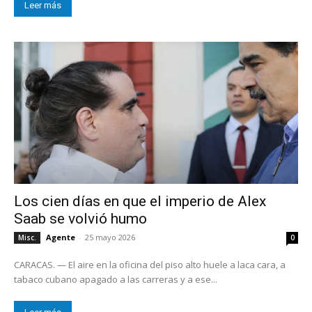
Leer más
Los cien días en que el imperio de Alex
Saab se volvió humo
Agente
-
25 mayo 2026
Misc.
0
CARACAS. — El aire en la oficina del piso alto huele a laca cara, a
tabaco cubano apagado a las carreras y a ese...