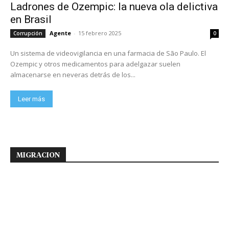
Ladrones de Ozempic: la nueva ola delictiva
en Brasil
Agente
-
15 febrero 2025
Corrupción
0
Un sistema de videovigilancia en una farmacia de São Paulo. El
Ozempic y otros medicamentos para adelgazar suelen
almacenarse en neveras detrás de los...
Leer más
MIGRACION