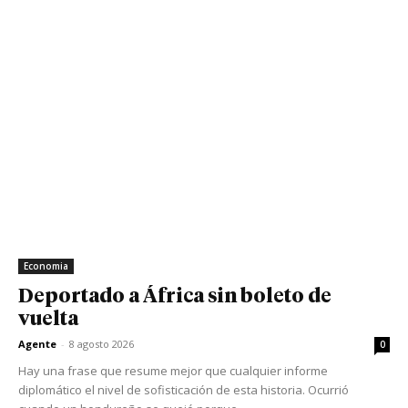
Economia
Deportado a África sin boleto de
vuelta
Agente
-
8 agosto 2026
0
Hay una frase que resume mejor que cualquier informe
diplomático el nivel de sofisticación de esta historia. Ocurrió