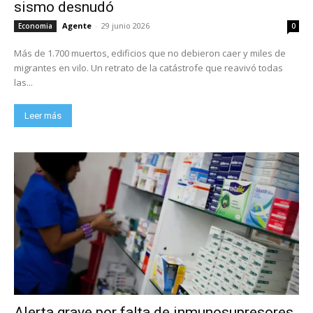
sismo desnudó
Agente
-
29 junio 2026
Economia
0
Más de 1.700 muertos, edificios que no debieron caer y miles de
migrantes en vilo. Un retrato de la catástrofe que reavivó todas
las...
Leer más
Alerta grave por falta de inmunosupresores