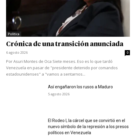
Política
Crónica de una transición anunciada
6 agosto 2026
0
Por Asuri Montes de Oca Siete meses. Eso es lo que tardó
Venezuela en pasar de "presidente detenido por comandos
estadounidenses" a "vamos a sentarnos...
Así engañaron los rusos a Maduro
5 agosto 2026
El Rodeo I, la cárcel que se convirtió en el
nuevo símbolo de la represión a los presos
políticos en Venezuela