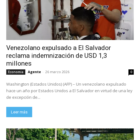
Venezolano expulsado a El Salvador
reclama indemnización de USD 1,3
millones
Agente
-
26 marzo 2026
Economia
0
Washington (Estados Unidos) (AFP) – Un venezolano expulsado
hace un año por Estados Unidos a El Salvador en virtud de una ley
de excepción de...
Leer más