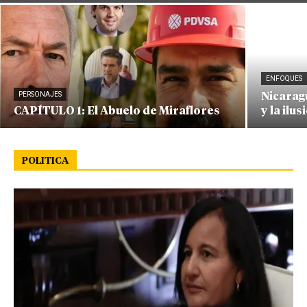
ENFOQUES
PERSONAJES
Nicaragu
CAPÍTULO 1: El Abuelo de Miraflores
y la ilus
POLITICA