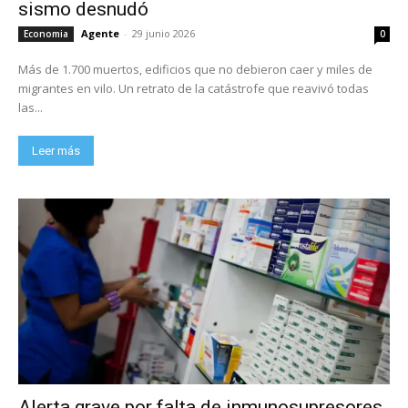
sismo desnudó
Agente
-
29 junio 2026
Economia
0
Más de 1.700 muertos, edificios que no debieron caer y miles de
migrantes en vilo. Un retrato de la catástrofe que reavivó todas
las...
Leer más
Alerta grave por falta de inmunosupresores