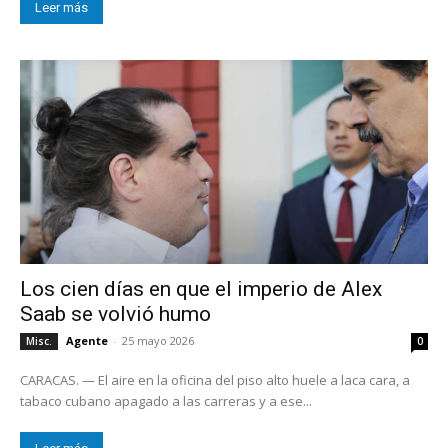
Leer más
Los cien días en que el imperio de Alex
Saab se volvió humo
Agente
-
25 mayo 2026
Misc.
0
CARACAS. — El aire en la oficina del piso alto huele a laca cara, a
tabaco cubano apagado a las carreras y a ese...