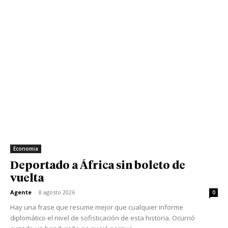
Economia
Deportado a África sin boleto de
vuelta
Agente
-
8 agosto 2026
0
Hay una frase que resume mejor que cualquier informe
diplomático el nivel de sofisticación de esta historia. Ocurrió