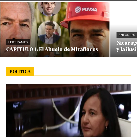
ENFOQUES
PERSONAJES
Nicaragu
CAPÍTULO 1: El Abuelo de Miraflores
y la ilus
POLITICA