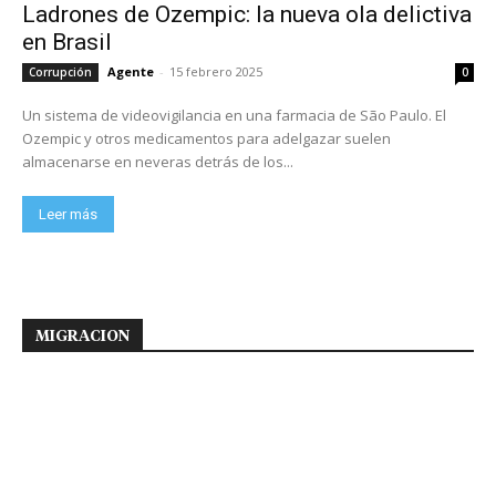
Ladrones de Ozempic: la nueva ola delictiva
en Brasil
Agente
-
15 febrero 2025
Corrupción
0
Un sistema de videovigilancia en una farmacia de São Paulo. El
Ozempic y otros medicamentos para adelgazar suelen
almacenarse en neveras detrás de los...
Leer más
MIGRACION