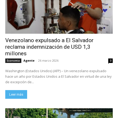
Venezolano expulsado a El Salvador
reclama indemnización de USD 1,3
millones
Agente
-
26 marzo 2026
Economia
0
Washington (Estados Unidos) (AFP) – Un venezolano expulsado
hace un año por Estados Unidos a El Salvador en virtud de una ley
de excepción de...
Leer más