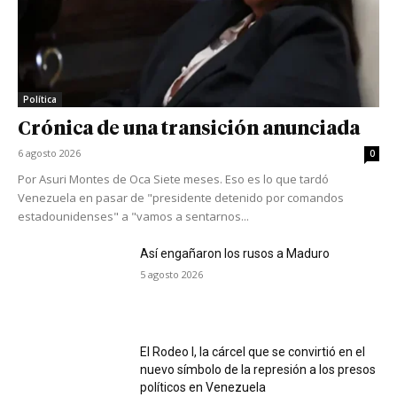
Política
Crónica de una transición anunciada
6 agosto 2026
0
Por Asuri Montes de Oca Siete meses. Eso es lo que tardó
Venezuela en pasar de "presidente detenido por comandos
estadounidenses" a "vamos a sentarnos...
Así engañaron los rusos a Maduro
5 agosto 2026
El Rodeo I, la cárcel que se convirtió en el
nuevo símbolo de la represión a los presos
políticos en Venezuela