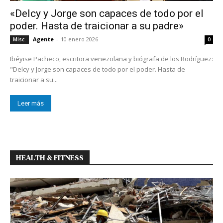
«Delcy y Jorge son capaces de todo por el
poder. Hasta de traicionar a su padre»
Agente
-
10 enero 2026
Misc.
0
Ibéyise Pacheco, escritora venezolana y biógrafa de los Rodríguez:
"Delcy y Jorge son capaces de todo por el poder. Hasta de
traicionar a su...
Leer más
HEALTH & FITNESS