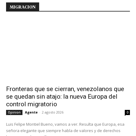
MIGRACION
Fronteras que se cierran, venezolanos que
se quedan sin atajo: la nueva Europa del
control migratorio
Agente
-
2 agosto 2026
Opinion
0
Luis Felipe Montiel Bueno, vamos a ver. Resulta que Europa, esa
señora elegante que siempre habla de valores y de derechos