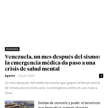
Economia
Venezuela, un mes después del sismo:
la emergencia médica da paso a una
crisis de salud mental
Agente
-
24 julio 2026
0
Un mes después del doble terremoto que golpeó el litoral central
de Venezuela el 24 de junio, la emergencia entró en una nueva
fase:...
Grietas de concreto y poder: el terremoto
que desnudó la vivienda chavista