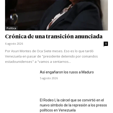
Política
Crónica de una transición anunciada
6 agosto 2026
0
Por Asuri Montes de Oca Siete meses. Eso es lo que tardó
Venezuela en pasar de "presidente detenido por comandos
estadounidenses" a "vamos a sentarnos...
Así engañaron los rusos a Maduro
5 agosto 2026
El Rodeo I, la cárcel que se convirtió en el
nuevo símbolo de la represión a los presos
políticos en Venezuela