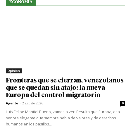
ECONOMIA
Opinion
Fronteras que se cierran, venezolanos
que se quedan sin atajo: la nueva
Europa del control migratorio
Agente
-
2 agosto 2026
0
Luis Felipe Montiel Bueno, vamos a ver. Resulta que Europa, esa
señora elegante que siempre habla de valores y de derechos
humanos en los pasillos...