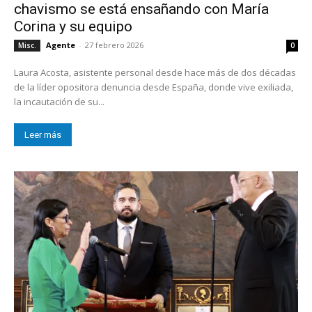
chavismo se está ensañando con María
Corina y su equipo
Agente
-
27 febrero 2026
Misc.
0
Laura Acosta, asistente personal desde hace más de dos décadas
de la líder opositora denuncia desde España, donde vive exiliada,
la incautación de su...
Leer más