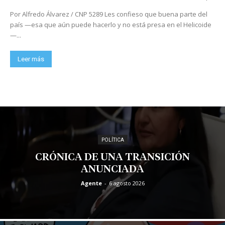
Por Alfredo Álvarez / CNP 5289 Les confieso que buena parte del
país —esa que aún puede hacerlo y no está presa en el Helicoide
—...
Leer más
POLÍTICA
CRÓNICA DE UNA TRANSICIÓN
ANUNCIADA
Agente
-
6 agosto 2026