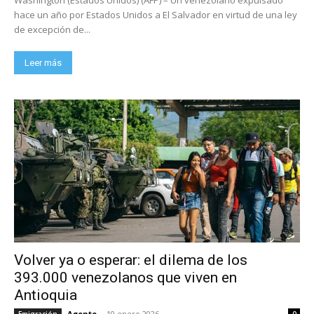
hace un año por Estados Unidos a El Salvador en virtud de una ley
de excepción de...
Leer más
Volver ya o esperar: el dilema de los
393.000 venezolanos que viven en
Antioquia
Agente
-
10 enero 2026
Emigración
0