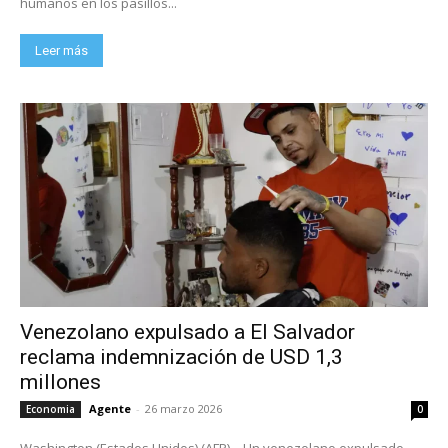
humanos en los pasillos...
Leer más
Venezolano expulsado a El Salvador
reclama indemnización de USD 1,3
millones
Agente
-
26 marzo 2026
Economia
0
Washington (Estados Unidos) (AFP) – Un venezolano expulsado