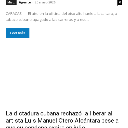
Agente
-
25 mayo 2026
Misc.
0
CARACAS. — El aire en la oficina del piso alto huele a laca cara, a
tabaco cubano apagado a las carreras y a ese...
Leer más
La dictadura cubana rechazó la liberar al
artista Luis Manuel Otero Alcántara pese a
que su condena expira en julio