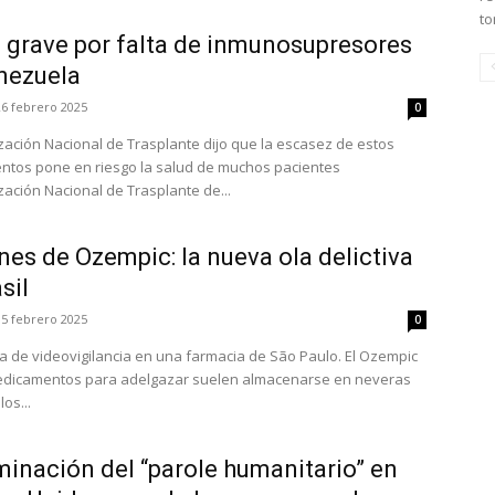
to
a grave por falta de inmunosupresores
nezuela
26 febrero 2025
0
zación Nacional de Trasplante dijo que la escasez de estos
tos pone en riesgo la salud de muchos pacientes
zación Nacional de Trasplante de...
es de Ozempic: la nueva ola delictiva
sil
15 febrero 2025
0
a de videovigilancia en una farmacia de São Paulo. El Ozempic
edicamentos para adelgazar suelen almacenarse en neveras
os...
minación del “parole humanitario” en