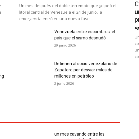
C
e
Un mes después del doble terremoto que golpeó el
u
e
litoral central de Venezuela el 24 de junio, la
emergencia entró en una nueva fase:...
p
Ag
Venezuela entre escombros: el
Un
país que el sismo desnudó
co
29 junio 2026
un
co
Detienen al socio venezolano de
Zapatero por desviar miles de
ing
millones en petróleo
3 junio 2026
un mes cavando entre los