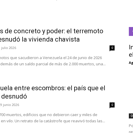
s de concreto y poder: el terremoto
esnudó la vivienda chavista
I
 julio 2026
0
e
motos que sacudieron a Venezuela el 24 de junio de 2026
Ag
además de un saldo parcial de más de 2.000 muertos, una...
ela entre escombros: el país que el
 desnudó
29 junio 2026
0
700 muertos, edificios que no debieron caer y miles de
O
en vilo. Un retrato de la catástrofe que reavivó todas las...
Po
re