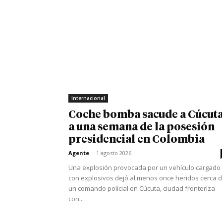
Internacional
Coche bomba sacude a Cúcut
a una semana de la posesión
presidencial en Colombia
Agente
-
1 agosto 2026
Una explosión provocada por un vehículo cargado
con explosivos dejó al menos once heridos cerca 
un comando policial en Cúcuta, ciudad fronteriza
con...