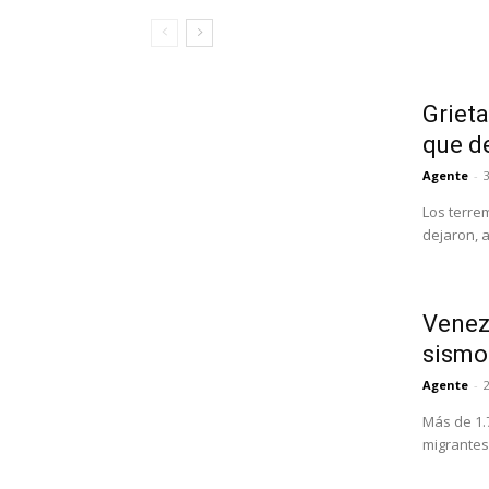
Grieta
que d
Agente
-
3
Los terre
dejaron, 
Venezu
sismo
Agente
-
Más de 1.
migrantes 