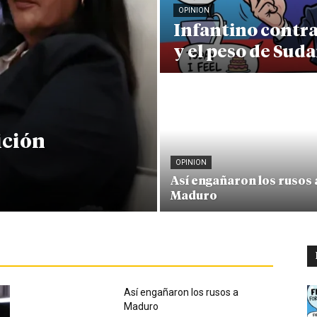
OPINION
Infantino contr
y el peso de Sud
ición
OPINION
Así engañaron los rusos 
Maduro
Así engañaron los rusos a
Maduro