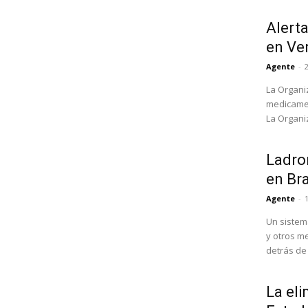
Alert
en Ve
Agente
-
La Organi
medicamen
La Organi
Ladron
en Bra
Agente
-
Un sistem
y otros m
detrás de l
La eli