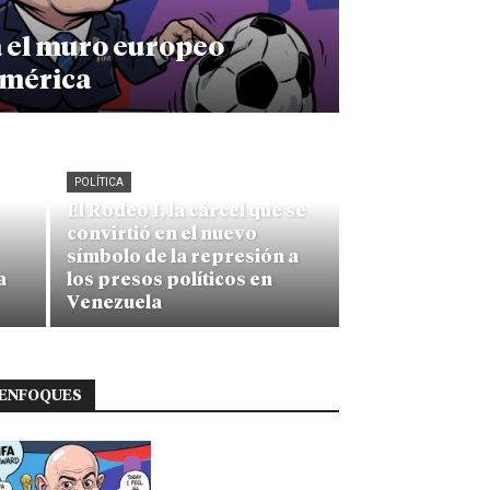
a el muro europeo
américa
POLÍTICA
El Rodeo I, la cárcel que se
convirtió en el nuevo
símbolo de la represión a
a
los presos políticos en
Venezuela
ENFOQUES