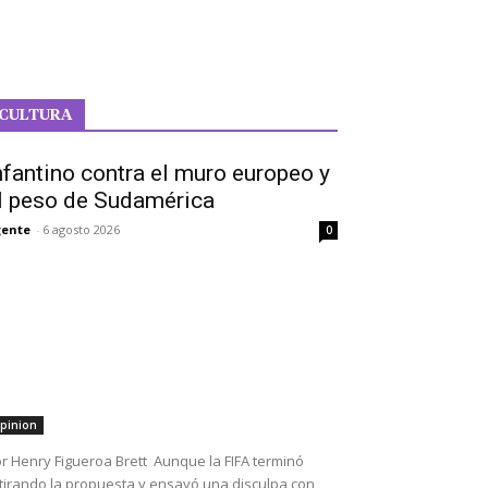
CULTURA
nfantino contra el muro europeo y
l peso de Sudamérica
ente
-
6 agosto 2026
0
pinion
r Henry Figueroa Brett Aunque la FIFA terminó
tirando la propuesta y ensayó una disculpa con