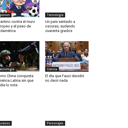
pinion
Tecnología
fantino contra el muro
Un país sentado a
ropeo y el peso de
oscuras, sudando
damérica
cuarenta grados
ecnología
Ciencia
mo China conquista
El día que Fauci decidió
érica Latina sin que
no decir nada
die lo note
ucesos
Personajes