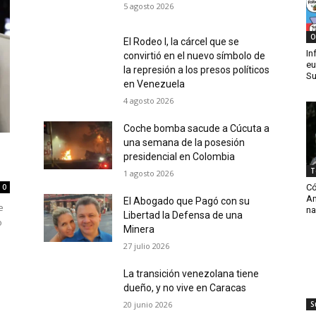
5 agosto 2026
O
El Rodeo I, la cárcel que se
In
convirtió en el nuevo símbolo de
eu
la represión a los presos políticos
Su
en Venezuela
4 agosto 2026
Coche bomba sacude a Cúcuta a
una semana de la posesión
presidencial en Colombia
T
1 agosto 2026
Có
0
Am
El Abogado que Pagó con su
e
na
Libertad la Defensa de una
o
Minera
27 julio 2026
La transición venezolana tiene
dueño, y no vive en Caracas
20 junio 2026
S