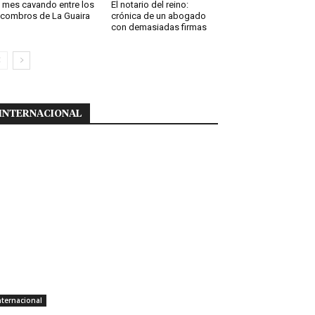
 mes cavando entre los
El notario del reino:
combros de La Guaira
crónica de un abogado
con demasiadas firmas
INTERNACIONAL
nternacional