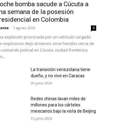
oche bomba sacude a Cúcuta a
na semana de la posesión
residencial en Colombia
ente
-
1 agosto 2026
0
a explosión provocada por un vehículo cargado
n explosivos dejó al menos once heridos cerca de
 comando policial en Cúcuta, ciudad fronteriza
n...
La transición venezolana tiene
dueño, y no vive en Caracas
20 junio 2026
Redes chinas lavan miles de
millones para los cárteles
mexicanos bajo la vista de Beijing
15 junio 2026