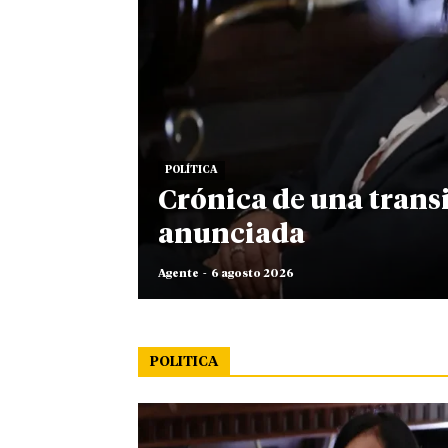
POLÍTICA
Crónica de una trans
anunciada
Agente
-
6 agosto 2026
POLITICA