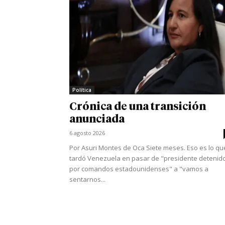
Política
Crónica de una transición
anunciada
6 agosto 2026
Por Asuri Montes de Oca Siete meses. Eso es lo qu
tardó Venezuela en pasar de "presidente detenid
por comandos estadounidenses" a "vamos a
sentarnos...