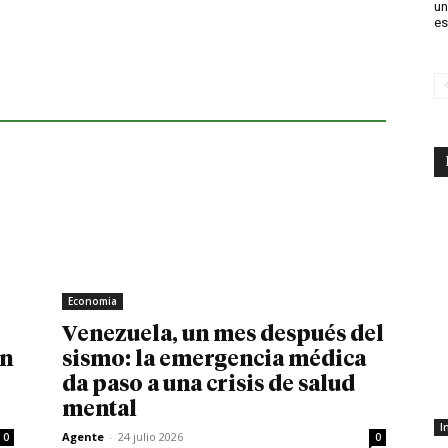
un
es
Economia
Venezuela, un mes después del
in
sismo: la emergencia médica
da paso a una crisis de salud
mental
I
Agente
-
24 julio 2026
0
0