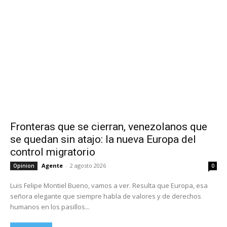
Fronteras que se cierran, venezolanos que
se quedan sin atajo: la nueva Europa del
control migratorio
Agente
-
2 agosto 2026
Opinion
0
Luis Felipe Montiel Bueno, vamos a ver. Resulta que Europa, esa
señora elegante que siempre habla de valores y de derechos
humanos en los pasillos...