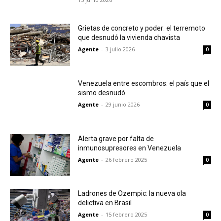
Grietas de concreto y poder: el terremoto
que desnudó la vivienda chavista
Agente
-
3 julio 2026
0
Venezuela entre escombros: el país que el
sismo desnudó
Agente
-
29 junio 2026
0
Alerta grave por falta de
inmunosupresores en Venezuela
Agente
-
26 febrero 2025
0
Ladrones de Ozempic: la nueva ola
delictiva en Brasil
Agente
-
15 febrero 2025
0