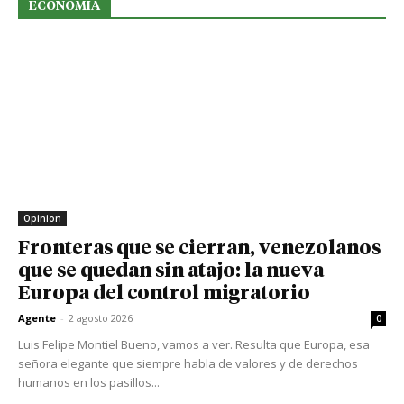
ECONOMIA
Opinion
Fronteras que se cierran, venezolanos
que se quedan sin atajo: la nueva
Europa del control migratorio
Agente
-
2 agosto 2026
0
Luis Felipe Montiel Bueno, vamos a ver. Resulta que Europa, esa
señora elegante que siempre habla de valores y de derechos
humanos en los pasillos...