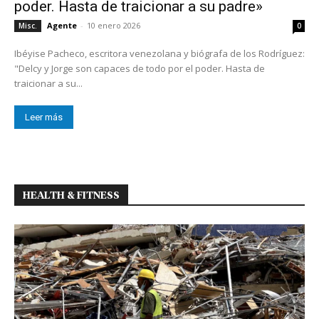
poder. Hasta de traicionar a su padre»
Agente
-
10 enero 2026
Misc.
0
Ibéyise Pacheco, escritora venezolana y biógrafa de los Rodríguez:
"Delcy y Jorge son capaces de todo por el poder. Hasta de
traicionar a su...
Leer más
HEALTH & FITNESS