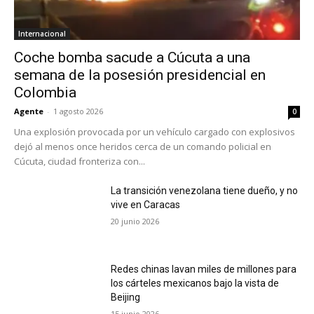
Internacional
Coche bomba sacude a Cúcuta a una
semana de la posesión presidencial en
Colombia
Agente
-
1 agosto 2026
0
Una explosión provocada por un vehículo cargado con explosivos
dejó al menos once heridos cerca de un comando policial en
Cúcuta, ciudad fronteriza con...
La transición venezolana tiene dueño, y no
vive en Caracas
20 junio 2026
Redes chinas lavan miles de millones para
los cárteles mexicanos bajo la vista de
Beijing
15 junio 2026