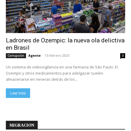
Ladrones de Ozempic: la nueva ola delictiva
en Brasil
Agente
-
15 febrero 2025
Corrupción
0
Un sistema de videovigilancia en una farmacia de São Paulo. El
Ozempic y otros medicamentos para adelgazar suelen
almacenarse en neveras detrás de los...
Leer más
MIGRACION