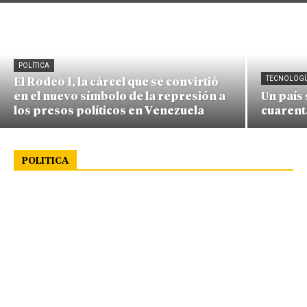
POLÍTICA
TECNOLOGÍ
El Rodeo I, la cárcel que se convirtió
en el nuevo símbolo de la represión a
Un país
los presos políticos en Venezuela
cuarent
POLITICA