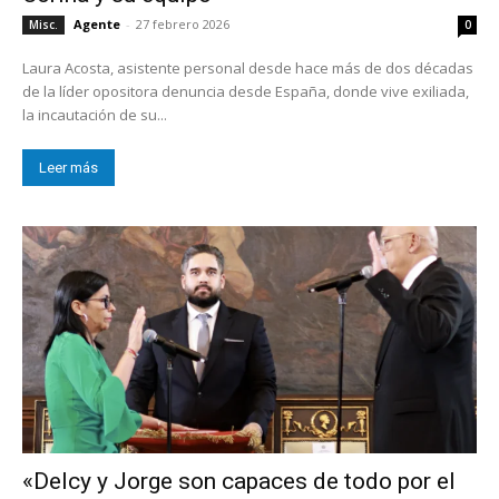
Agente
-
27 febrero 2026
Misc.
0
Laura Acosta, asistente personal desde hace más de dos décadas
de la líder opositora denuncia desde España, donde vive exiliada,
la incautación de su...
Leer más
«Delcy y Jorge son capaces de todo por el