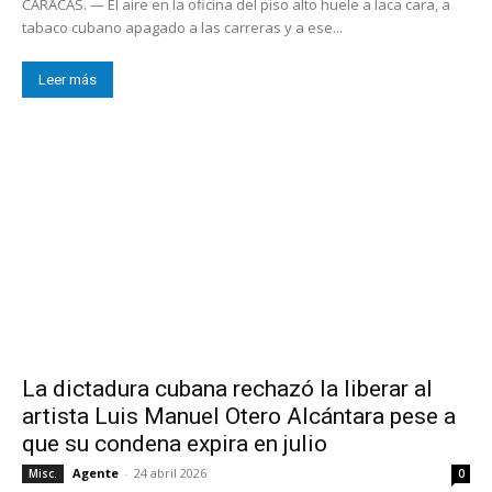
CARACAS. — El aire en la oficina del piso alto huele a laca cara, a
tabaco cubano apagado a las carreras y a ese...
Leer más
La dictadura cubana rechazó la liberar al
artista Luis Manuel Otero Alcántara pese a
que su condena expira en julio
Agente
-
24 abril 2026
Misc.
0