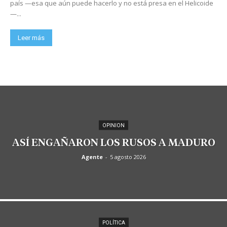
país —esa que aún puede hacerlo y no está presa en el Helicoide
—...
Leer más
OPINION
ASÍ ENGAÑARON LOS RUSOS A MADURO
Agente
-
5 agosto 2026
POLÍTICA