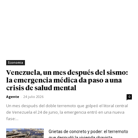
Economia
Venezuela, un mes después del sismo:
la emergencia médica da paso a una
crisis de salud mental
Agente
-
24 julio 2026
0
Un mes después del doble terremoto que golpeó el litoral central
de Venezuela el 24 de junio, la emergencia entró en una nueva
fase:...
Grietas de concreto y poder: el terremoto
que desnudó la vivienda chavista