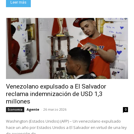
Leer más
Venezolano expulsado a El Salvador
reclama indemnización de USD 1,3
millones
Agente
-
26 marzo 2026
Economia
0
Washington (Estados Unidos) (AFP) – Un venezolano expulsado
hace un año por Estados Unidos a El Salvador en virtud de una ley
de excepción de...