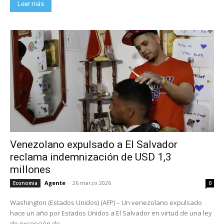
Leer más
Venezolano expulsado a El Salvador
reclama indemnización de USD 1,3
millones
Agente
-
26 marzo 2026
Economia
0
Washington (Estados Unidos) (AFP) – Un venezolano expulsado
hace un año por Estados Unidos a El Salvador en virtud de una ley
de excepción de...