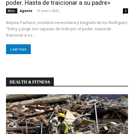
poder. Hasta de traicionar a su padre»
Agente
-
10 enero 2026
Misc.
0
Ibéyise Pacheco, escritora venezolana y biógrafa de los Rodríguez:
"Delcy y Jorge son capaces de todo por el poder. Hasta de
traicionar a su...
Leer más
HEALTH & FITNESS