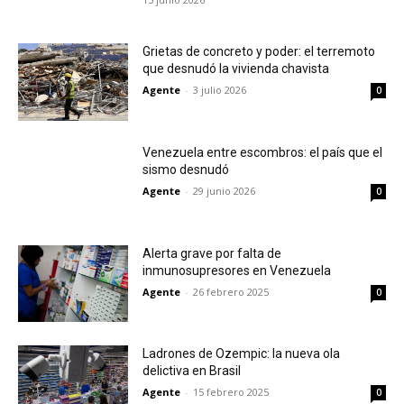
Grietas de concreto y poder: el terremoto
que desnudó la vivienda chavista
Agente
-
3 julio 2026
0
Venezuela entre escombros: el país que el
sismo desnudó
Agente
-
29 junio 2026
0
Alerta grave por falta de
inmunosupresores en Venezuela
Agente
-
26 febrero 2025
0
Ladrones de Ozempic: la nueva ola
delictiva en Brasil
Agente
-
15 febrero 2025
0