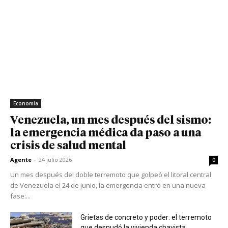
Economia
Venezuela, un mes después del sismo:
la emergencia médica da paso a una
crisis de salud mental
Agente
-
24 julio 2026
0
Un mes después del doble terremoto que golpeó el litoral central
de Venezuela el 24 de junio, la emergencia entró en una nueva
fase:...
Grietas de concreto y poder: el terremoto
que desnudó la vivienda chavista