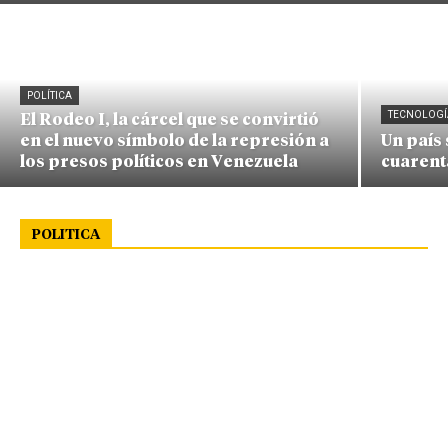
POLÍTICA
TECNOLOGÍ
El Rodeo I, la cárcel que se convirtió
en el nuevo símbolo de la represión a
Un país
los presos políticos en Venezuela
cuarent
POLITICA