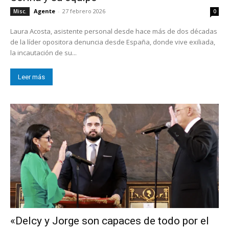
Agente
-
27 febrero 2026
Misc.
0
Laura Acosta, asistente personal desde hace más de dos décadas
de la líder opositora denuncia desde España, donde vive exiliada,
la incautación de su...
Leer más
«Delcy y Jorge son capaces de todo por el