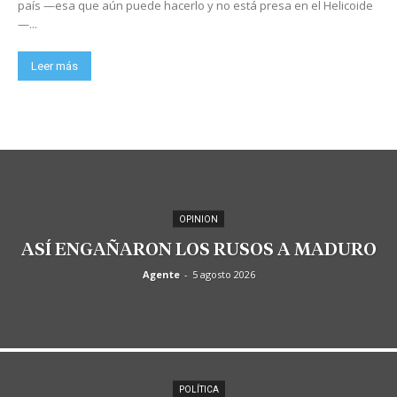
país —esa que aún puede hacerlo y no está presa en el Helicoide
—...
Leer más
OPINION
ASÍ ENGAÑARON LOS RUSOS A MADURO
Agente
-
5 agosto 2026
POLÍTICA