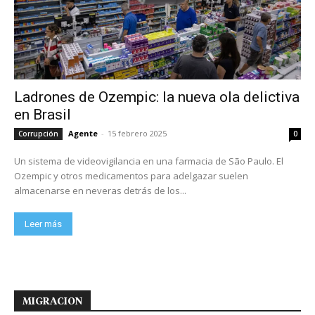
Ladrones de Ozempic: la nueva ola delictiva
en Brasil
Agente
-
15 febrero 2025
Corrupción
0
Un sistema de videovigilancia en una farmacia de São Paulo. El
Ozempic y otros medicamentos para adelgazar suelen
almacenarse en neveras detrás de los...
Leer más
MIGRACION