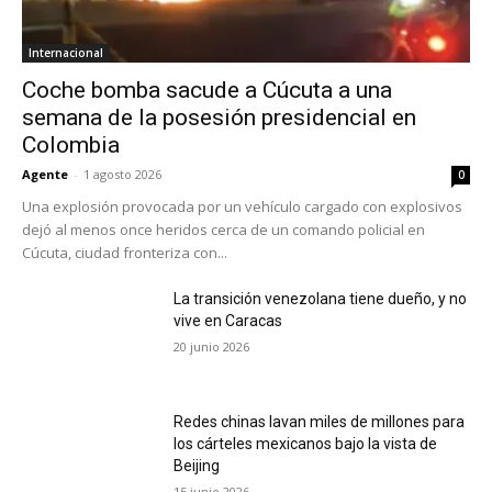
Internacional
Coche bomba sacude a Cúcuta a una
semana de la posesión presidencial en
Colombia
Agente
-
1 agosto 2026
0
Una explosión provocada por un vehículo cargado con explosivos
dejó al menos once heridos cerca de un comando policial en
Cúcuta, ciudad fronteriza con...
La transición venezolana tiene dueño, y no
vive en Caracas
20 junio 2026
Redes chinas lavan miles de millones para
los cárteles mexicanos bajo la vista de
Beijing
15 junio 2026