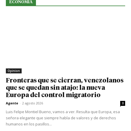
ECONOMIA
Opinion
Fronteras que se cierran, venezolanos
que se quedan sin atajo: la nueva
Europa del control migratorio
Agente
-
2 agosto 2026
0
Luis Felipe Montiel Bueno, vamos a ver. Resulta que Europa, esa
señora elegante que siempre habla de valores y de derechos
humanos en los pasillos...