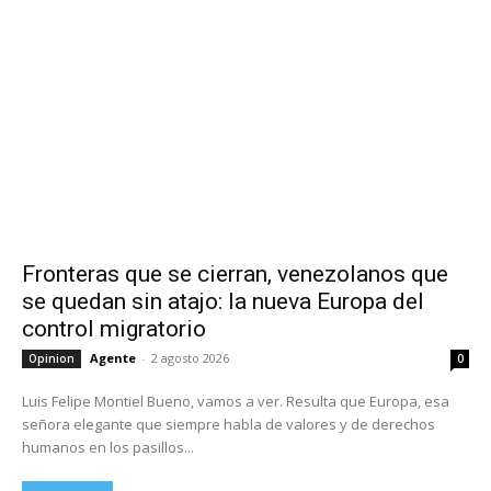
Fronteras que se cierran, venezolanos que
se quedan sin atajo: la nueva Europa del
control migratorio
Agente
-
2 agosto 2026
Opinion
0
Luis Felipe Montiel Bueno, vamos a ver. Resulta que Europa, esa
señora elegante que siempre habla de valores y de derechos
humanos en los pasillos...