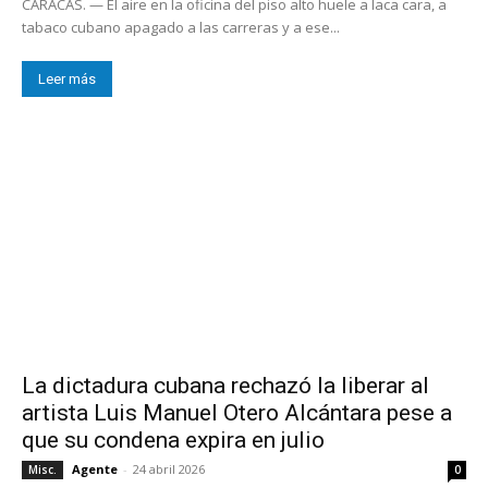
CARACAS. — El aire en la oficina del piso alto huele a laca cara, a
tabaco cubano apagado a las carreras y a ese...
Leer más
La dictadura cubana rechazó la liberar al
artista Luis Manuel Otero Alcántara pese a
que su condena expira en julio
Agente
-
24 abril 2026
Misc.
0