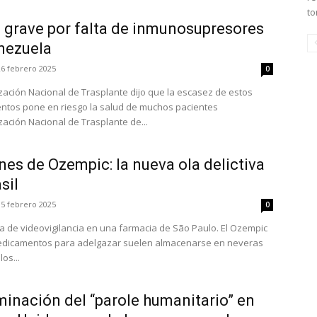
to
a grave por falta de inmunosupresores
nezuela
26 febrero 2025
0
zación Nacional de Trasplante dijo que la escasez de estos
tos pone en riesgo la salud de muchos pacientes
zación Nacional de Trasplante de...
es de Ozempic: la nueva ola delictiva
sil
15 febrero 2025
0
a de videovigilancia en una farmacia de São Paulo. El Ozempic
edicamentos para adelgazar suelen almacenarse en neveras
os...
minación del “parole humanitario” en