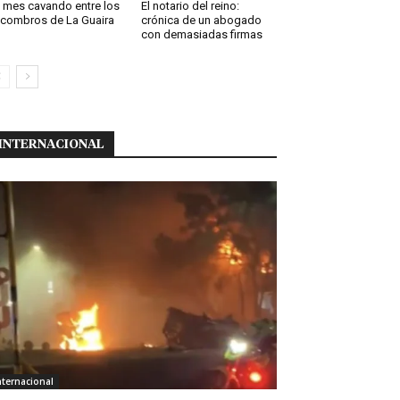
 mes cavando entre los
El notario del reino:
combros de La Guaira
crónica de un abogado
con demasiadas firmas
INTERNACIONAL
nternacional