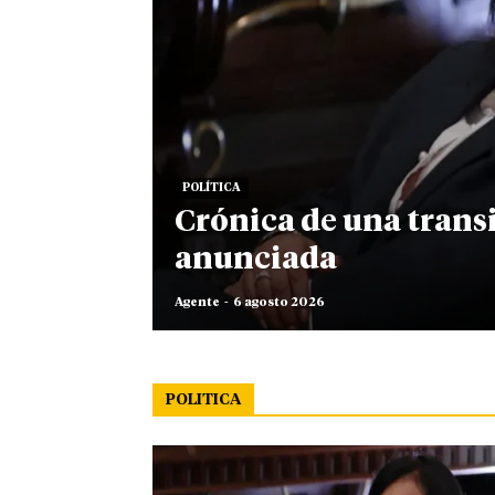
POLÍTICA
Crónica de una trans
anunciada
Agente
-
6 agosto 2026
POLITICA