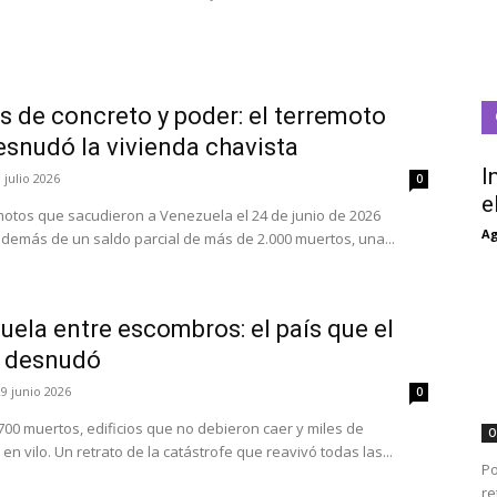
s de concreto y poder: el terremoto
esnudó la vivienda chavista
I
 julio 2026
0
e
motos que sacudieron a Venezuela el 24 de junio de 2026
Ag
además de un saldo parcial de más de 2.000 muertos, una...
ela entre escombros: el país que el
 desnudó
29 junio 2026
0
700 muertos, edificios que no debieron caer y miles de
O
en vilo. Un retrato de la catástrofe que reavivó todas las...
Po
re