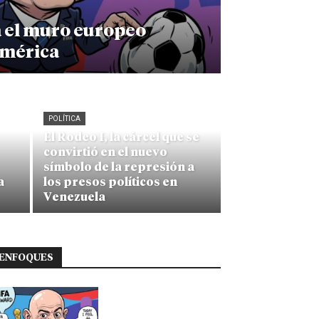
a el muro europeo
américa
POLÍTICA
El Rodeo I, la cárcel que se
convirtió en el nuevo
símbolo de la represión a
a
los presos políticos en
Venezuela
ENFOQUES