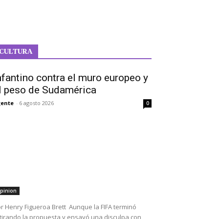
CULTURA
nfantino contra el muro europeo y
l peso de Sudamérica
ente
-
6 agosto 2026
0
pinion
r Henry Figueroa Brett Aunque la FIFA terminó
tirando la propuesta y ensayó una disculpa con