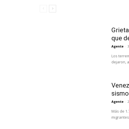
Grieta
que d
Agente
-
3
Los terre
dejaron, 
Venezu
sismo
Agente
-
Más de 1.
migrantes 