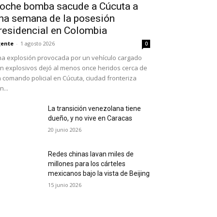
oche bomba sacude a Cúcuta a
na semana de la posesión
residencial en Colombia
ente
-
1 agosto 2026
0
a explosión provocada por un vehículo cargado
n explosivos dejó al menos once heridos cerca de
 comando policial en Cúcuta, ciudad fronteriza
n...
La transición venezolana tiene
dueño, y no vive en Caracas
20 junio 2026
Redes chinas lavan miles de
millones para los cárteles
mexicanos bajo la vista de Beijing
15 junio 2026