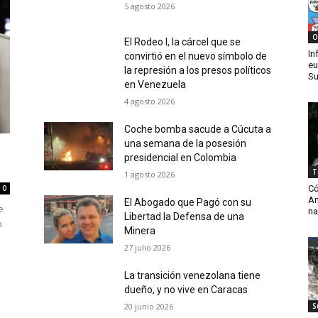
5 agosto 2026
O
El Rodeo I, la cárcel que se
In
convirtió en el nuevo símbolo de
eu
la represión a los presos políticos
Su
en Venezuela
4 agosto 2026
Coche bomba sacude a Cúcuta a
una semana de la posesión
presidencial en Colombia
T
1 agosto 2026
Có
0
Am
El Abogado que Pagó con su
e
na
Libertad la Defensa de una
o
Minera
27 julio 2026
La transición venezolana tiene
dueño, y no vive en Caracas
20 junio 2026
S