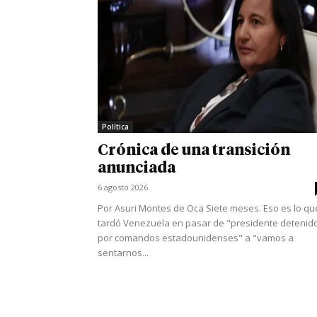
Política
Crónica de una transición
anunciada
6 agosto 2026
Por Asuri Montes de Oca Siete meses. Eso es lo qu
tardó Venezuela en pasar de "presidente detenid
por comandos estadounidenses" a "vamos a
sentarnos...