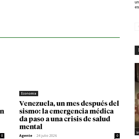
un
es
Economia
Venezuela, un mes después del
in
sismo: la emergencia médica
da paso a una crisis de salud
mental
I
Agente
-
24 julio 2026
0
0