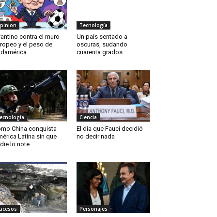
pinion
Tecnología
fantino contra el muro
Un país sentado a
ropeo y el peso de
oscuras, sudando
damérica
cuarenta grados
ecnología
Ciencia
mo China conquista
El día que Fauci decidió
érica Latina sin que
no decir nada
die lo note
ucesos
Personajes