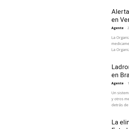
Alert
en Ve
Agente
-
La Organi
medicamen
La Organi
Ladron
en Bra
Agente
-
Un sistem
y otros m
detrás de l
La eli