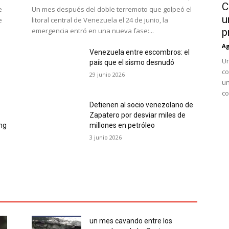
C
e
Un mes después del doble terremoto que golpeó el
u
e
litoral central de Venezuela el 24 de junio, la
emergencia entró en una nueva fase:...
p
Ag
Venezuela entre escombros: el
Un
país que el sismo desnudó
co
29 junio 2026
un
co
Detienen al socio venezolano de
Zapatero por desviar miles de
ing
millones en petróleo
3 junio 2026
un mes cavando entre los