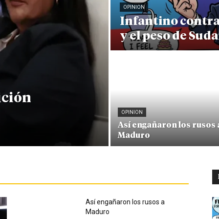
OPINION
Infantino contr
y el peso de Sud
ición
OPINION
Así engañaron los rusos 
Maduro
Así engañaron los rusos a
Maduro