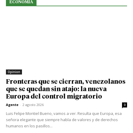
ECONOMIA
Opinion
Fronteras que se cierran, venezolanos
que se quedan sin atajo: la nueva
Europa del control migratorio
Agente
-
2 agosto 2026
0
Luis Felipe Montiel Bueno, vamos a ver. Resulta que Europa, esa
señora elegante que siempre habla de valores y de derechos
humanos en los pasillos...