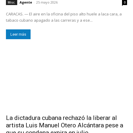
Agente
-
25 mayo 2026
Misc.
0
CARACAS. — El aire en la oficina del piso alto huele a laca cara, a
tabaco cubano apagado a las carreras y a ese...
Leer más
La dictadura cubana rechazó la liberar al
artista Luis Manuel Otero Alcántara pese a
que su condena expira en julio