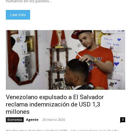
humanos en los pasillos...
Leer más
Venezolano expulsado a El Salvador
reclama indemnización de USD 1,3
millones
Agente
-
26 marzo 2026
Economia
0
Washington (Estados Unidos) (AFP) – Un venezolano expulsado