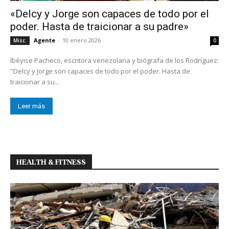
«Delcy y Jorge son capaces de todo por el
poder. Hasta de traicionar a su padre»
Agente
-
10 enero 2026
Misc.
0
Ibéyise Pacheco, escritora venezolana y biógrafa de los Rodríguez:
"Delcy y Jorge son capaces de todo por el poder. Hasta de
traicionar a su...
Leer más
HEALTH & FITNESS