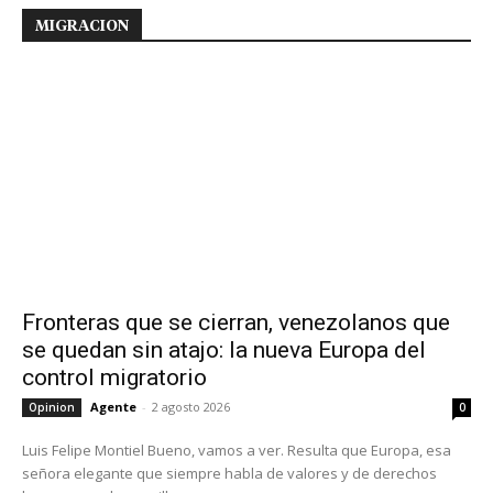
MIGRACION
Fronteras que se cierran, venezolanos que
se quedan sin atajo: la nueva Europa del
control migratorio
Agente
-
2 agosto 2026
Opinion
0
Luis Felipe Montiel Bueno, vamos a ver. Resulta que Europa, esa
señora elegante que siempre habla de valores y de derechos