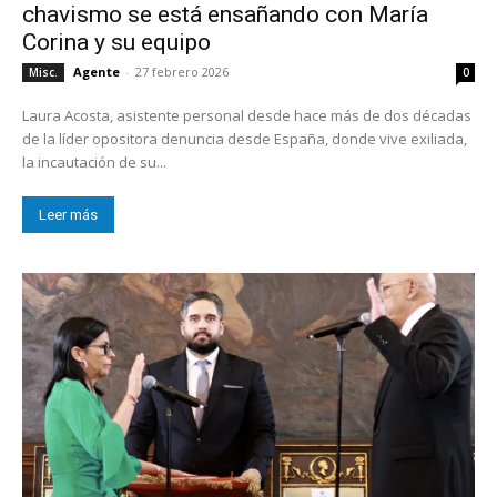
chavismo se está ensañando con María
Corina y su equipo
Agente
-
27 febrero 2026
Misc.
0
Laura Acosta, asistente personal desde hace más de dos décadas
de la líder opositora denuncia desde España, donde vive exiliada,
la incautación de su...
Leer más