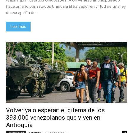
hace un año por Estados Unidos a El Salvador en virtud de una ley
de excepción de...
Leer más
Volver ya o esperar: el dilema de los
393.000 venezolanos que viven en
Antioquia
Agente
-
10 enero 2026
Emigración
0