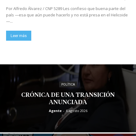
Por Alfredo Álvarez / CNP 5289 Les confieso que buena parte del
país —esa que aún puede hacerlo y no está presa en el Helicoide
—...
Leer más
POLÍTICA
CRÓNICA DE UNA TRANSICIÓN
ANUNCIADA
Agente
-
6 agosto 2026