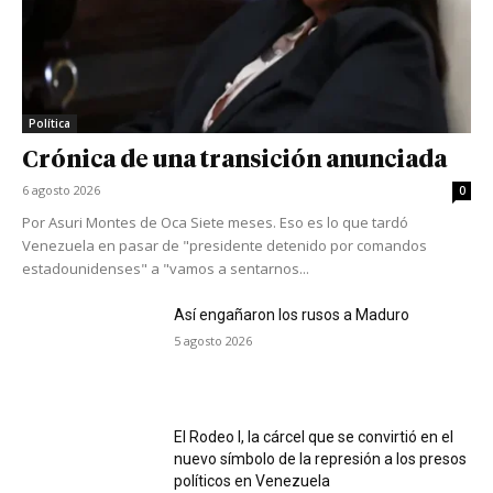
Política
Crónica de una transición anunciada
6 agosto 2026
0
Por Asuri Montes de Oca Siete meses. Eso es lo que tardó
Venezuela en pasar de "presidente detenido por comandos
estadounidenses" a "vamos a sentarnos...
Así engañaron los rusos a Maduro
5 agosto 2026
El Rodeo I, la cárcel que se convirtió en el
nuevo símbolo de la represión a los presos
políticos en Venezuela