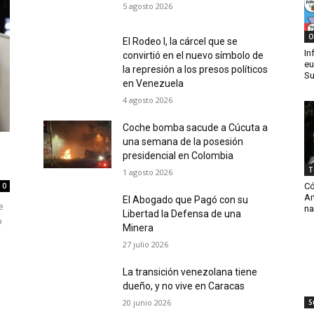
5 agosto 2026
O
El Rodeo I, la cárcel que se
In
convirtió en el nuevo símbolo de
eu
la represión a los presos políticos
Su
en Venezuela
4 agosto 2026
Coche bomba sacude a Cúcuta a
una semana de la posesión
presidencial en Colombia
T
1 agosto 2026
Có
0
Am
El Abogado que Pagó con su
e
na
Libertad la Defensa de una
o
Minera
27 julio 2026
La transición venezolana tiene
dueño, y no vive en Caracas
20 junio 2026
S