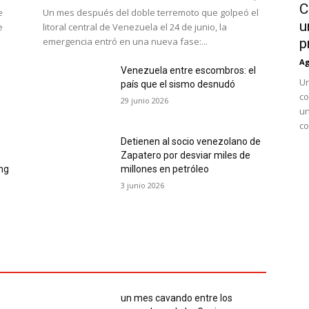
C
e
Un mes después del doble terremoto que golpeó el
u
e
litoral central de Venezuela el 24 de junio, la
emergencia entró en una nueva fase:...
p
Ag
Venezuela entre escombros: el
Un
país que el sismo desnudó
co
29 junio 2026
un
co
Detienen al socio venezolano de
Zapatero por desviar miles de
ing
millones en petróleo
3 junio 2026
un mes cavando entre los