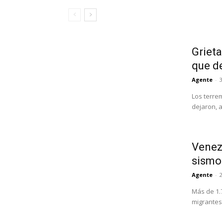
Grieta
que d
Agente
-
3
Los terre
dejaron, 
Venezu
sismo
Agente
-
Más de 1.
migrantes 