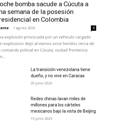
oche bomba sacude a Cúcuta a
na semana de la posesión
residencial en Colombia
ente
-
1 agosto 2026
0
a explosión provocada por un vehículo cargado
n explosivos dejó al menos once heridos cerca de
 comando policial en Cúcuta, ciudad fronteriza
n...
La transición venezolana tiene
dueño, y no vive en Caracas
20 junio 2026
Redes chinas lavan miles de
millones para los cárteles
mexicanos bajo la vista de Beijing
15 junio 2026