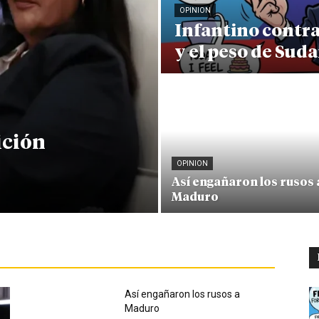
OPINION
Infantino contr
y el peso de Sud
ición
OPINION
Así engañaron los rusos 
Maduro
Así engañaron los rusos a
Maduro