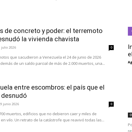
s de concreto y poder: el terremoto
esnudó la vivienda chavista
I
 julio 2026
0
e
motos que sacudieron a Venezuela el 24 de junio de 2026
Ag
además de un saldo parcial de más de 2.000 muertos, una...
ela entre escombros: el país que el
 desnudó
29 junio 2026
0
700 muertos, edificios que no debieron caer y miles de
O
en vilo. Un retrato de la catástrofe que reavivó todas las...
Po
re