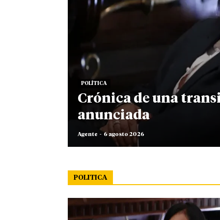
POLÍTICA
Crónica de una trans
anunciada
Agente
-
6 agosto 2026
POLITICA