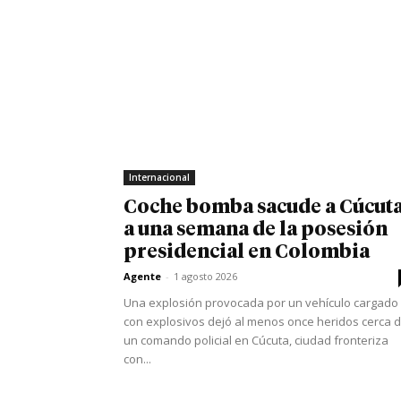
Internacional
Coche bomba sacude a Cúcut
a una semana de la posesión
presidencial en Colombia
Agente
-
1 agosto 2026
Una explosión provocada por un vehículo cargado
con explosivos dejó al menos once heridos cerca 
un comando policial en Cúcuta, ciudad fronteriza
con...