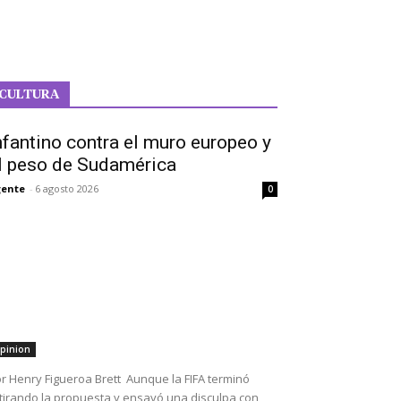
CULTURA
nfantino contra el muro europeo y
l peso de Sudamérica
ente
-
6 agosto 2026
0
pinion
r Henry Figueroa Brett Aunque la FIFA terminó
tirando la propuesta y ensayó una disculpa con