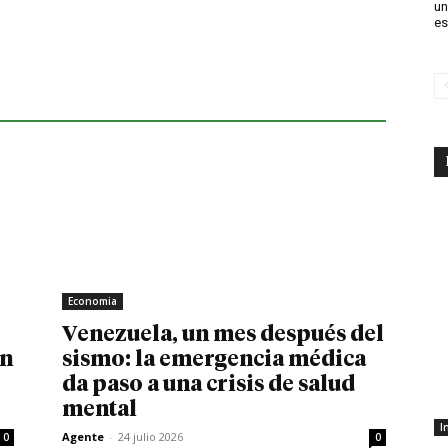
un
es
Economia
Venezuela, un mes después del
in
sismo: la emergencia médica
da paso a una crisis de salud
mental
I
Agente
-
24 julio 2026
0
0