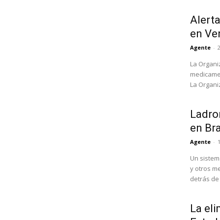
Alert
en Ve
Agente
-
La Organi
medicamen
La Organi
Ladron
en Bra
Agente
-
Un sistem
y otros m
detrás de l
La eli