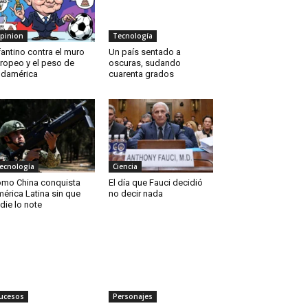
pinion
Tecnología
fantino contra el muro
Un país sentado a
ropeo y el peso de
oscuras, sudando
damérica
cuarenta grados
ecnología
Ciencia
mo China conquista
El día que Fauci decidió
érica Latina sin que
no decir nada
die lo note
ucesos
Personajes