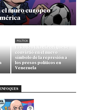
a el muro europeo
américa
POLÍTICA
El Rodeo I, la cárcel que se
convirtió en el nuevo
símbolo de la represión a
a
los presos políticos en
Venezuela
ENFOQUES