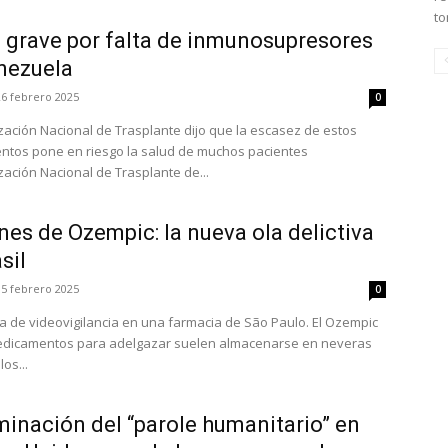
to
a grave por falta de inmunosupresores
nezuela
26 febrero 2025
0
zación Nacional de Trasplante dijo que la escasez de estos
tos pone en riesgo la salud de muchos pacientes
zación Nacional de Trasplante de...
es de Ozempic: la nueva ola delictiva
sil
15 febrero 2025
0
a de videovigilancia en una farmacia de São Paulo. El Ozempic
edicamentos para adelgazar suelen almacenarse en neveras
os...
minación del “parole humanitario” en