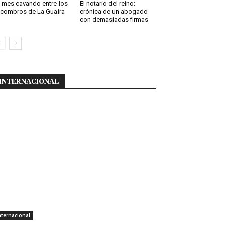
 mes cavando entre los
El notario del reino:
combros de La Guaira
crónica de un abogado
con demasiadas firmas
INTERNACIONAL
nternacional