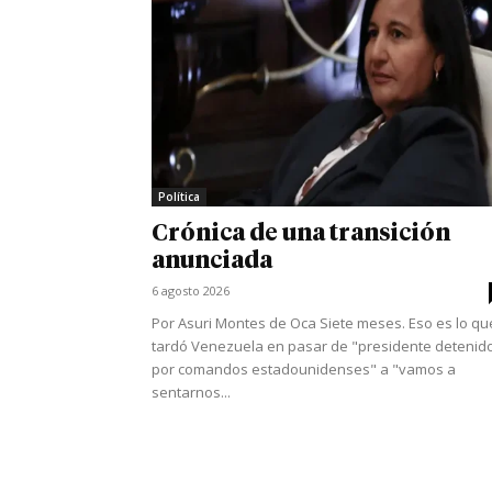
Política
Crónica de una transición
anunciada
6 agosto 2026
Por Asuri Montes de Oca Siete meses. Eso es lo qu
tardó Venezuela en pasar de "presidente detenid
por comandos estadounidenses" a "vamos a
sentarnos...