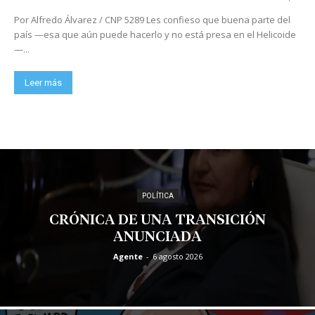
Por Alfredo Álvarez / CNP 5289 Les confieso que buena parte del
país —esa que aún puede hacerlo y no está presa en el Helicoide
—...
Leer más
POLÍTICA
CRÓNICA DE UNA TRANSICIÓN
ANUNCIADA
Agente
-
6 agosto 2026