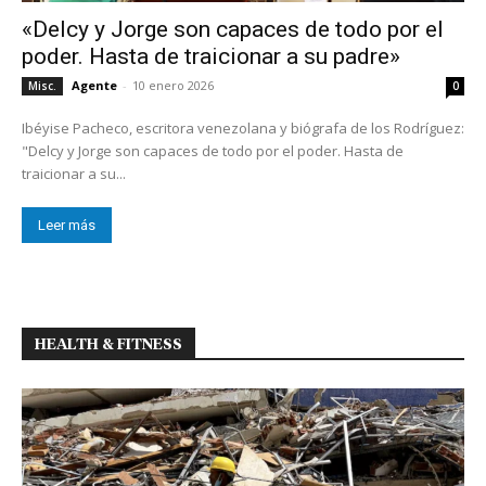
«Delcy y Jorge son capaces de todo por el
poder. Hasta de traicionar a su padre»
Agente
-
10 enero 2026
Misc.
0
Ibéyise Pacheco, escritora venezolana y biógrafa de los Rodríguez:
"Delcy y Jorge son capaces de todo por el poder. Hasta de
traicionar a su...
Leer más
HEALTH & FITNESS