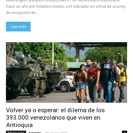
hace un año por Estados Unidos a El Salvador en virtud de una ley
de excepción de...
Leer más
Volver ya o esperar: el dilema de los
393.000 venezolanos que viven en
Antioquia
Agente
-
10 enero 2026
Emigración
0