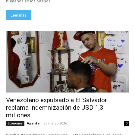
humanos en los pasillos...
Leer más
Venezolano expulsado a El Salvador
reclama indemnización de USD 1,3
millones
Agente
-
26 marzo 2026
Economia
0
Washington (Estados Unidos) (AFP) – Un venezolano expulsado