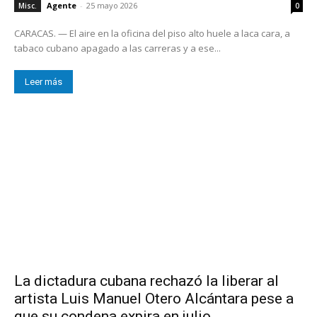
Agente
-
25 mayo 2026
Misc.
0
CARACAS. — El aire en la oficina del piso alto huele a laca cara, a
tabaco cubano apagado a las carreras y a ese...
Leer más
La dictadura cubana rechazó la liberar al
artista Luis Manuel Otero Alcántara pese a
que su condena expira en julio