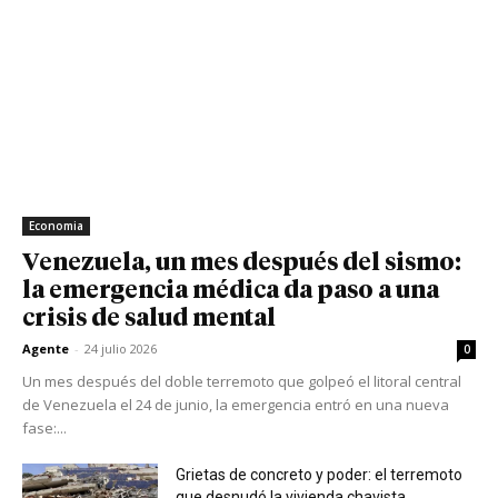
Economia
Venezuela, un mes después del sismo:
la emergencia médica da paso a una
crisis de salud mental
Agente
-
24 julio 2026
0
Un mes después del doble terremoto que golpeó el litoral central
de Venezuela el 24 de junio, la emergencia entró en una nueva
fase:...
Grietas de concreto y poder: el terremoto
que desnudó la vivienda chavista