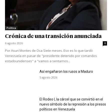
Política
Crónica de una transición anunciada
6 agosto 2026
0
Por Asuri Montes de Oca Siete meses. Eso es lo que tardó
Venezuela en pasar de "presidente detenido por comandos
estadounidenses" a "vamos a sentarnos...
Así engañaron los rusos a Maduro
5 agosto 2026
El Rodeo I, la cárcel que se convirtió en el
nuevo símbolo de la represión a los presos
políticos en Venezuela