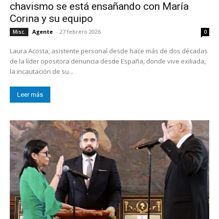
chavismo se está ensañando con María
Corina y su equipo
Agente
-
27 febrero 2026
Misc.
0
Laura Acosta, asistente personal desde hace más de dos décadas
de la líder opositora denuncia desde España, donde vive exiliada,
la incautación de su...
Leer más