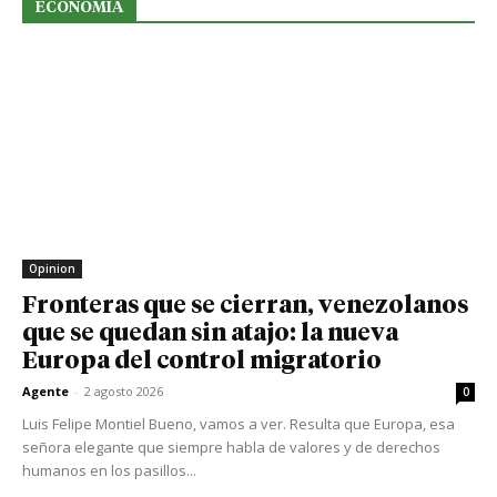
ECONOMIA
Opinion
Fronteras que se cierran, venezolanos
que se quedan sin atajo: la nueva
Europa del control migratorio
Agente
-
2 agosto 2026
0
Luis Felipe Montiel Bueno, vamos a ver. Resulta que Europa, esa
señora elegante que siempre habla de valores y de derechos
humanos en los pasillos...