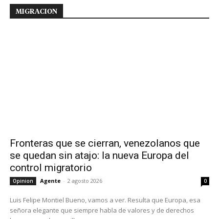
MIGRACION
Fronteras que se cierran, venezolanos que
se quedan sin atajo: la nueva Europa del
control migratorio
Agente
-
2 agosto 2026
Opinion
0
Luis Felipe Montiel Bueno, vamos a ver. Resulta que Europa, esa
señora elegante que siempre habla de valores y de derechos