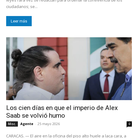
ciudadanos; se...
Leer más
Los cien días en que el imperio de Alex
Saab se volvió humo
Agente
-
25 mayo 2026
Misc.
0
CARACAS. — El aire en la oficina del piso alto huele a laca cara, a