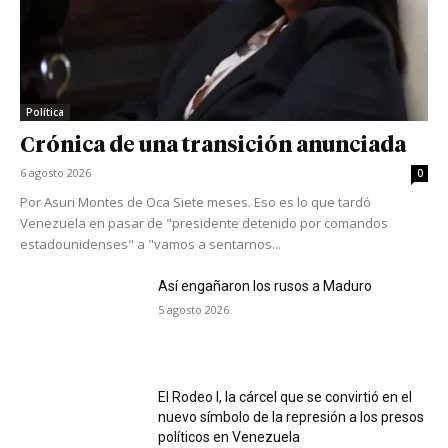
Política
Crónica de una transición anunciada
6 agosto 2026
0
Por Asuri Montes de Oca Siete meses. Eso es lo que tardó
Venezuela en pasar de "presidente detenido por comandos
estadounidenses" a "vamos a sentarnos...
Así engañaron los rusos a Maduro
5 agosto 2026
El Rodeo I, la cárcel que se convirtió en el
nuevo símbolo de la represión a los presos
políticos en Venezuela