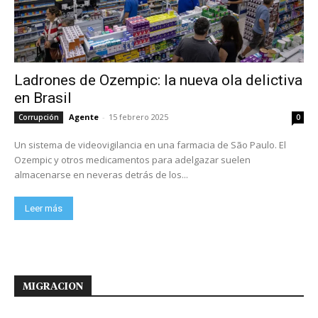
Ladrones de Ozempic: la nueva ola delictiva
en Brasil
Agente
-
15 febrero 2025
Corrupción
0
Un sistema de videovigilancia en una farmacia de São Paulo. El
Ozempic y otros medicamentos para adelgazar suelen
almacenarse en neveras detrás de los...
Leer más
MIGRACION