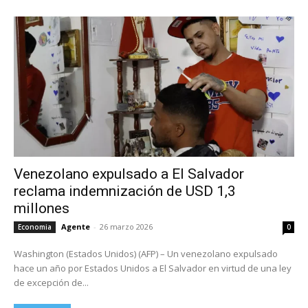
Venezolano expulsado a El Salvador
reclama indemnización de USD 1,3
millones
Agente
-
26 marzo 2026
Economia
0
Washington (Estados Unidos) (AFP) – Un venezolano expulsado
hace un año por Estados Unidos a El Salvador en virtud de una ley
de excepción de...