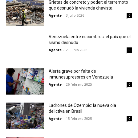
Grietas de concreto y poder: el terremoto
que desnudó la vivienda chavista
Agente
-
3 julio 2026
0
Venezuela entre escombros: el país que el
sismo desnudó
Agente
-
29 junio 2026
0
Alerta grave por falta de
inmunosupresores en Venezuela
Agente
-
26 febrero 2025
0
Ladrones de Ozempic: la nueva ola
delictiva en Brasil
Agente
-
15 febrero 2025
0