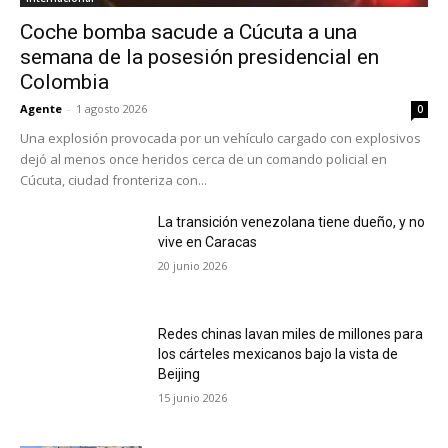
Coche bomba sacude a Cúcuta a una
semana de la posesión presidencial en
Colombia
Agente
-
1 agosto 2026
0
Una explosión provocada por un vehículo cargado con explosivos
dejó al menos once heridos cerca de un comando policial en
Cúcuta, ciudad fronteriza con...
La transición venezolana tiene dueño, y no
vive en Caracas
20 junio 2026
Redes chinas lavan miles de millones para
los cárteles mexicanos bajo la vista de
Beijing
15 junio 2026