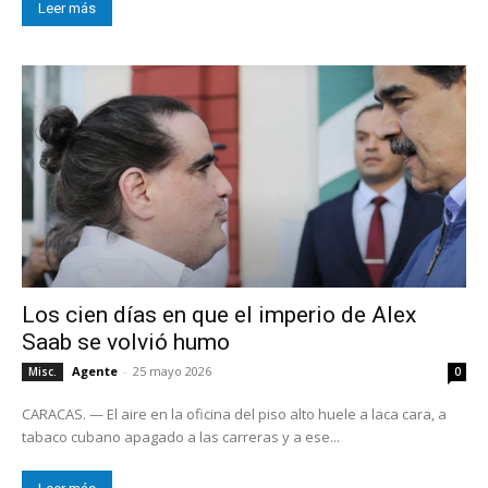
Leer más
Los cien días en que el imperio de Alex
Saab se volvió humo
Agente
-
25 mayo 2026
Misc.
0
CARACAS. — El aire en la oficina del piso alto huele a laca cara, a
tabaco cubano apagado a las carreras y a ese...