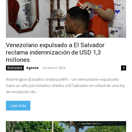
Venezolano expulsado a El Salvador
reclama indemnización de USD 1,3
millones
Agente
-
26 marzo 2026
Economia
0
Washington (Estados Unidos) (AFP) – Un venezolano expulsado
hace un año por Estados Unidos a El Salvador en virtud de una ley
de excepción de...
Leer más