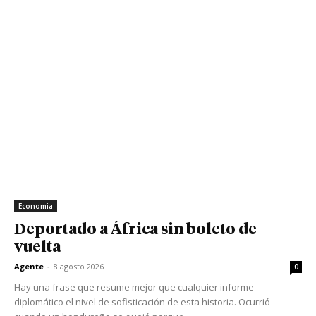
Economia
Deportado a África sin boleto de
vuelta
Agente
-
8 agosto 2026
0
Hay una frase que resume mejor que cualquier informe
diplomático el nivel de sofisticación de esta historia. Ocurrió