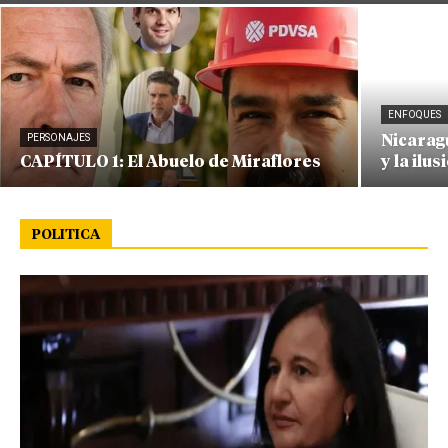
ENFOQUES
PERSONAJES
Nicaragu
CAPÍTULO 1: El Abuelo de Miraflores
y la ilus
POLITICA