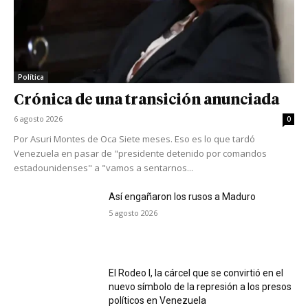
Política
Crónica de una transición anunciada
6 agosto 2026
0
Por Asuri Montes de Oca Siete meses. Eso es lo que tardó
Venezuela en pasar de "presidente detenido por comandos
estadounidenses" a "vamos a sentarnos...
Así engañaron los rusos a Maduro
5 agosto 2026
El Rodeo I, la cárcel que se convirtió en el
nuevo símbolo de la represión a los presos
políticos en Venezuela