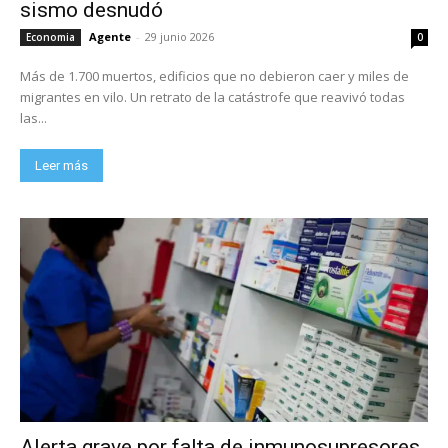
sismo desnudó
Agente
-
29 junio 2026
Economia
0
Más de 1.700 muertos, edificios que no debieron caer y miles de
migrantes en vilo. Un retrato de la catástrofe que reavivó todas
las...
Leer más
Alerta grave por falta de inmunosupresores