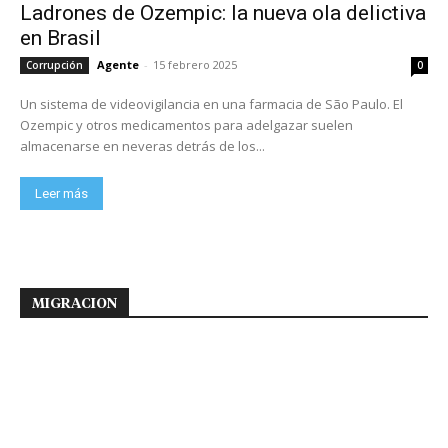
Ladrones de Ozempic: la nueva ola delictiva
en Brasil
Agente
-
15 febrero 2025
Corrupción
0
Un sistema de videovigilancia en una farmacia de São Paulo. El
Ozempic y otros medicamentos para adelgazar suelen
almacenarse en neveras detrás de los...
Leer más
MIGRACION