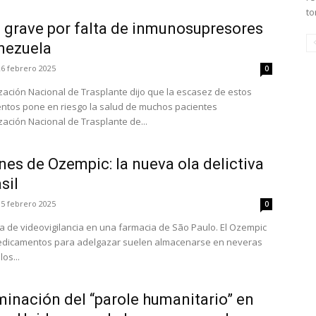
to
a grave por falta de inmunosupresores
nezuela
26 febrero 2025
0
zación Nacional de Trasplante dijo que la escasez de estos
tos pone en riesgo la salud de muchos pacientes
zación Nacional de Trasplante de...
es de Ozempic: la nueva ola delictiva
sil
15 febrero 2025
0
a de videovigilancia en una farmacia de São Paulo. El Ozempic
edicamentos para adelgazar suelen almacenarse en neveras
os...
minación del “parole humanitario” en