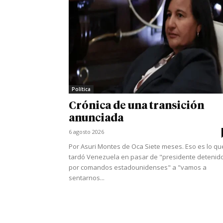
Política
Crónica de una transición
anunciada
6 agosto 2026
Por Asuri Montes de Oca Siete meses. Eso es lo qu
tardó Venezuela en pasar de "presidente detenid
por comandos estadounidenses" a "vamos a
sentarnos...