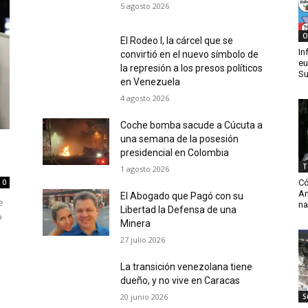
5 agosto 2026
O
El Rodeo I, la cárcel que se
In
convirtió en el nuevo símbolo de
eu
la represión a los presos políticos
Su
en Venezuela
4 agosto 2026
Coche bomba sacude a Cúcuta a
una semana de la posesión
presidencial en Colombia
T
1 agosto 2026
Có
0
Am
El Abogado que Pagó con su
e
na
Libertad la Defensa de una
o
Minera
27 julio 2026
La transición venezolana tiene
dueño, y no vive en Caracas
20 junio 2026
S