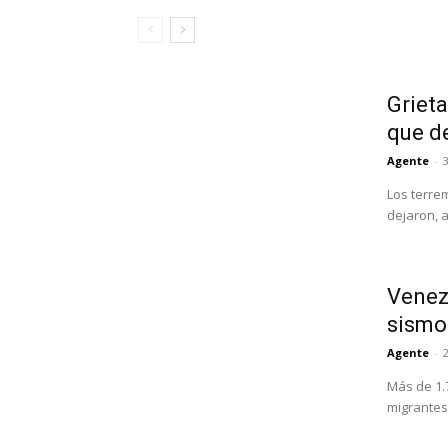
Grieta
que d
Agente
-
3
Los terre
dejaron, 
Venezu
sismo
Agente
-
Más de 1.
migrantes 