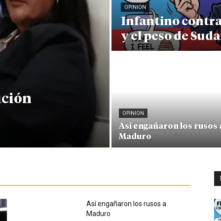
OPINION
Infantino contr
y el peso de Sud
ición
OPINION
Así engañaron los rusos 
Maduro
Así engañaron los rusos a
Maduro