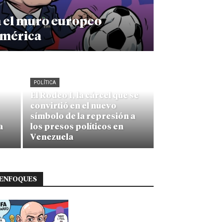
a el muro europeo
américa
POLÍTICA
El Rodeo I, la cárcel que se
convirtió en el nuevo
símbolo de la represión a
a
los presos políticos en
Venezuela
ENFOQUES