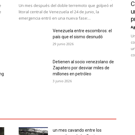
C
e
Un mes después del doble terremoto que golpeó el
u
e
litoral central de Venezuela el 24 de junio, la
emergencia entró en una nueva fase:...
p
Ag
Venezuela entre escombros: el
Un
país que el sismo desnudó
co
29 junio 2026
un
co
Detienen al socio venezolano de
Zapatero por desviar miles de
ing
millones en petróleo
3 junio 2026
un mes cavando entre los