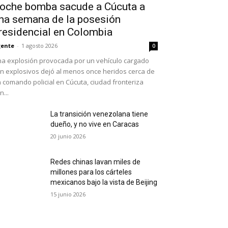
oche bomba sacude a Cúcuta a
na semana de la posesión
residencial en Colombia
ente
-
1 agosto 2026
0
a explosión provocada por un vehículo cargado
n explosivos dejó al menos once heridos cerca de
 comando policial en Cúcuta, ciudad fronteriza
n...
La transición venezolana tiene
dueño, y no vive en Caracas
20 junio 2026
Redes chinas lavan miles de
millones para los cárteles
mexicanos bajo la vista de Beijing
15 junio 2026