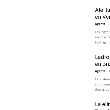
Alert
en Ve
Agente
-
La Organi
medicamen
La Organi
Ladron
en Bra
Agente
-
Un sistem
y otros m
detrás de l
La eli