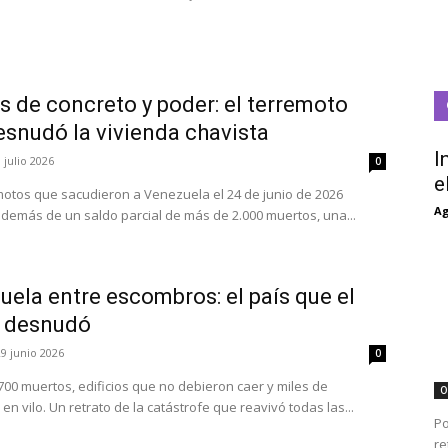
s de concreto y poder: el terremoto
esnudó la vivienda chavista
I
 julio 2026
0
e
motos que sacudieron a Venezuela el 24 de junio de 2026
Ag
además de un saldo parcial de más de 2.000 muertos, una...
ela entre escombros: el país que el
 desnudó
29 junio 2026
0
700 muertos, edificios que no debieron caer y miles de
O
en vilo. Un retrato de la catástrofe que reavivó todas las...
Po
re