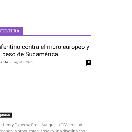
CULTURA
nfantino contra el muro europeo y
l peso de Sudamérica
ente
-
6 agosto 2026
0
pinion
r Henry Figueroa Brett Aunque la FIFA terminó
tirando la propuesta y ensayó una disculpa con