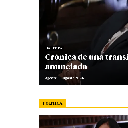
POLÍTICA
Crónica de una trans
anunciada
Agente
-
6 agosto 2026
POLITICA