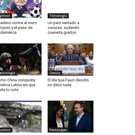
pinion
Tecnología
fantino contra el muro
Un país sentado a
ropeo y el peso de
oscuras, sudando
damérica
cuarenta grados
ecnología
Ciencia
mo China conquista
El día que Fauci decidió
érica Latina sin que
no decir nada
die lo note
ucesos
Personajes