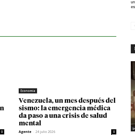
un
es
Economia
Venezuela, un mes después del
in
sismo: la emergencia médica
da paso a una crisis de salud
mental
I
Agente
-
24 julio 2026
0
0