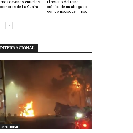
 mes cavando entre los
El notario del reino:
combros de La Guaira
crónica de un abogado
con demasiadas firmas
INTERNACIONAL
nternacional