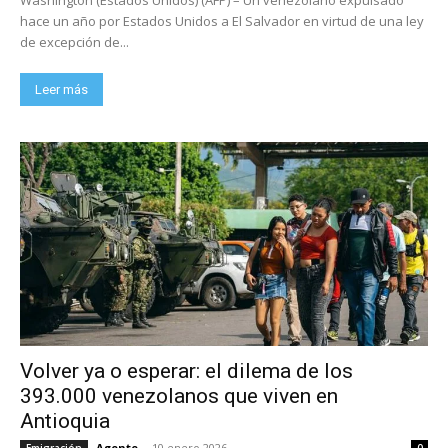
hace un año por Estados Unidos a El Salvador en virtud de una ley
de excepción de...
Leer más
Volver ya o esperar: el dilema de los
393.000 venezolanos que viven en
Antioquia
Agente
-
10 enero 2026
Emigración
0