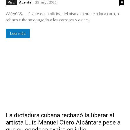
Agente
-
25 mayo 2026
Misc.
0
CARACAS. — El aire en la oficina del piso alto huele a laca cara, a
tabaco cubano apagado a las carreras y a ese...
Leer más
La dictadura cubana rechazó la liberar al
artista Luis Manuel Otero Alcántara pese a
que su condena expira en julio