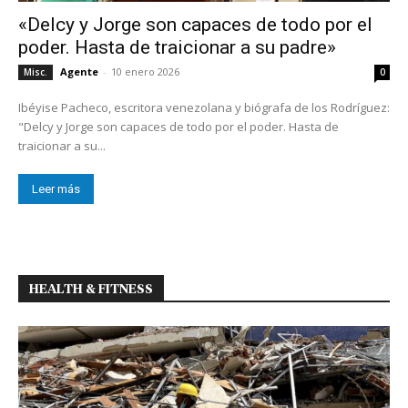
«Delcy y Jorge son capaces de todo por el
poder. Hasta de traicionar a su padre»
Agente
-
10 enero 2026
Misc.
0
Ibéyise Pacheco, escritora venezolana y biógrafa de los Rodríguez:
"Delcy y Jorge son capaces de todo por el poder. Hasta de
traicionar a su...
Leer más
HEALTH & FITNESS