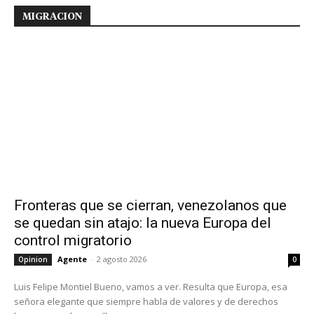
MIGRACION
Fronteras que se cierran, venezolanos que
se quedan sin atajo: la nueva Europa del
control migratorio
Agente
-
2 agosto 2026
Opinion
0
Luis Felipe Montiel Bueno, vamos a ver. Resulta que Europa, esa
señora elegante que siempre habla de valores y de derechos