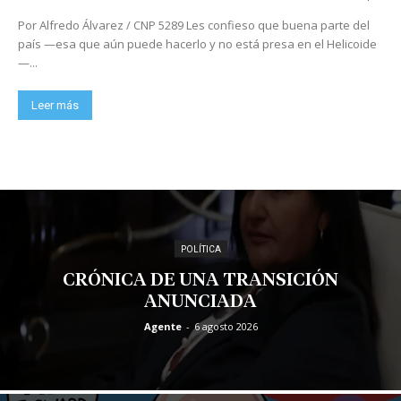
Por Alfredo Álvarez / CNP 5289 Les confieso que buena parte del
país —esa que aún puede hacerlo y no está presa en el Helicoide
—...
Leer más
POLÍTICA
CRÓNICA DE UNA TRANSICIÓN
ANUNCIADA
Agente
-
6 agosto 2026