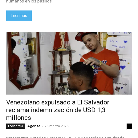
humanos en los pasillos...
Leer más
Venezolano expulsado a El Salvador
reclama indemnización de USD 1,3
millones
Agente
-
26 marzo 2026
Economia
0
Washington (Estados Unidos) (AFP) – Un venezolano expulsado