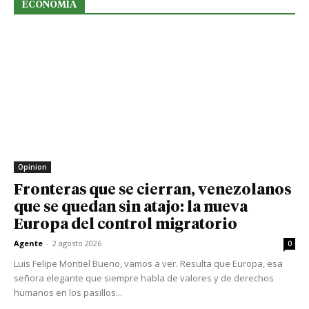
ECONOMIA
Opinion
Fronteras que se cierran, venezolanos
que se quedan sin atajo: la nueva
Europa del control migratorio
Agente
-
2 agosto 2026
0
Luis Felipe Montiel Bueno, vamos a ver. Resulta que Europa, esa
señora elegante que siempre habla de valores y de derechos
humanos en los pasillos...