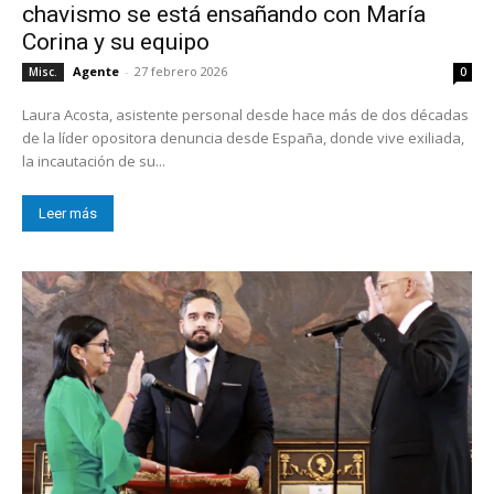
chavismo se está ensañando con María
Corina y su equipo
Agente
-
27 febrero 2026
Misc.
0
Laura Acosta, asistente personal desde hace más de dos décadas
de la líder opositora denuncia desde España, donde vive exiliada,
la incautación de su...
Leer más