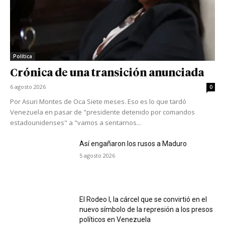
Política
Crónica de una transición anunciada
6 agosto 2026
0
Por Asuri Montes de Oca Siete meses. Eso es lo que tardó
Venezuela en pasar de "presidente detenido por comandos
estadounidenses" a "vamos a sentarnos...
Así engañaron los rusos a Maduro
5 agosto 2026
El Rodeo I, la cárcel que se convirtió en el
nuevo símbolo de la represión a los presos
políticos en Venezuela