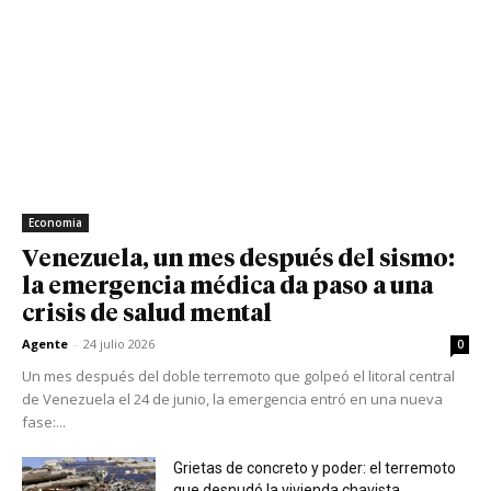
Economia
Venezuela, un mes después del sismo:
la emergencia médica da paso a una
crisis de salud mental
Agente
-
24 julio 2026
0
Un mes después del doble terremoto que golpeó el litoral central
de Venezuela el 24 de junio, la emergencia entró en una nueva
fase:...
Grietas de concreto y poder: el terremoto
que desnudó la vivienda chavista