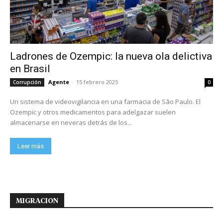
Ladrones de Ozempic: la nueva ola delictiva
en Brasil
Agente
-
15 febrero 2025
Corrupción
0
Un sistema de videovigilancia en una farmacia de São Paulo. El
Ozempic y otros medicamentos para adelgazar suelen
almacenarse en neveras detrás de los...
Leer más
MIGRACION