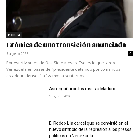
Política
Crónica de una transición anunciada
6 agosto 2026
0
Por Asuri Montes de Oca Siete meses. Eso es lo que tardó
Venezuela en pasar de "presidente detenido por comandos
estadounidenses" a "vamos a sentarnos...
Así engañaron los rusos a Maduro
5 agosto 2026
El Rodeo I, la cárcel que se convirtió en el
nuevo símbolo de la represión a los presos
políticos en Venezuela