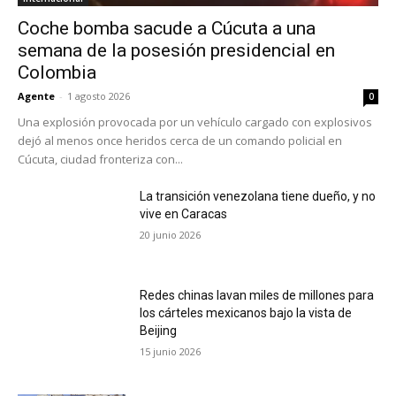
Coche bomba sacude a Cúcuta a una
semana de la posesión presidencial en
Colombia
Agente
-
1 agosto 2026
0
Una explosión provocada por un vehículo cargado con explosivos
dejó al menos once heridos cerca de un comando policial en
Cúcuta, ciudad fronteriza con...
La transición venezolana tiene dueño, y no
vive en Caracas
20 junio 2026
Redes chinas lavan miles de millones para
los cárteles mexicanos bajo la vista de
Beijing
15 junio 2026