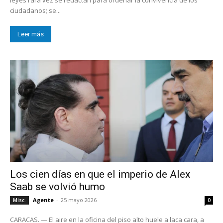
ciudadanos; se...
Leer más
Los cien días en que el imperio de Alex
Saab se volvió humo
Agente
-
25 mayo 2026
Misc.
0
CARACAS. — El aire en la oficina del piso alto huele a laca cara, a