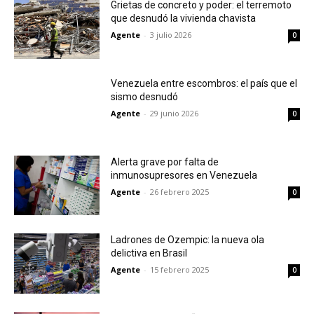
Grietas de concreto y poder: el terremoto
que desnudó la vivienda chavista
Agente
-
3 julio 2026
0
Venezuela entre escombros: el país que el
sismo desnudó
Agente
-
29 junio 2026
0
Alerta grave por falta de
inmunosupresores en Venezuela
Agente
-
26 febrero 2025
0
Ladrones de Ozempic: la nueva ola
delictiva en Brasil
Agente
-
15 febrero 2025
0