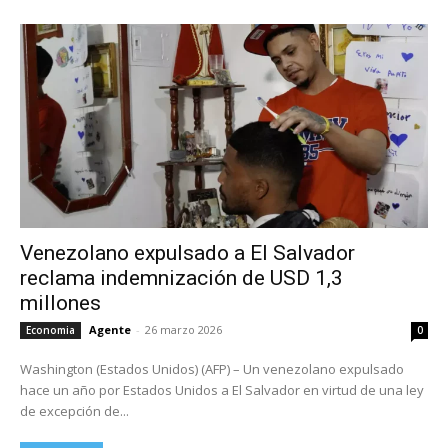
Venezolano expulsado a El Salvador
reclama indemnización de USD 1,3
millones
Agente
-
26 marzo 2026
Economia
0
Washington (Estados Unidos) (AFP) – Un venezolano expulsado
hace un año por Estados Unidos a El Salvador en virtud de una ley
de excepción de...