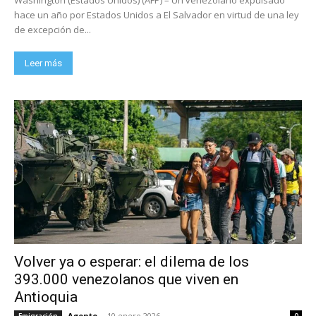
hace un año por Estados Unidos a El Salvador en virtud de una ley
de excepción de...
Leer más
Volver ya o esperar: el dilema de los
393.000 venezolanos que viven en
Antioquia
Agente
-
10 enero 2026
Emigración
0