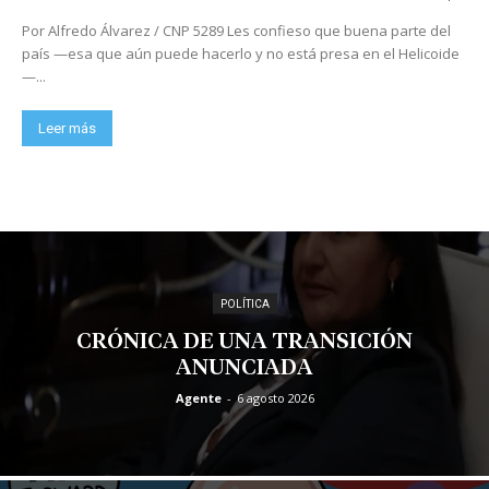
Por Alfredo Álvarez / CNP 5289 Les confieso que buena parte del
país —esa que aún puede hacerlo y no está presa en el Helicoide
—...
Leer más
POLÍTICA
CRÓNICA DE UNA TRANSICIÓN
ANUNCIADA
Agente
-
6 agosto 2026