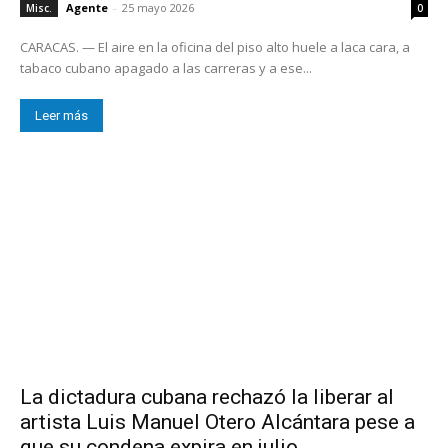
Agente
-
25 mayo 2026
Misc.
0
CARACAS. — El aire en la oficina del piso alto huele a laca cara, a
tabaco cubano apagado a las carreras y a ese...
Leer más
La dictadura cubana rechazó la liberar al
artista Luis Manuel Otero Alcántara pese a
que su condena expira en julio