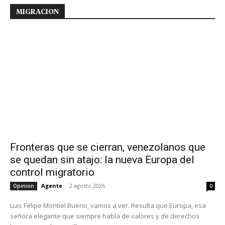
MIGRACION
Fronteras que se cierran, venezolanos que
se quedan sin atajo: la nueva Europa del
control migratorio
Agente
-
2 agosto 2026
Opinion
0
Luis Felipe Montiel Bueno, vamos a ver. Resulta que Europa, esa
señora elegante que siempre habla de valores y de derechos