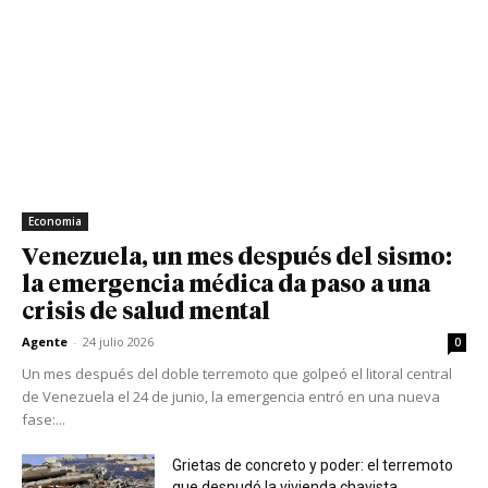
Economia
Venezuela, un mes después del sismo:
la emergencia médica da paso a una
crisis de salud mental
Agente
-
24 julio 2026
0
Un mes después del doble terremoto que golpeó el litoral central
de Venezuela el 24 de junio, la emergencia entró en una nueva
fase:...
Grietas de concreto y poder: el terremoto
que desnudó la vivienda chavista