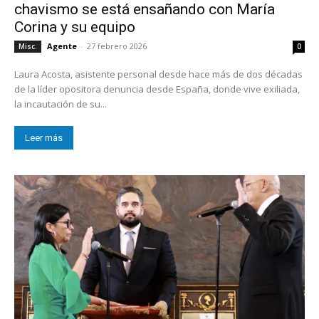
chavismo se está ensañando con María
Corina y su equipo
Agente
-
27 febrero 2026
Misc.
0
Laura Acosta, asistente personal desde hace más de dos décadas
de la líder opositora denuncia desde España, donde vive exiliada,
la incautación de su...
Leer más