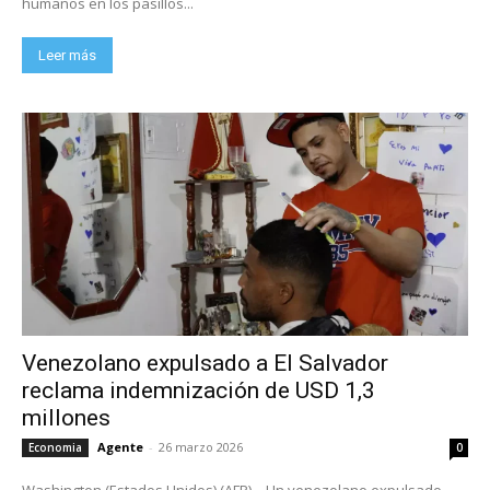
humanos en los pasillos...
Leer más
Venezolano expulsado a El Salvador
reclama indemnización de USD 1,3
millones
Agente
-
26 marzo 2026
Economia
0
Washington (Estados Unidos) (AFP) – Un venezolano expulsado