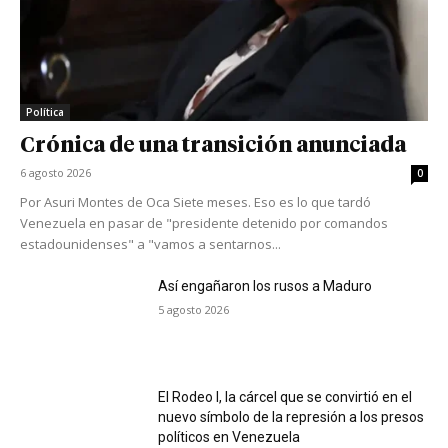
Política
Crónica de una transición anunciada
6 agosto 2026
0
Por Asuri Montes de Oca Siete meses. Eso es lo que tardó
Venezuela en pasar de "presidente detenido por comandos
estadounidenses" a "vamos a sentarnos...
Así engañaron los rusos a Maduro
5 agosto 2026
El Rodeo I, la cárcel que se convirtió en el
nuevo símbolo de la represión a los presos
políticos en Venezuela