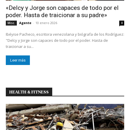
«Delcy y Jorge son capaces de todo por el
poder. Hasta de traicionar a su padre»
Agente
-
10 enero 2026
Misc.
0
Ibéyise Pacheco, escritora venezolana y biógrafa de los Rodríguez:
"Delcy y Jorge son capaces de todo por el poder. Hasta de
traicionar a su...
Leer más
HEALTH & FITNESS