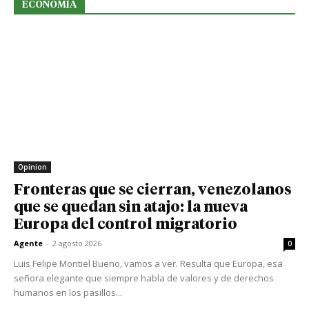
ECONOMIA
Opinion
Fronteras que se cierran, venezolanos
que se quedan sin atajo: la nueva
Europa del control migratorio
Agente
-
2 agosto 2026
0
Luis Felipe Montiel Bueno, vamos a ver. Resulta que Europa, esa
señora elegante que siempre habla de valores y de derechos
humanos en los pasillos...