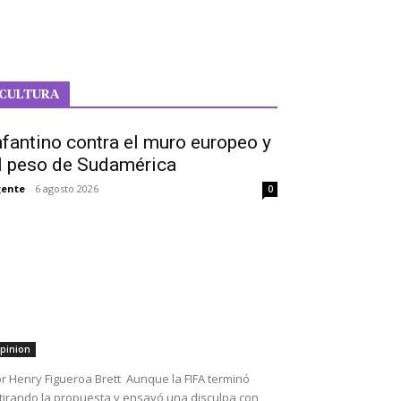
CULTURA
nfantino contra el muro europeo y
l peso de Sudamérica
ente
-
6 agosto 2026
0
pinion
r Henry Figueroa Brett Aunque la FIFA terminó
tirando la propuesta y ensayó una disculpa con