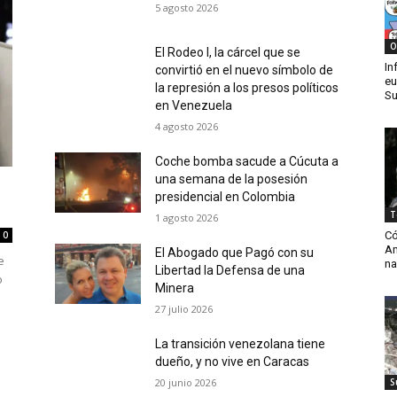
5 agosto 2026
O
El Rodeo I, la cárcel que se
In
convirtió en el nuevo símbolo de
eu
la represión a los presos políticos
Su
en Venezuela
4 agosto 2026
Coche bomba sacude a Cúcuta a
una semana de la posesión
presidencial en Colombia
T
1 agosto 2026
Có
0
Am
El Abogado que Pagó con su
e
na
Libertad la Defensa de una
o
Minera
27 julio 2026
La transición venezolana tiene
dueño, y no vive en Caracas
20 junio 2026
S