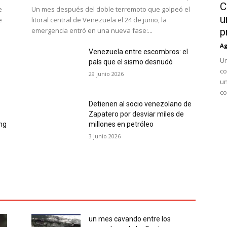
C
e
Un mes después del doble terremoto que golpeó el
u
e
litoral central de Venezuela el 24 de junio, la
emergencia entró en una nueva fase:...
p
Ag
Venezuela entre escombros: el
Un
país que el sismo desnudó
co
29 junio 2026
un
co
Detienen al socio venezolano de
Zapatero por desviar miles de
ing
millones en petróleo
3 junio 2026
un mes cavando entre los