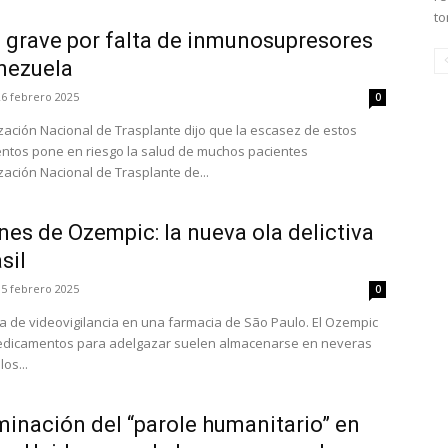
to
a grave por falta de inmunosupresores
nezuela
26 febrero 2025
0
zación Nacional de Trasplante dijo que la escasez de estos
tos pone en riesgo la salud de muchos pacientes
zación Nacional de Trasplante de...
es de Ozempic: la nueva ola delictiva
sil
15 febrero 2025
0
a de videovigilancia en una farmacia de São Paulo. El Ozempic
edicamentos para adelgazar suelen almacenarse en neveras
os...
minación del “parole humanitario” en