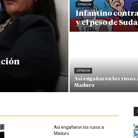
OPINION
Infantino contr
y el peso de Sud
ición
OPINION
Así engañaron los rusos 
Maduro
Así engañaron los rusos a
Maduro