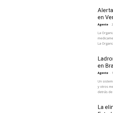
Alert
en Ve
Agente
-
La Organi
medicamen
La Organi
Ladron
en Bra
Agente
-
Un sistem
y otros m
detrás de l
La eli