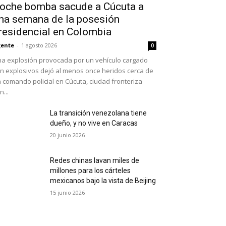
oche bomba sacude a Cúcuta a
na semana de la posesión
residencial en Colombia
ente
-
1 agosto 2026
0
a explosión provocada por un vehículo cargado
n explosivos dejó al menos once heridos cerca de
 comando policial en Cúcuta, ciudad fronteriza
n...
La transición venezolana tiene
dueño, y no vive en Caracas
20 junio 2026
Redes chinas lavan miles de
millones para los cárteles
mexicanos bajo la vista de Beijing
15 junio 2026