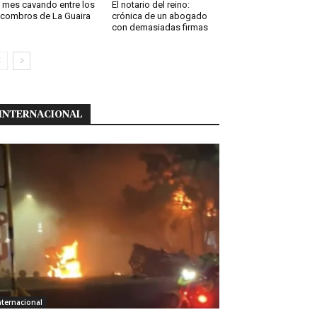
 mes cavando entre los
El notario del reino:
combros de La Guaira
crónica de un abogado
con demasiadas firmas
INTERNACIONAL
nternacional