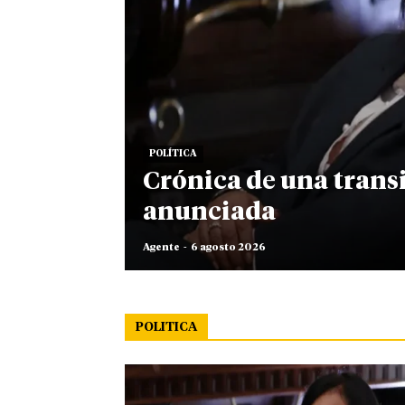
POLÍTICA
Crónica de una trans
anunciada
Agente
-
6 agosto 2026
POLITICA