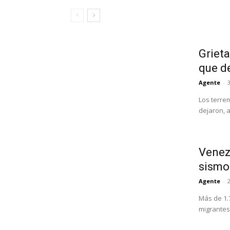
Grieta
que d
Agente
-
3
Los terre
dejaron, 
Venezu
sismo
Agente
-
Más de 1.
migrantes 