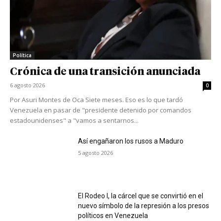
Política
Crónica de una transición anunciada
6 agosto 2026
0
Por Asuri Montes de Oca Siete meses. Eso es lo que tardó
Venezuela en pasar de "presidente detenido por comandos
estadounidenses" a "vamos a sentarnos...
Así engañaron los rusos a Maduro
5 agosto 2026
El Rodeo I, la cárcel que se convirtió en el
nuevo símbolo de la represión a los presos
políticos en Venezuela