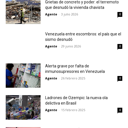
Grietas de concreto y poder: el terremoto
que desnudó la vivienda chavista
Agente
-
3 julio 2026
0
Venezuela entre escombros: el país que el
sismo desnudó
Agente
-
29 junio 2026
0
Alerta grave por falta de
inmunosupresores en Venezuela
Agente
-
26 febrero 2025
0
Ladrones de Ozempic: la nueva ola
delictiva en Brasil
Agente
-
15 febrero 2025
0