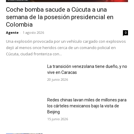
Coche bomba sacude a Cúcuta a una
semana de la posesión presidencial en
Colombia
Agente
-
1 agosto 2026
0
Una explosión provocada por un vehículo cargado con explosivos
dejó al menos once heridos cerca de un comando policial en
Cúcuta, ciudad fronteriza con...
La transición venezolana tiene dueño, y no
vive en Caracas
20 junio 2026
Redes chinas lavan miles de millones para
los cárteles mexicanos bajo la vista de
Beijing
15 junio 2026