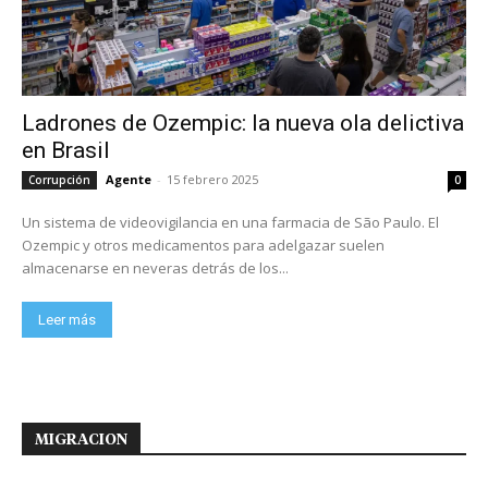
Ladrones de Ozempic: la nueva ola delictiva
en Brasil
Agente
-
15 febrero 2025
Corrupción
0
Un sistema de videovigilancia en una farmacia de São Paulo. El
Ozempic y otros medicamentos para adelgazar suelen
almacenarse en neveras detrás de los...
Leer más
MIGRACION