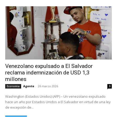
Venezolano expulsado a El Salvador
reclama indemnización de USD 1,3
millones
Agente
-
26 marzo 2026
Economia
0
Washington (Estados Unidos) (AFP) – Un venezolano expulsado
hace un año por Estados Unidos a El Salvador en virtud de una ley
de excepción de...