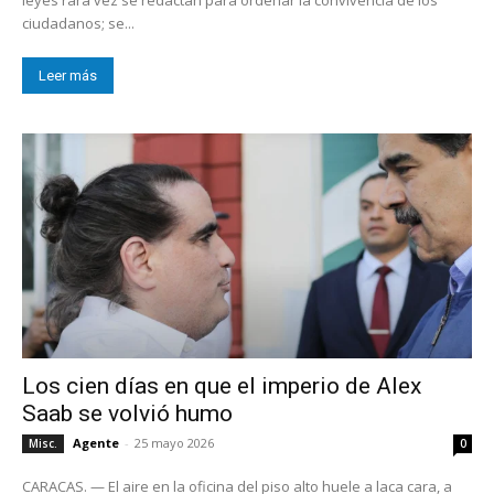
ciudadanos; se...
Leer más
Los cien días en que el imperio de Alex
Saab se volvió humo
Agente
-
25 mayo 2026
Misc.
0
CARACAS. — El aire en la oficina del piso alto huele a laca cara, a