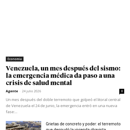
Economia
Venezuela, un mes después del sismo:
la emergencia médica da paso a una
crisis de salud mental
Agente
-
24 julio 2026
0
Un mes después del doble terremoto que golpeó el litoral central
de Venezuela el 24 de junio, la emergencia entró en una nueva
fase:...
Grietas de concreto y poder: el terremoto
que desnudó la vivienda chavista