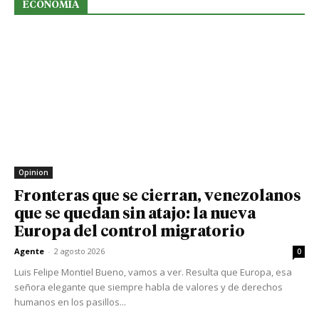
ECONOMIA
Opinion
Fronteras que se cierran, venezolanos
que se quedan sin atajo: la nueva
Europa del control migratorio
Agente
-
2 agosto 2026
0
Luis Felipe Montiel Bueno, vamos a ver. Resulta que Europa, esa
señora elegante que siempre habla de valores y de derechos
humanos en los pasillos...