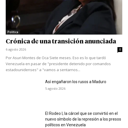
Política
Crónica de una transición anunciada
6 agosto 2026
0
Por Asuri Montes de Oca Siete meses. Eso es lo que tardó
Venezuela en pasar de "presidente detenido por comandos
estadounidenses" a "vamos a sentarnos...
Así engañaron los rusos a Maduro
5 agosto 2026
El Rodeo I, la cárcel que se convirtió en el
nuevo símbolo de la represión a los presos
políticos en Venezuela