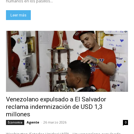
humanos en los pasillos...
Leer más
Venezolano expulsado a El Salvador
reclama indemnización de USD 1,3
millones
Agente
-
26 marzo 2026
Economia
0
Washington (Estados Unidos) (AFP) – Un venezolano expulsado