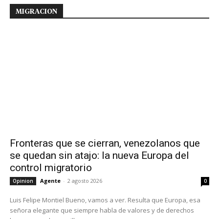
MIGRACION
Fronteras que se cierran, venezolanos que
se quedan sin atajo: la nueva Europa del
control migratorio
Agente
-
2 agosto 2026
Opinion
0
Luis Felipe Montiel Bueno, vamos a ver. Resulta que Europa, esa
señora elegante que siempre habla de valores y de derechos