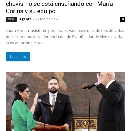
chavismo se está ensañando con María
Corina y su equipo
Agente
-
27 febrero 2026
Misc.
0
Laura Acosta, asistente personal desde hace más de dos décadas
de la líder opositora denuncia desde España, donde vive exiliada,
la incautación de su...
Leer más