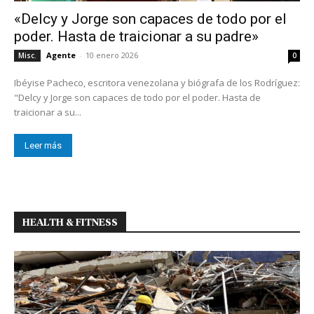
«Delcy y Jorge son capaces de todo por el
poder. Hasta de traicionar a su padre»
Agente
-
10 enero 2026
Misc.
0
Ibéyise Pacheco, escritora venezolana y biógrafa de los Rodríguez:
"Delcy y Jorge son capaces de todo por el poder. Hasta de
traicionar a su...
Leer más
HEALTH & FITNESS