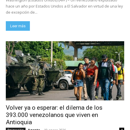
hace un año por Estados Unidos a El Salvador en virtud de una ley
de excepción de...
Leer más
Volver ya o esperar: el dilema de los
393.000 venezolanos que viven en
Antioquia
Agente
-
10 enero 2026
Emigración
0