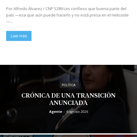
Por Alfredo Álvarez / CNP 5289 Les confieso que buena parte del
país —esa que aún puede hacerlo y no está presa en el Helicoide
—...
Leer más
POLÍTICA
CRÓNICA DE UNA TRANSICIÓN
ANUNCIADA
Agente
-
6 agosto 2026