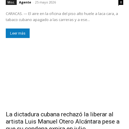
Agente
-
25 mayo 2026
Misc.
0
CARACAS. — El aire en la oficina del piso alto huele a laca cara, a
tabaco cubano apagado a las carreras y a ese...
Leer más
La dictadura cubana rechazó la liberar al
artista Luis Manuel Otero Alcántara pese a
que su condena expira en julio