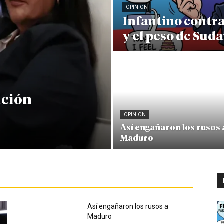
OPINION
Infantino contr
y el peso de Sud
ición
OPINION
Así engañaron los rusos 
Maduro
Así engañaron los rusos a
Maduro