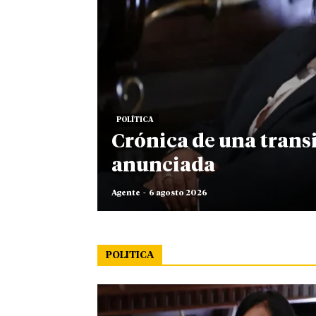
POLÍTICA
Crónica de una trans
anunciada
Agente
-
6 agosto 2026
POLITICA