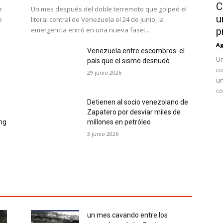
C
e
Un mes después del doble terremoto que golpeó el
u
e
litoral central de Venezuela el 24 de junio, la
emergencia entró en una nueva fase:...
p
Ag
Venezuela entre escombros: el
Un
país que el sismo desnudó
co
29 junio 2026
un
co
Detienen al socio venezolano de
Zapatero por desviar miles de
ing
millones en petróleo
3 junio 2026
un mes cavando entre los