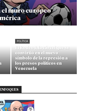
a el muro europeo
américa
POLÍTICA
El Rodeo I, la cárcel que se
convirtió en el nuevo
símbolo de la represión a
a
los presos políticos en
Venezuela
ENFOQUES