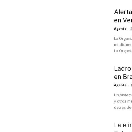
Alert
en Ve
Agente
-
La Organi
medicamen
La Organi
Ladron
en Bra
Agente
-
Un sistem
y otros m
detrás de l
La eli