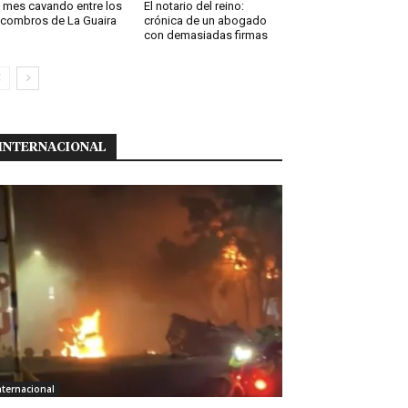
 mes cavando entre los
El notario del reino:
combros de La Guaira
crónica de un abogado
con demasiadas firmas
INTERNACIONAL
nternacional