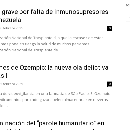
to
a grave por falta de inmunosupresores
nezuela
26 febrero 2025
0
zación Nacional de Trasplante dijo que la escasez de estos
tos pone en riesgo la salud de muchos pacientes
zación Nacional de Trasplante de...
es de Ozempic: la nueva ola delictiva
sil
15 febrero 2025
0
a de videovigilancia en una farmacia de São Paulo. El Ozempic
edicamentos para adelgazar suelen almacenarse en neveras
os...
minación del “parole humanitario” en