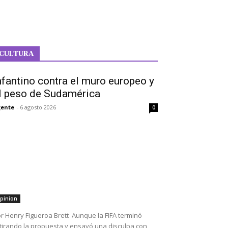
CULTURA
nfantino contra el muro europeo y
l peso de Sudamérica
ente
-
6 agosto 2026
0
pinion
r Henry Figueroa Brett Aunque la FIFA terminó
tirando la propuesta y ensayó una disculpa con