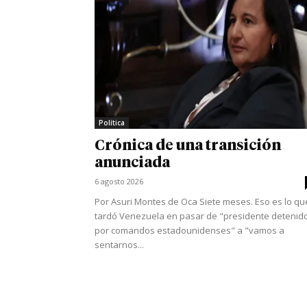
Política
Crónica de una transición
anunciada
6 agosto 2026
Por Asuri Montes de Oca Siete meses. Eso es lo qu
tardó Venezuela en pasar de "presidente detenid
por comandos estadounidenses" a "vamos a
sentarnos...