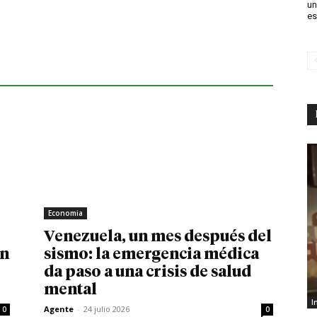
un
es
Economia
Venezuela, un mes después del
in
sismo: la emergencia médica
da paso a una crisis de salud
mental
I
Agente
-
24 julio 2026
0
0