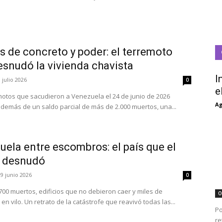
s de concreto y poder: el terremoto
esnudó la vivienda chavista
I
 julio 2026
0
e
motos que sacudieron a Venezuela el 24 de junio de 2026
Ag
además de un saldo parcial de más de 2.000 muertos, una...
ela entre escombros: el país que el
 desnudó
29 junio 2026
0
700 muertos, edificios que no debieron caer y miles de
O
en vilo. Un retrato de la catástrofe que reavivó todas las...
Po
re