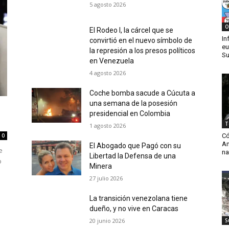
5 agosto 2026
O
El Rodeo I, la cárcel que se
In
convirtió en el nuevo símbolo de
eu
la represión a los presos políticos
Su
en Venezuela
4 agosto 2026
Coche bomba sacude a Cúcuta a
una semana de la posesión
presidencial en Colombia
T
1 agosto 2026
Có
0
Am
El Abogado que Pagó con su
e
na
Libertad la Defensa de una
o
Minera
27 julio 2026
La transición venezolana tiene
dueño, y no vive en Caracas
20 junio 2026
S