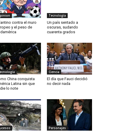
pinion
Tecnología
fantino contra el muro
Un país sentado a
ropeo y el peso de
oscuras, sudando
damérica
cuarenta grados
ecnología
Ciencia
mo China conquista
El día que Fauci decidió
érica Latina sin que
no decir nada
die lo note
ucesos
Personajes