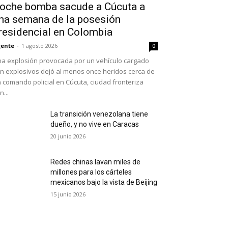
oche bomba sacude a Cúcuta a
na semana de la posesión
residencial en Colombia
ente
-
1 agosto 2026
0
a explosión provocada por un vehículo cargado
n explosivos dejó al menos once heridos cerca de
 comando policial en Cúcuta, ciudad fronteriza
n...
La transición venezolana tiene
dueño, y no vive en Caracas
20 junio 2026
Redes chinas lavan miles de
millones para los cárteles
mexicanos bajo la vista de Beijing
15 junio 2026