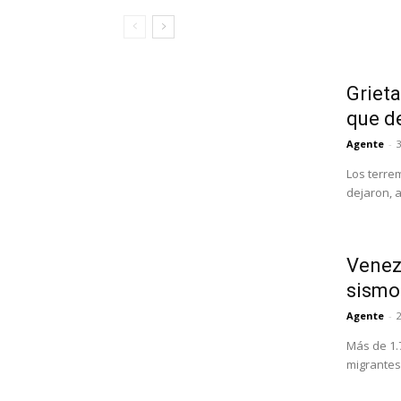
Grieta
que d
Agente
-
3
Los terre
dejaron, 
Venezu
sismo
Agente
-
Más de 1.
migrantes 