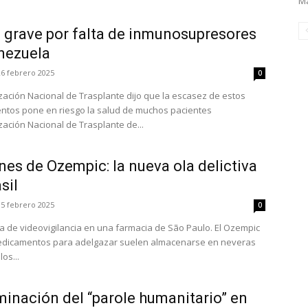
Ma
a grave por falta de inmunosupresores
nezuela
26 febrero 2025
0
zación Nacional de Trasplante dijo que la escasez de estos
tos pone en riesgo la salud de muchos pacientes
zación Nacional de Trasplante de...
es de Ozempic: la nueva ola delictiva
sil
15 febrero 2025
0
a de videovigilancia en una farmacia de São Paulo. El Ozempic
edicamentos para adelgazar suelen almacenarse en neveras
os...
minación del “parole humanitario” en