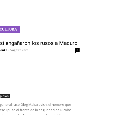
CULTURA
sí engañaron los rusos a Maduro
ente
-
5 agosto 2026
0
pinion
 general ruso Oleg Makarevich, el hombre que
scú puso al frente de la seguridad de Nicolás