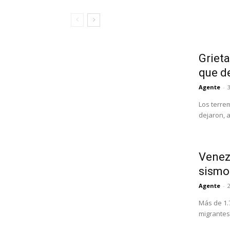
Grieta
que d
Agente
-
3
Los terre
dejaron, 
Venezu
sismo
Agente
-
Más de 1.
migrantes 