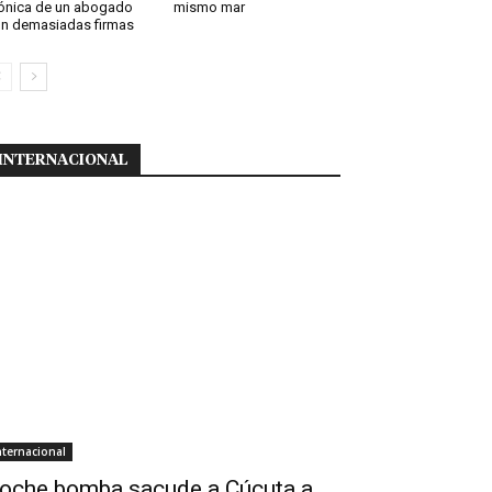
ónica de un abogado
mismo mar
n demasiadas firmas
INTERNACIONAL
nternacional
oche bomba sacude a Cúcuta a