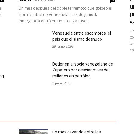
u
e
Un mes después del doble terremoto que golpeó el
p
e
litoral central de Venezuela el 24 de junio, la
emergencia entró en una nueva fase:...
Ag
Un
Venezuela entre escombros: el
co
país que el sismo desnudó
un
29 junio 2026
co
Detienen al socio venezolano de
Zapatero por desviar miles de
ing
millones en petróleo
3 junio 2026
un mes cavando entre los