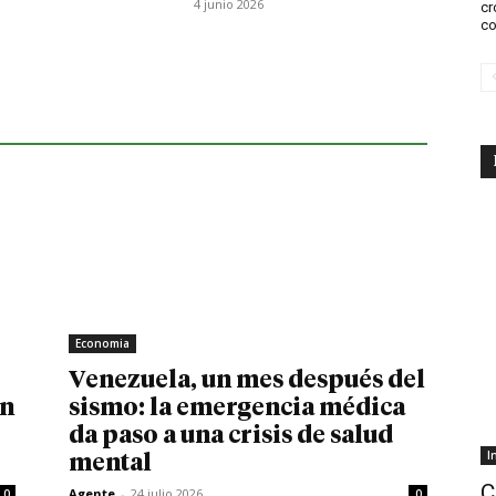
4 junio 2026
cr
co
Economia
Venezuela, un mes después del
in
sismo: la emergencia médica
da paso a una crisis de salud
I
mental
C
Agente
-
24 julio 2026
0
0