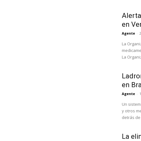
Alert
en Ve
Agente
-
La Organi
medicamen
La Organi
Ladron
en Bra
Agente
-
Un sistem
y otros m
detrás de l
La eli