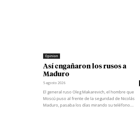
Opinion
Así engañaron los rusos a
Maduro
5 agosto 2026
El general ruso Oleg Makarevich, el hombre que
Moscú puso al frente de la seguridad de Nicolás
Maduro, pasaba los días mirando su teléfono....