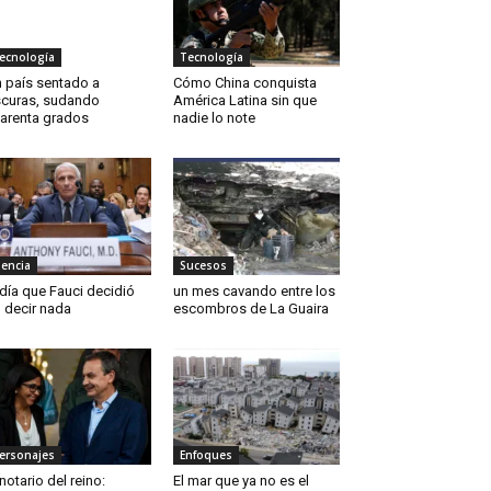
ecnología
Tecnología
 país sentado a
Cómo China conquista
curas, sudando
América Latina sin que
arenta grados
nadie lo note
iencia
Sucesos
 día que Fauci decidió
un mes cavando entre los
 decir nada
escombros de La Guaira
ersonajes
Enfoques
 notario del reino:
El mar que ya no es el