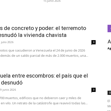
15 junio 2026
s de concreto y poder: el terremoto
esnudó la vivienda chavista
A
 julio 2026
0
Ag
motos que sacudieron a Venezuela el 24 de junio de 2026
además de un saldo parcial de más de 2.000 muertos, una...
ela entre escombros: el país que el
 desnudó
29 junio 2026
0
O
700 muertos, edificios que no debieron caer y miles de
El
en vilo. Un retrato de la catástrofe que reavivó todas las...
Mo