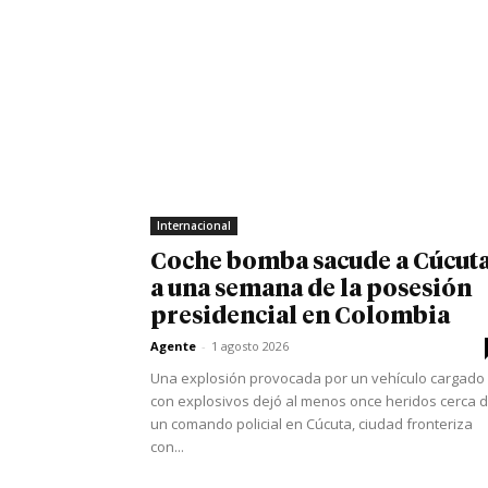
Internacional
Coche bomba sacude a Cúcut
a una semana de la posesión
presidencial en Colombia
Agente
-
1 agosto 2026
Una explosión provocada por un vehículo cargado
con explosivos dejó al menos once heridos cerca 
un comando policial en Cúcuta, ciudad fronteriza
con...