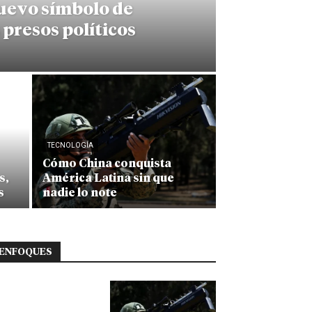
nuevo símbolo de
s presos políticos
TECNOLOGÍA
Cómo China conquista
s,
América Latina sin que
s
nadie lo note
ENFOQUES