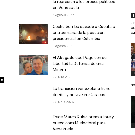
la represión a los presos políticos
en Venezuela
4 agosto 2026
T
Un
Coche bomba sacude a Cúcuta a
os
una semana de la posesión
cu
presidencial en Colombia
1 agosto 2026
El Abogado que Pagó con su
Libertad la Defensa de una
Minera
C
27 julio 2026
El
0
no
La transición venezolana tiene
dueño, y no vive en Caracas
20 junio 2026
Exige Marco Rubio prensa libre y
nuevo comité electoral para
P
Venezuela
El