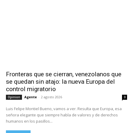
Fronteras que se cierran, venezolanos que
se quedan sin atajo: la nueva Europa del
control migratorio
Agente
-
2 agosto 2026
Opinion
0
Luis Felipe Montiel Bueno, vamos a ver. Resulta que Europa, esa
señora elegante que siempre habla de valores y de derechos
humanos en los pasillos...