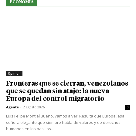
ECONOMIA
Opinion
Fronteras que se cierran, venezolanos
que se quedan sin atajo: la nueva
Europa del control migratorio
Agente
-
2 agosto 2026
0
Luis Felipe Montiel Bueno, vamos a ver. Resulta que Europa, esa
señora elegante que siempre habla de valores y de derechos
humanos en los pasillos...