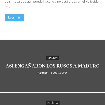
país —esa que aún puede hacerlo y no está presa en el Helicoide
—...
Leer más
OPINION
ASÍ ENGAÑARON LOS RUSOS A MADURO
Agente
-
5 agosto 2026
POLÍTICA