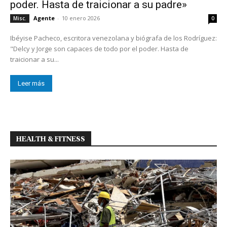
poder. Hasta de traicionar a su padre»
Agente
-
10 enero 2026
Misc.
0
Ibéyise Pacheco, escritora venezolana y biógrafa de los Rodríguez:
"Delcy y Jorge son capaces de todo por el poder. Hasta de
traicionar a su...
Leer más
HEALTH & FITNESS