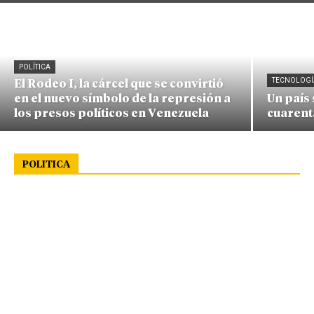
POLÍTICA
TECNOLOGÍ
El Rodeo I, la cárcel que se convirtió
en el nuevo símbolo de la represión a
Un país
los presos políticos en Venezuela
cuarent
POLITICA