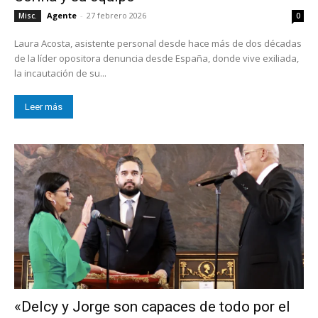
Agente
-
27 febrero 2026
Misc.
0
Laura Acosta, asistente personal desde hace más de dos décadas
de la líder opositora denuncia desde España, donde vive exiliada,
la incautación de su...
Leer más
«Delcy y Jorge son capaces de todo por el