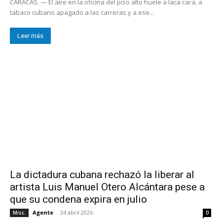
CARACAS. — El aire en la oficina del piso alto huele a laca cara, a
tabaco cubano apagado a las carreras y a ese...
Leer más
La dictadura cubana rechazó la liberar al
artista Luis Manuel Otero Alcántara pese a
que su condena expira en julio
Agente
-
24 abril 2026
Misc.
0