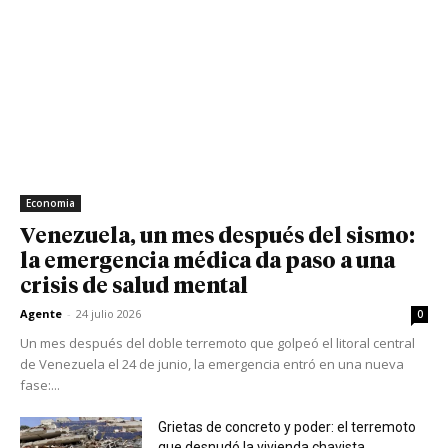
Economia
Venezuela, un mes después del sismo:
la emergencia médica da paso a una
crisis de salud mental
Agente
-
24 julio 2026
0
Un mes después del doble terremoto que golpeó el litoral central
de Venezuela el 24 de junio, la emergencia entró en una nueva
fase:...
Grietas de concreto y poder: el terremoto
que desnudó la vivienda chavista