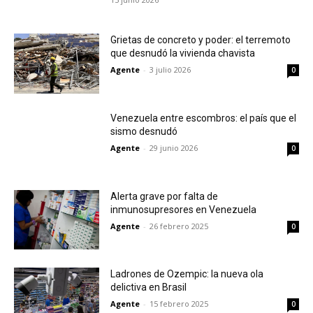
Grietas de concreto y poder: el terremoto
que desnudó la vivienda chavista
Agente
-
3 julio 2026
0
Venezuela entre escombros: el país que el
sismo desnudó
Agente
-
29 junio 2026
0
Alerta grave por falta de
inmunosupresores en Venezuela
Agente
-
26 febrero 2025
0
Ladrones de Ozempic: la nueva ola
delictiva en Brasil
Agente
-
15 febrero 2025
0