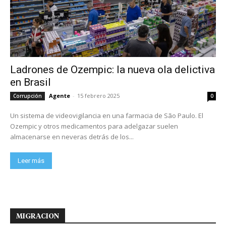
Ladrones de Ozempic: la nueva ola delictiva
en Brasil
Agente
-
15 febrero 2025
Corrupción
0
Un sistema de videovigilancia en una farmacia de São Paulo. El
Ozempic y otros medicamentos para adelgazar suelen
almacenarse en neveras detrás de los...
Leer más
MIGRACION