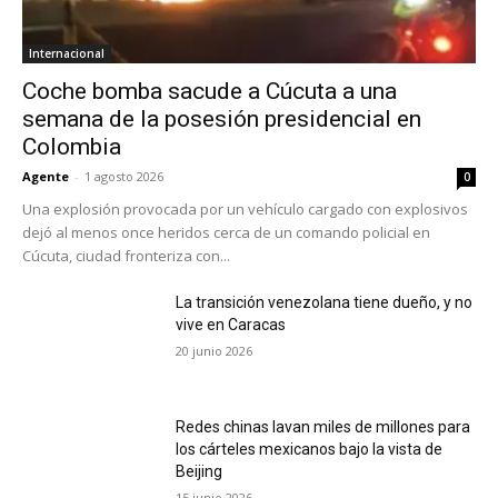
Internacional
Coche bomba sacude a Cúcuta a una
semana de la posesión presidencial en
Colombia
Agente
-
1 agosto 2026
0
Una explosión provocada por un vehículo cargado con explosivos
dejó al menos once heridos cerca de un comando policial en
Cúcuta, ciudad fronteriza con...
La transición venezolana tiene dueño, y no
vive en Caracas
20 junio 2026
Redes chinas lavan miles de millones para
los cárteles mexicanos bajo la vista de
Beijing
15 junio 2026