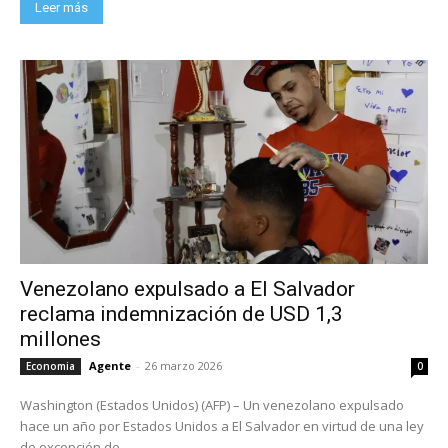
Leer más
Venezolano expulsado a El Salvador
reclama indemnización de USD 1,3
millones
Agente
-
26 marzo 2026
Economia
0
Washington (Estados Unidos) (AFP) – Un venezolano expulsado
hace un año por Estados Unidos a El Salvador en virtud de una ley
de excepción de...