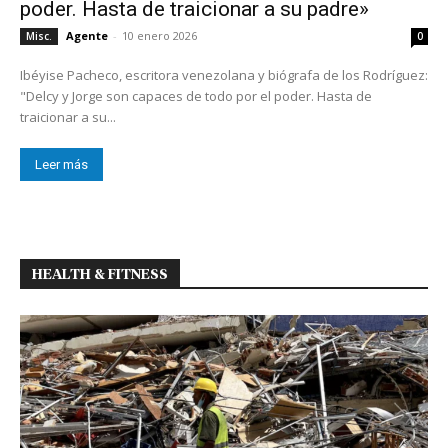
poder. Hasta de traicionar a su padre»
Agente
-
10 enero 2026
Misc.
0
Ibéyise Pacheco, escritora venezolana y biógrafa de los Rodríguez:
"Delcy y Jorge son capaces de todo por el poder. Hasta de
traicionar a su...
Leer más
HEALTH & FITNESS