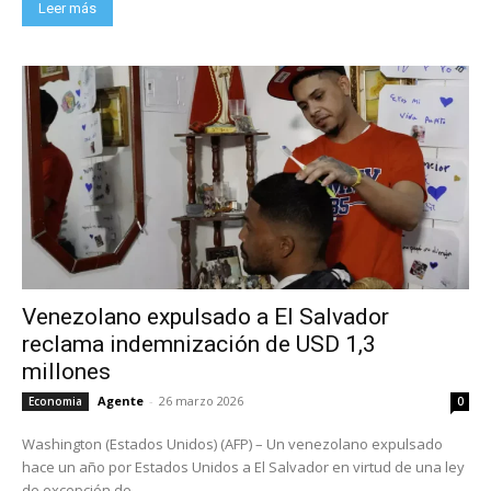
Leer más
Venezolano expulsado a El Salvador
reclama indemnización de USD 1,3
millones
Agente
-
26 marzo 2026
Economia
0
Washington (Estados Unidos) (AFP) – Un venezolano expulsado
hace un año por Estados Unidos a El Salvador en virtud de una ley
de excepción de...