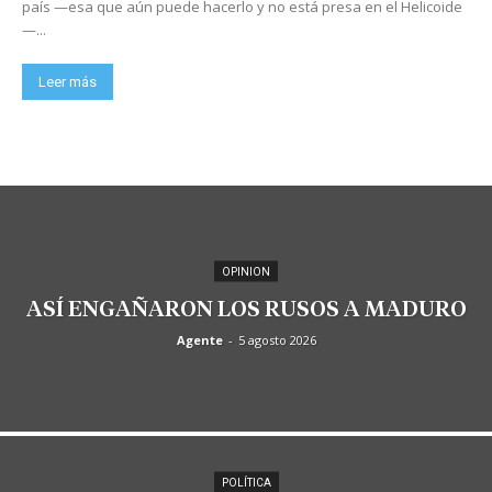
país —esa que aún puede hacerlo y no está presa en el Helicoide
—...
Leer más
OPINION
ASÍ ENGAÑARON LOS RUSOS A MADURO
Agente
-
5 agosto 2026
POLÍTICA