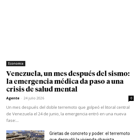
Economia
Venezuela, un mes después del sismo:
la emergencia médica da paso a una
crisis de salud mental
Agente
-
24 julio 2026
0
Un mes después del doble terremoto que golpeó el litoral central
de Venezuela el 24 de junio, la emergencia entró en una nueva
fase:...
Grietas de concreto y poder: el terremoto
que desnudó la vivienda chavista