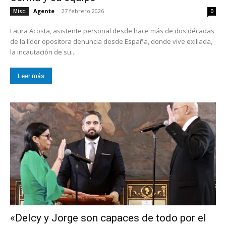
Agente
-
27 febrero 2026
Misc.
0
Laura Acosta, asistente personal desde hace más de dos décadas
de la líder opositora denuncia desde España, donde vive exiliada,
la incautación de su...
Leer más
«Delcy y Jorge son capaces de todo por el