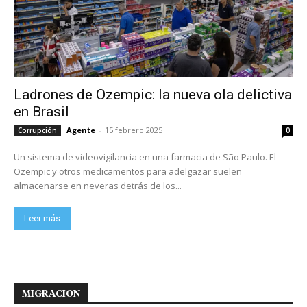
Ladrones de Ozempic: la nueva ola delictiva
en Brasil
Agente
-
15 febrero 2025
Corrupción
0
Un sistema de videovigilancia en una farmacia de São Paulo. El
Ozempic y otros medicamentos para adelgazar suelen
almacenarse en neveras detrás de los...
Leer más
MIGRACION