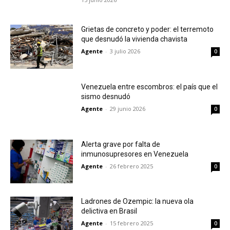
Grietas de concreto y poder: el terremoto
que desnudó la vivienda chavista
Agente
-
3 julio 2026
0
Venezuela entre escombros: el país que el
sismo desnudó
Agente
-
29 junio 2026
0
Alerta grave por falta de
inmunosupresores en Venezuela
Agente
-
26 febrero 2025
0
Ladrones de Ozempic: la nueva ola
delictiva en Brasil
Agente
-
15 febrero 2025
0