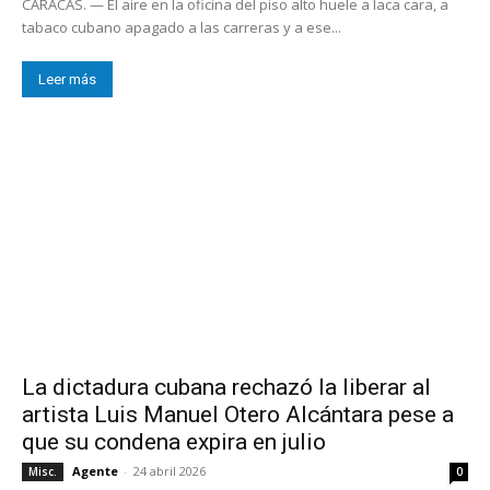
CARACAS. — El aire en la oficina del piso alto huele a laca cara, a
tabaco cubano apagado a las carreras y a ese...
Leer más
La dictadura cubana rechazó la liberar al
artista Luis Manuel Otero Alcántara pese a
que su condena expira en julio
Agente
-
24 abril 2026
Misc.
0