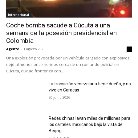
Internacional
Coche bomba sacude a Cúcuta a una
semana de la posesión presidencial en
Colombia
Agente
-
1 agosto 2026
0
Una explosión provocada por un vehículo cargado con explosivos
dejó al menos once heridos cerca de un comando policial en
Cúcuta, ciudad fronteriza con...
La transición venezolana tiene dueño, y no
vive en Caracas
20 junio 2026
Redes chinas lavan miles de millones para
los cárteles mexicanos bajo la vista de
Beijing
15 junio 2026