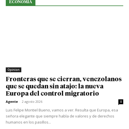
ECONOMIA
Opinion
Fronteras que se cierran, venezolanos
que se quedan sin atajo: la nueva
Europa del control migratorio
Agente
-
2 agosto 2026
0
Luis Felipe Montiel Bueno, vamos a ver. Resulta que Europa, esa
señora elegante que siempre habla de valores y de derechos
humanos en los pasillos...