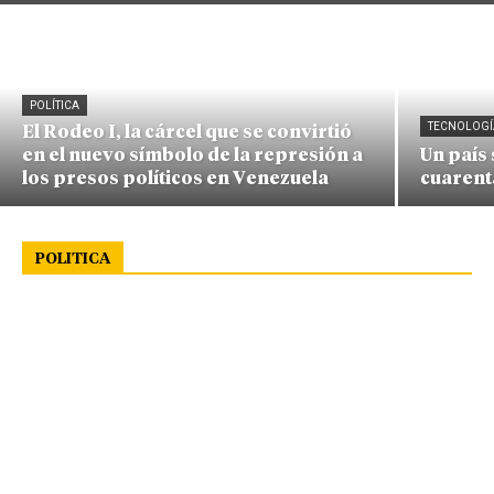
POLÍTICA
TECNOLOGÍ
El Rodeo I, la cárcel que se convirtió
en el nuevo símbolo de la represión a
Un país
los presos políticos en Venezuela
cuarent
POLITICA