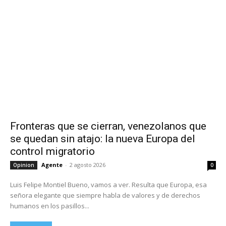
Fronteras que se cierran, venezolanos que
se quedan sin atajo: la nueva Europa del
control migratorio
Agente
-
2 agosto 2026
Opinion
0
Luis Felipe Montiel Bueno, vamos a ver. Resulta que Europa, esa
señora elegante que siempre habla de valores y de derechos
humanos en los pasillos...