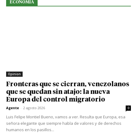
ECONOMIA
Opinion
Fronteras que se cierran, venezolanos
que se quedan sin atajo: la nueva
Europa del control migratorio
Agente
-
2 agosto 2026
0
Luis Felipe Montiel Bueno, vamos a ver. Resulta que Europa, esa
señora elegante que siempre habla de valores y de derechos
humanos en los pasillos...