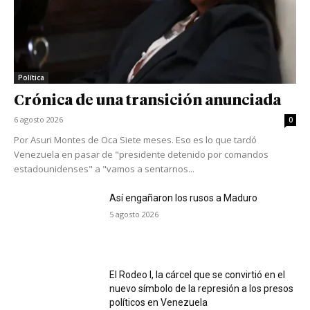
Política
Crónica de una transición anunciada
6 agosto 2026
0
Por Asuri Montes de Oca Siete meses. Eso es lo que tardó
Venezuela en pasar de "presidente detenido por comandos
estadounidenses" a "vamos a sentarnos...
Así engañaron los rusos a Maduro
5 agosto 2026
El Rodeo I, la cárcel que se convirtió en el
nuevo símbolo de la represión a los presos
políticos en Venezuela