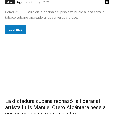
Agente
-
25 mayo 2026
Misc.
0
CARACAS. — El aire en la oficina del piso alto huele a laca cara, a
tabaco cubano apagado a las carreras y a ese...
Leer más
La dictadura cubana rechazó la liberar al
artista Luis Manuel Otero Alcántara pese a
que su condena expira en julio