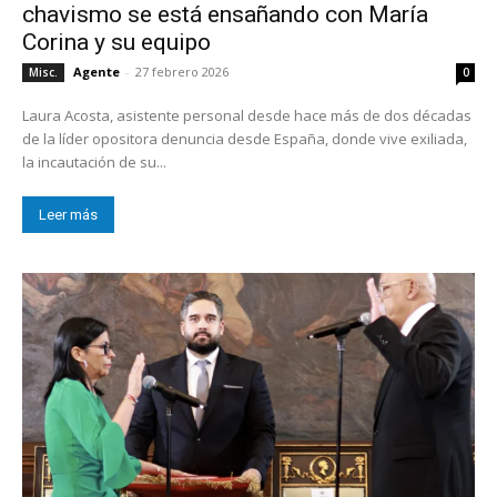
chavismo se está ensañando con María
Corina y su equipo
Agente
-
27 febrero 2026
Misc.
0
Laura Acosta, asistente personal desde hace más de dos décadas
de la líder opositora denuncia desde España, donde vive exiliada,
la incautación de su...
Leer más