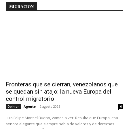
MIGRACION
Fronteras que se cierran, venezolanos que
se quedan sin atajo: la nueva Europa del
control migratorio
Agente
-
2 agosto 2026
Opinion
0
Luis Felipe Montiel Bueno, vamos a ver. Resulta que Europa, esa
señora elegante que siempre habla de valores y de derechos