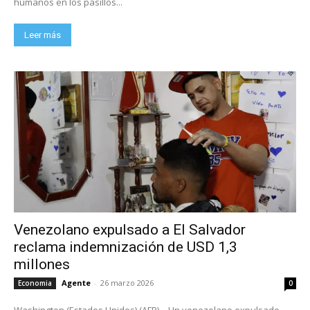
humanos en los pasillos...
Leer más
Venezolano expulsado a El Salvador
reclama indemnización de USD 1,3
millones
Agente
-
26 marzo 2026
Economia
0
Washington (Estados Unidos) (AFP) – Un venezolano expulsado