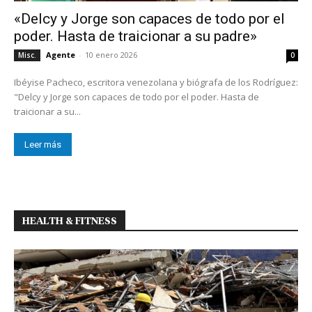
«Delcy y Jorge son capaces de todo por el
poder. Hasta de traicionar a su padre»
Agente
-
10 enero 2026
Misc.
0
Ibéyise Pacheco, escritora venezolana y biógrafa de los Rodríguez:
"Delcy y Jorge son capaces de todo por el poder. Hasta de
traicionar a su...
Leer más
HEALTH & FITNESS