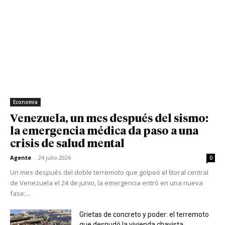
Economia
Venezuela, un mes después del sismo:
la emergencia médica da paso a una
crisis de salud mental
Agente
-
24 julio 2026
0
Un mes después del doble terremoto que golpeó el litoral central
de Venezuela el 24 de junio, la emergencia entró en una nueva
fase:...
Grietas de concreto y poder: el terremoto
que desnudó la vivienda chavista