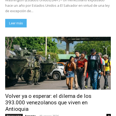
hace un año por Estados Unidos a El Salvador en virtud de una ley
de excepción de...
Leer más
Volver ya o esperar: el dilema de los
393.000 venezolanos que viven en
Antioquia
Agente
-
10 enero 2026
Emigración
0