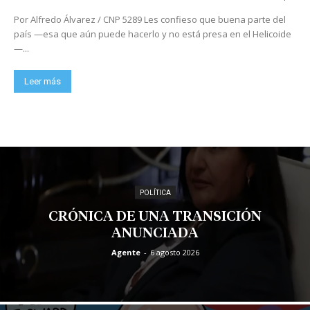
Por Alfredo Álvarez / CNP 5289 Les confieso que buena parte del
país —esa que aún puede hacerlo y no está presa en el Helicoide
—...
Leer más
POLÍTICA
CRÓNICA DE UNA TRANSICIÓN
ANUNCIADA
Agente
-
6 agosto 2026