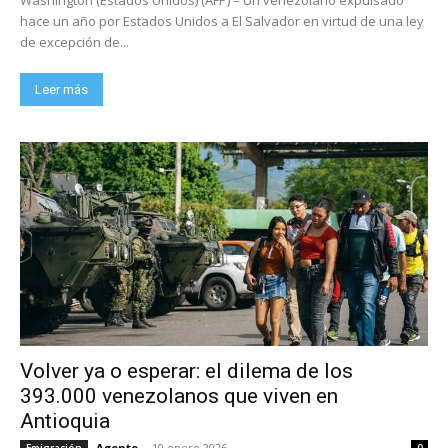
hace un año por Estados Unidos a El Salvador en virtud de una ley
de excepción de...
Leer más
Volver ya o esperar: el dilema de los
393.000 venezolanos que viven en
Antioquia
Agente
-
10 enero 2026
Emigración
0