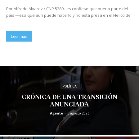
Por Alfredo Álvarez / CNP 5289 Les confieso que buena parte del
país —esa que aún puede hacerlo y no está presa en el Helicoide
—...
Leer más
POLÍTICA
CRÓNICA DE UNA TRANSICIÓN
ANUNCIADA
Agente
-
6 agosto 2026