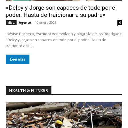
«Delcy y Jorge son capaces de todo por el
poder. Hasta de traicionar a su padre»
Agente
-
10 enero 2026
Misc.
0
Ibéyise Pacheco, escritora venezolana y biógrafa de los Rodríguez:
"Delcy y Jorge son capaces de todo por el poder. Hasta de
traicionar a su...
Leer más
HEALTH & FITNESS