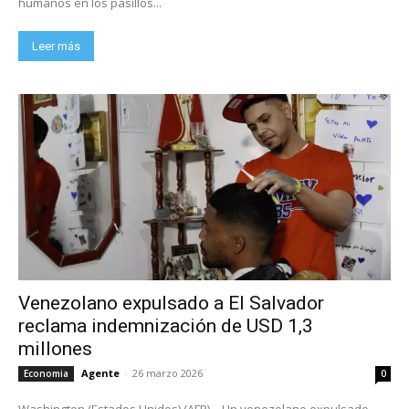
humanos en los pasillos...
Leer más
Venezolano expulsado a El Salvador
reclama indemnización de USD 1,3
millones
Agente
-
26 marzo 2026
Economia
0
Washington (Estados Unidos) (AFP) – Un venezolano expulsado