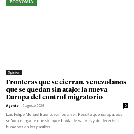
ECONOMIA
Opinion
Fronteras que se cierran, venezolanos
que se quedan sin atajo: la nueva
Europa del control migratorio
Agente
-
2 agosto 2026
0
Luis Felipe Montiel Bueno, vamos a ver. Resulta que Europa, esa
señora elegante que siempre habla de valores y de derechos
humanos en los pasillos...