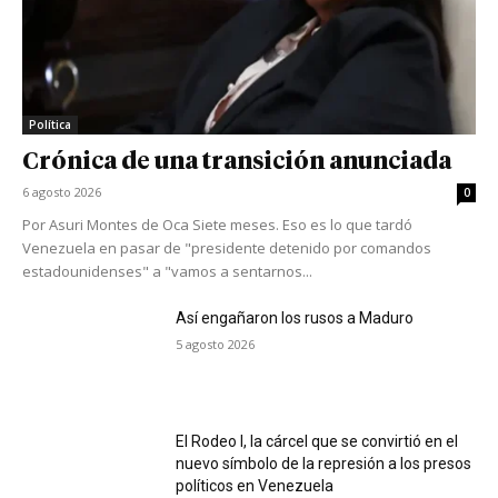
Política
Crónica de una transición anunciada
6 agosto 2026
0
Por Asuri Montes de Oca Siete meses. Eso es lo que tardó
Venezuela en pasar de "presidente detenido por comandos
estadounidenses" a "vamos a sentarnos...
Así engañaron los rusos a Maduro
5 agosto 2026
El Rodeo I, la cárcel que se convirtió en el
nuevo símbolo de la represión a los presos
políticos en Venezuela