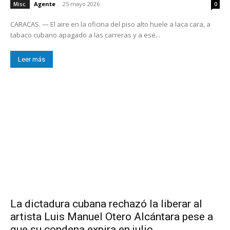
Agente
-
25 mayo 2026
Misc.
0
CARACAS. — El aire en la oficina del piso alto huele a laca cara, a
tabaco cubano apagado a las carreras y a ese...
Leer más
La dictadura cubana rechazó la liberar al
artista Luis Manuel Otero Alcántara pese a
que su condena expira en julio