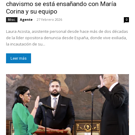
chavismo se está ensañando con María
Corina y su equipo
Agente
-
27 febrero 2026
Misc.
0
Laura Acosta, asistente personal desde hace más de dos décadas
de la líder opositora denuncia desde España, donde vive exiliada,
la incautación de su...
Leer más