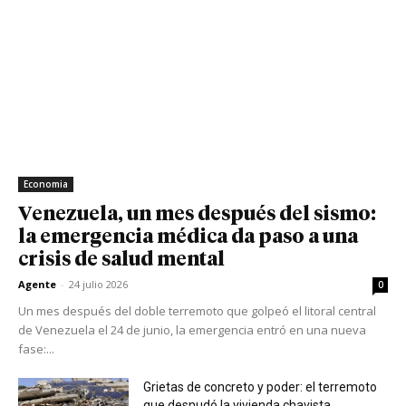
Economia
Venezuela, un mes después del sismo:
la emergencia médica da paso a una
crisis de salud mental
Agente
-
24 julio 2026
0
Un mes después del doble terremoto que golpeó el litoral central
de Venezuela el 24 de junio, la emergencia entró en una nueva
fase:...
Grietas de concreto y poder: el terremoto
que desnudó la vivienda chavista