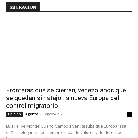
MIGRACION
Fronteras que se cierran, venezolanos que
se quedan sin atajo: la nueva Europa del
control migratorio
Agente
-
2 agosto 2026
Opinion
0
Luis Felipe Montiel Bueno, vamos a ver. Resulta que Europa, esa
señora elegante que siempre habla de valores y de derechos