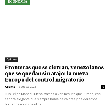
ECONOMIA
Opinion
Fronteras que se cierran, venezolanos
que se quedan sin atajo: la nueva
Europa del control migratorio
Agente
-
2 agosto 2026
0
Luis Felipe Montiel Bueno, vamos a ver. Resulta que Europa, esa
señora elegante que siempre habla de valores y de derechos
humanos en los pasillos...