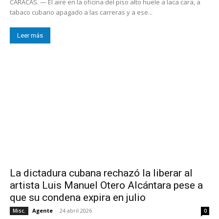
CARACAS. — El aire en la oficina del piso alto huele a laca cara, a
tabaco cubano apagado a las carreras y a ese...
Leer más
La dictadura cubana rechazó la liberar al
artista Luis Manuel Otero Alcántara pese a
que su condena expira en julio
Agente
-
24 abril 2026
Misc.
0