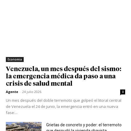
Economia
Venezuela, un mes después del sismo:
la emergencia médica da paso a una
crisis de salud mental
Agente
-
24 julio 2026
0
Un mes después del doble terremoto que golpeó el litoral central
de Venezuela el 24 de junio, la emergencia entró en una nueva
fase:...
Grietas de concreto y poder: el terremoto
que desnudó la vivienda chavista