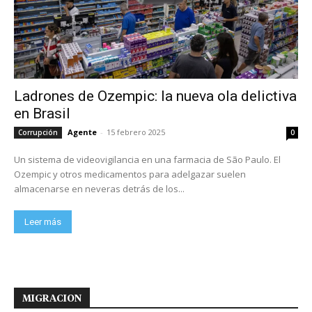
Ladrones de Ozempic: la nueva ola delictiva
en Brasil
Agente
-
15 febrero 2025
Corrupción
0
Un sistema de videovigilancia en una farmacia de São Paulo. El
Ozempic y otros medicamentos para adelgazar suelen
almacenarse en neveras detrás de los...
Leer más
MIGRACION