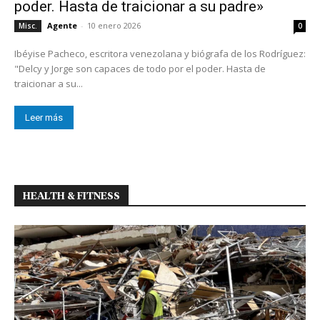
poder. Hasta de traicionar a su padre»
Agente
-
10 enero 2026
Misc.
0
Ibéyise Pacheco, escritora venezolana y biógrafa de los Rodríguez:
"Delcy y Jorge son capaces de todo por el poder. Hasta de
traicionar a su...
Leer más
HEALTH & FITNESS