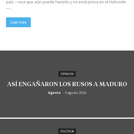
país —esa que aún puede hacerlo y no está presa en el Helicoide
—...
Leer más
OPINION
ASÍ ENGAÑARON LOS RUSOS A MADURO
Agente
-
5 agosto 2026
POLÍTICA