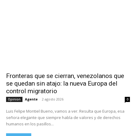
Fronteras que se cierran, venezolanos que
se quedan sin atajo: la nueva Europa del
control migratorio
Agente
-
2 agosto 2026
Opinion
0
Luis Felipe Montiel Bueno, vamos a ver. Resulta que Europa, esa
señora elegante que siempre habla de valores y de derechos
humanos en los pasillos...