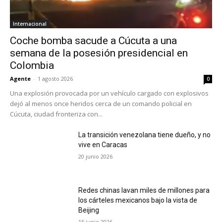
Internacional
Coche bomba sacude a Cúcuta a una
semana de la posesión presidencial en
Colombia
Agente
-
1 agosto 2026
0
Una explosión provocada por un vehículo cargado con explosivos
dejó al menos once heridos cerca de un comando policial en
Cúcuta, ciudad fronteriza con...
La transición venezolana tiene dueño, y no
vive en Caracas
20 junio 2026
Redes chinas lavan miles de millones para
los cárteles mexicanos bajo la vista de
Beijing
15 junio 2026