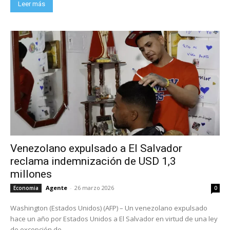
Leer más
Venezolano expulsado a El Salvador
reclama indemnización de USD 1,3
millones
Agente
-
26 marzo 2026
Economia
0
Washington (Estados Unidos) (AFP) – Un venezolano expulsado
hace un año por Estados Unidos a El Salvador en virtud de una ley
de excepción de...