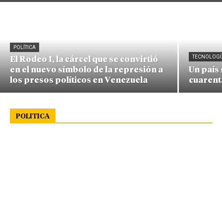
POLÍTICA
TECNOLOGÍ
El Rodeo I, la cárcel que se convirtió
en el nuevo símbolo de la represión a
Un país
los presos políticos en Venezuela
cuarent
POLITICA