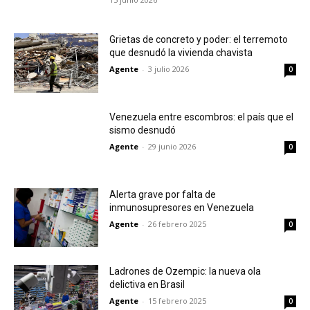
Grietas de concreto y poder: el terremoto
que desnudó la vivienda chavista
Agente
-
3 julio 2026
0
Venezuela entre escombros: el país que el
sismo desnudó
Agente
-
29 junio 2026
0
Alerta grave por falta de
inmunosupresores en Venezuela
Agente
-
26 febrero 2025
0
Ladrones de Ozempic: la nueva ola
delictiva en Brasil
Agente
-
15 febrero 2025
0