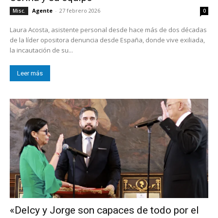
Agente
-
27 febrero 2026
Misc.
0
Laura Acosta, asistente personal desde hace más de dos décadas
de la líder opositora denuncia desde España, donde vive exiliada,
la incautación de su...
Leer más
«Delcy y Jorge son capaces de todo por el