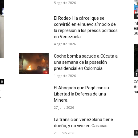
5 agosto 2026
O
El Rodeo I, la cárcel que se
In
convirtió en el nuevo símbolo de
eu
la represión a los presos políticos
Su
en Venezuela
4 agosto 2026
Coche bomba sacude a Cúcuta a
una semana de la posesión
presidencial en Colombia
T
1 agosto 2026
Có
0
Am
El Abogado que Pagó con su
e
na
Libertad la Defensa de una
o
Minera
27 julio 2026
La transición venezolana tiene
dueño, y no vive en Caracas
20 junio 2026
S