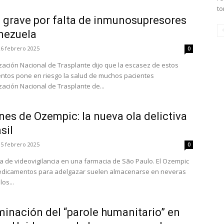
to
a grave por falta de inmunosupresores
nezuela
26 febrero 2025
0
zación Nacional de Trasplante dijo que la escasez de estos
tos pone en riesgo la salud de muchos pacientes
zación Nacional de Trasplante de...
es de Ozempic: la nueva ola delictiva
sil
15 febrero 2025
0
a de videovigilancia en una farmacia de São Paulo. El Ozempic
edicamentos para adelgazar suelen almacenarse en neveras
os...
minación del “parole humanitario” en