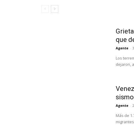
Grieta
que d
Agente
-
3
Los terre
dejaron, 
Venezu
sismo
Agente
-
Más de 1.
migrantes 