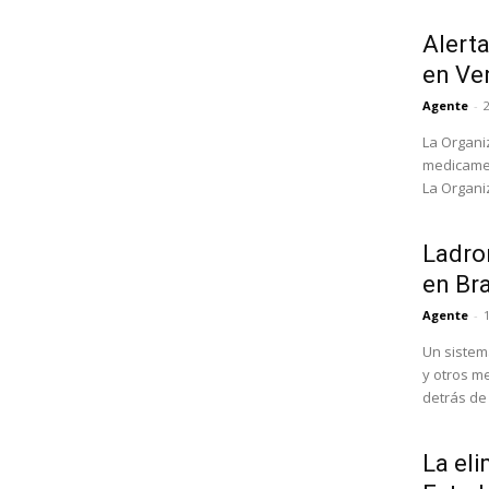
Alert
en Ve
Agente
-
La Organi
medicamen
La Organi
Ladron
en Bra
Agente
-
Un sistem
y otros m
detrás de l
La eli