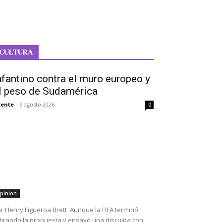
CULTURA
nfantino contra el muro europeo y
l peso de Sudamérica
ente
-
6 agosto 2026
0
pinion
r Henry Figueroa Brett Aunque la FIFA terminó
tirando la propuesta y ensayó una disculpa con