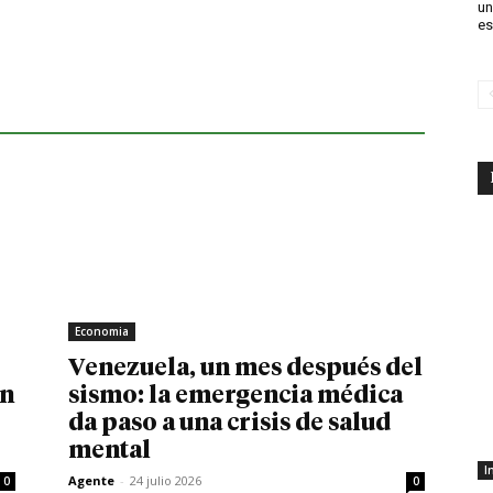
un
es
Economia
Venezuela, un mes después del
in
sismo: la emergencia médica
da paso a una crisis de salud
mental
I
Agente
-
24 julio 2026
0
0