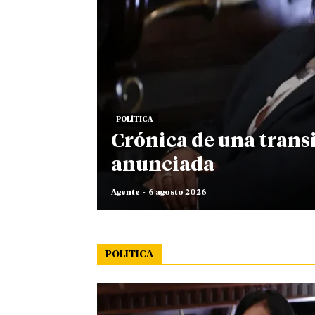
POLÍTICA
Crónica de una trans
anunciada
Agente
-
6 agosto 2026
POLITICA