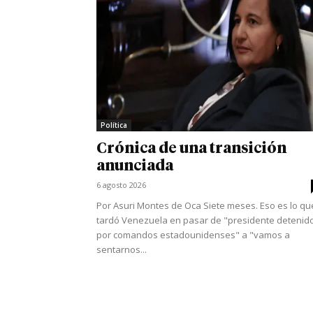
Política
Crónica de una transición
anunciada
6 agosto 2026
Por Asuri Montes de Oca Siete meses. Eso es lo qu
tardó Venezuela en pasar de "presidente detenid
por comandos estadounidenses" a "vamos a
sentarnos...