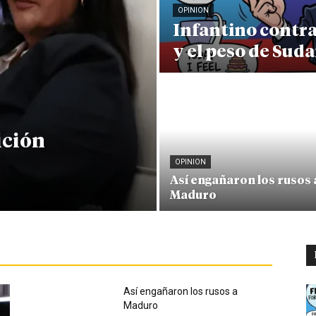
OPINION
Infantino contr
y el peso de Sud
ición
OPINION
Así engañaron los rusos 
Maduro
Así engañaron los rusos a
Maduro