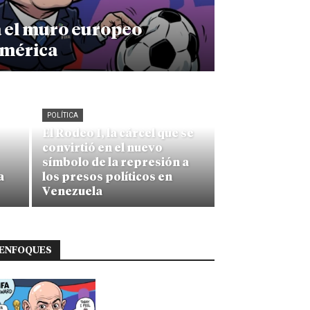
a el muro europeo
américa
POLÍTICA
El Rodeo I, la cárcel que se
convirtió en el nuevo
símbolo de la represión a
a
los presos políticos en
Venezuela
ENFOQUES