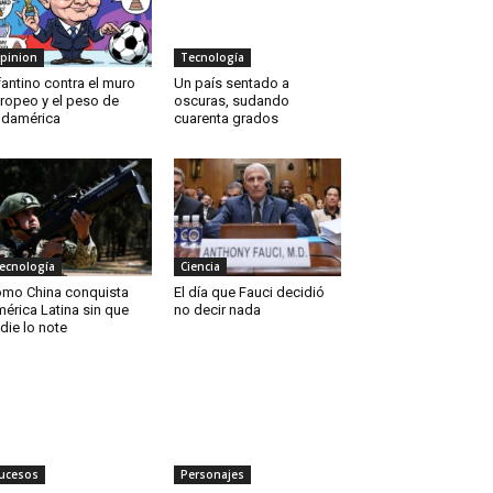
pinion
Tecnología
fantino contra el muro
Un país sentado a
ropeo y el peso de
oscuras, sudando
damérica
cuarenta grados
ecnología
Ciencia
mo China conquista
El día que Fauci decidió
érica Latina sin que
no decir nada
die lo note
ucesos
Personajes