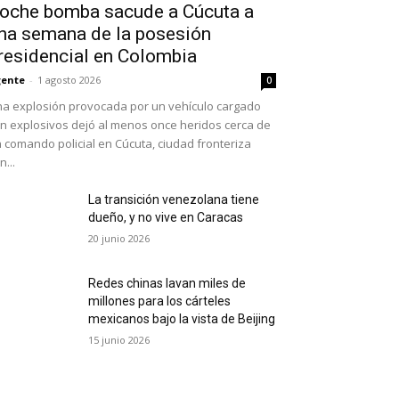
oche bomba sacude a Cúcuta a
na semana de la posesión
residencial en Colombia
ente
-
1 agosto 2026
0
a explosión provocada por un vehículo cargado
n explosivos dejó al menos once heridos cerca de
 comando policial en Cúcuta, ciudad fronteriza
n...
La transición venezolana tiene
dueño, y no vive en Caracas
20 junio 2026
Redes chinas lavan miles de
millones para los cárteles
mexicanos bajo la vista de Beijing
15 junio 2026