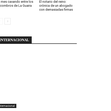
 mes cavando entre los
El notario del reino:
combros de La Guaira
crónica de un abogado
con demasiadas firmas
INTERNACIONAL
nternacional