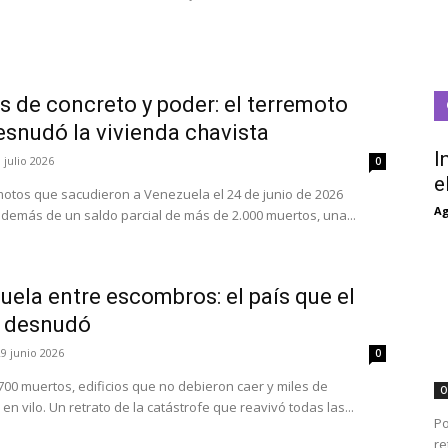
s de concreto y poder: el terremoto
esnudó la vivienda chavista
I
 julio 2026
0
e
motos que sacudieron a Venezuela el 24 de junio de 2026
Ag
además de un saldo parcial de más de 2.000 muertos, una...
ela entre escombros: el país que el
 desnudó
29 junio 2026
0
700 muertos, edificios que no debieron caer y miles de
O
en vilo. Un retrato de la catástrofe que reavivó todas las...
Po
re