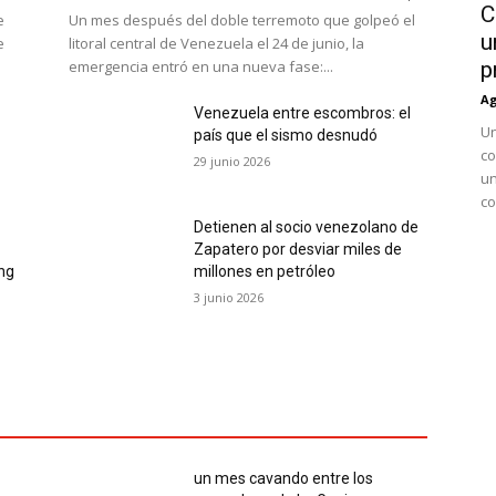
C
e
Un mes después del doble terremoto que golpeó el
u
e
litoral central de Venezuela el 24 de junio, la
emergencia entró en una nueva fase:...
p
Ag
Venezuela entre escombros: el
Un
país que el sismo desnudó
co
29 junio 2026
un
co
Detienen al socio venezolano de
Zapatero por desviar miles de
ing
millones en petróleo
3 junio 2026
un mes cavando entre los