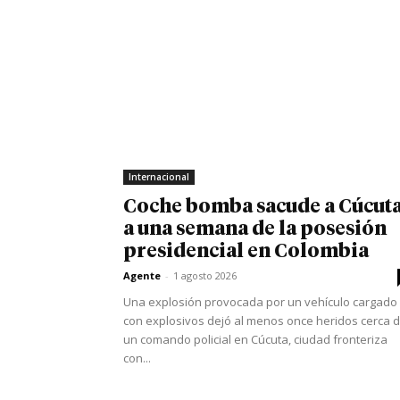
Internacional
Coche bomba sacude a Cúcut
a una semana de la posesión
presidencial en Colombia
Agente
-
1 agosto 2026
Una explosión provocada por un vehículo cargado
con explosivos dejó al menos once heridos cerca 
un comando policial en Cúcuta, ciudad fronteriza
con...