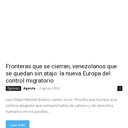
Fronteras que se cierran, venezolanos que
se quedan sin atajo: la nueva Europa del
control migratorio
Agente
-
2 agosto 2026
Opinion
0
Luis Felipe Montiel Bueno, vamos a ver. Resulta que Europa, esa
señora elegante que siempre habla de valores y de derechos
humanos en los pasillos...
Leer más