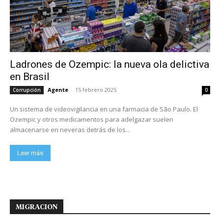
Ladrones de Ozempic: la nueva ola delictiva
en Brasil
Agente
-
15 febrero 2025
Corrupción
0
Un sistema de videovigilancia en una farmacia de São Paulo. El
Ozempic y otros medicamentos para adelgazar suelen
almacenarse en neveras detrás de los...
Leer más
MIGRACION