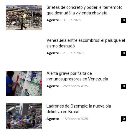
Grietas de concreto y poder: el terremoto
que desnudó la vivienda chavista
Agente
-
3 julio 2026
0
Venezuela entre escombros: el país que el
sismo desnudó
Agente
-
29 junio 2026
0
Alerta grave por falta de
inmunosupresores en Venezuela
Agente
-
26 febrero 2025
0
Ladrones de Ozempic: la nueva ola
delictiva en Brasil
Agente
-
15 febrero 2025
0