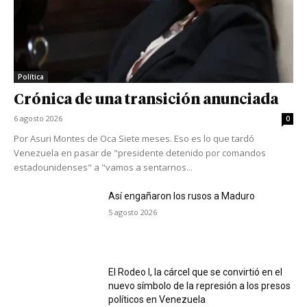
Política
Crónica de una transición anunciada
6 agosto 2026
0
Por Asuri Montes de Oca Siete meses. Eso es lo que tardó
Venezuela en pasar de "presidente detenido por comandos
estadounidenses" a "vamos a sentarnos...
Así engañaron los rusos a Maduro
5 agosto 2026
El Rodeo I, la cárcel que se convirtió en el
nuevo símbolo de la represión a los presos
políticos en Venezuela