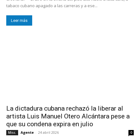
tabaco cubano apagado a las carreras y a ese...
Leer más
La dictadura cubana rechazó la liberar al
artista Luis Manuel Otero Alcántara pese a
que su condena expira en julio
Agente
-
24 abril 2026
Misc.
0