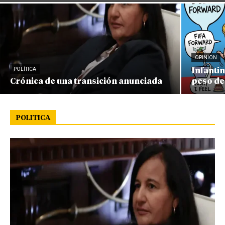
OPINION
POLÍTICA
Infanti
Crónica de una transición anunciada
peso de
POLITICA