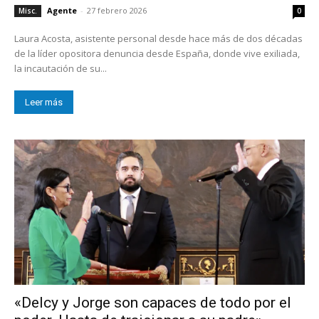
Agente
-
27 febrero 2026
Misc.
0
Laura Acosta, asistente personal desde hace más de dos décadas
de la líder opositora denuncia desde España, donde vive exiliada,
la incautación de su...
Leer más
«Delcy y Jorge son capaces de todo por el