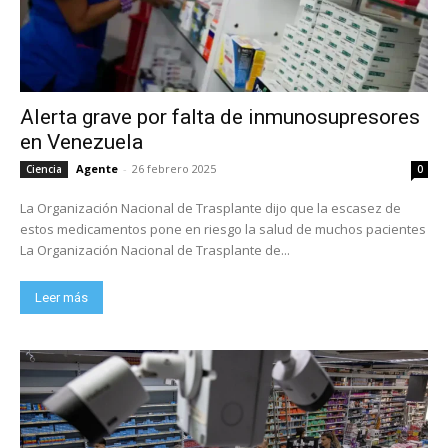
Alerta grave por falta de inmunosupresores
en Venezuela
Agente
-
26 febrero 2025
Ciencia
0
La Organización Nacional de Trasplante dijo que la escasez de
estos medicamentos pone en riesgo la salud de muchos pacientes
La Organización Nacional de Trasplante de...
Leer más