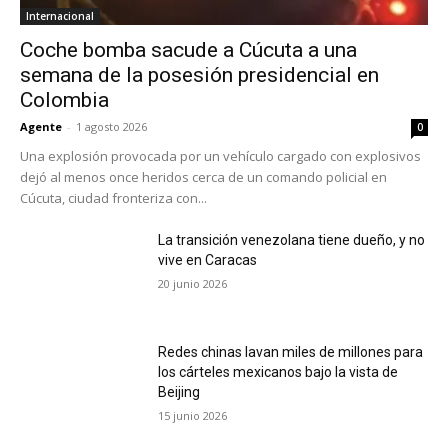
Internacional
Coche bomba sacude a Cúcuta a una
semana de la posesión presidencial en
Colombia
Agente
-
1 agosto 2026
0
Una explosión provocada por un vehículo cargado con explosivos
dejó al menos once heridos cerca de un comando policial en
Cúcuta, ciudad fronteriza con...
La transición venezolana tiene dueño, y no
vive en Caracas
20 junio 2026
Redes chinas lavan miles de millones para
los cárteles mexicanos bajo la vista de
Beijing
15 junio 2026