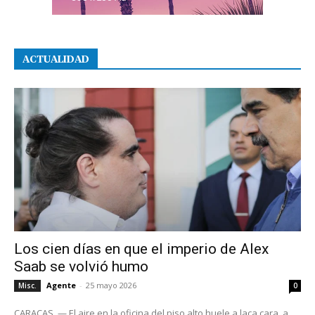
ACTUALIDAD
Los cien días en que el imperio de Alex
Saab se volvió humo
Agente
-
25 mayo 2026
Misc.
0
CARACAS. — El aire en la oficina del piso alto huele a laca cara, a