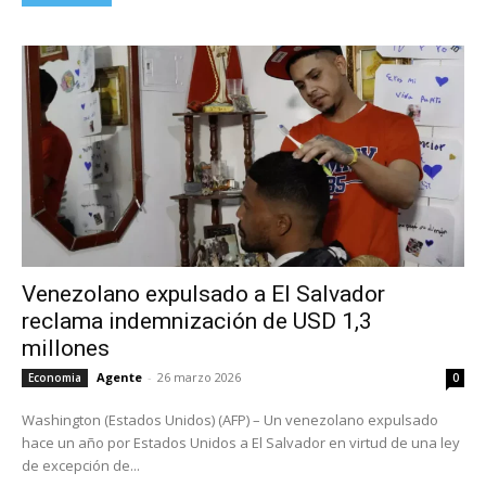
Venezolano expulsado a El Salvador
reclama indemnización de USD 1,3
millones
Agente
-
26 marzo 2026
Economia
0
Washington (Estados Unidos) (AFP) – Un venezolano expulsado
hace un año por Estados Unidos a El Salvador en virtud de una ley
de excepción de...