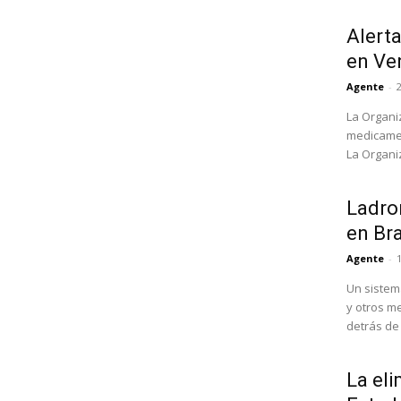
Alert
en Ve
Agente
-
La Organi
medicamen
La Organi
Ladron
en Bra
Agente
-
Un sistem
y otros m
detrás de l
La eli