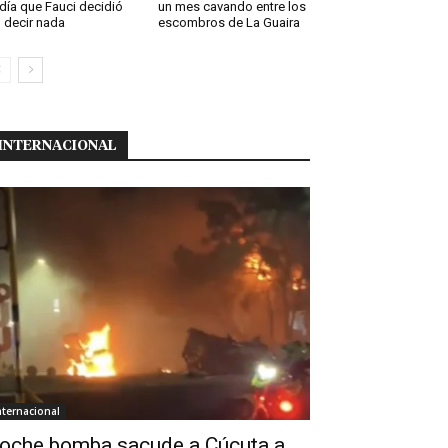
 día que Fauci decidió
un mes cavando entre los
 decir nada
escombros de La Guaira
INTERNACIONAL
nternacional
oche bomba sacude a Cúcuta a