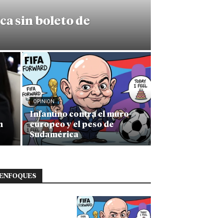
ca sin boleto de
OPINION
Infantino contra el muro
n
europeo y el peso de
Sudamérica
ENFOQUES