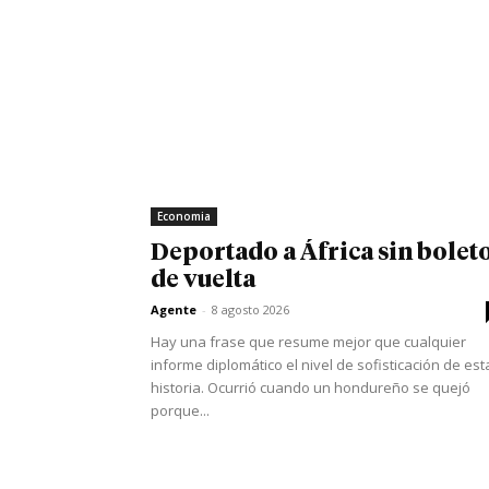
Economia
Deportado a África sin bolet
de vuelta
Agente
-
8 agosto 2026
Hay una frase que resume mejor que cualquier
informe diplomático el nivel de sofisticación de est
historia. Ocurrió cuando un hondureño se quejó
porque...