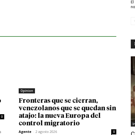
El
no
Opinion
o
Fronteras que se cierran,
venezolanos que se quedan sin
atajo: la nueva Europa del
0
control migratorio
I
a
Agente
-
2 agosto 2026
0
C