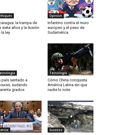
nfoques
Opinion
caragua: la trampa de
Infantino contra el muro
s siete años y la ilusión
europeo y el peso de
 la ley
Sudamérica
ecnología
Tecnología
 país sentado a
Cómo China conquista
curas, sudando
América Latina sin que
arenta grados
nadie lo note
iencia
Sucesos