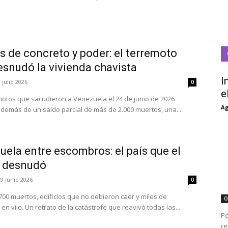
s de concreto y poder: el terremoto
esnudó la vivienda chavista
I
 julio 2026
0
e
motos que sacudieron a Venezuela el 24 de junio de 2026
Ag
además de un saldo parcial de más de 2.000 muertos, una...
ela entre escombros: el país que el
 desnudó
29 junio 2026
0
700 muertos, edificios que no debieron caer y miles de
O
en vilo. Un retrato de la catástrofe que reavivó todas las...
Po
re