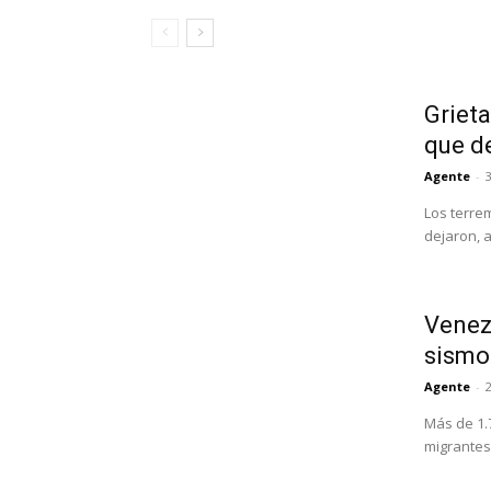
Grieta
que d
Agente
-
3
Los terre
dejaron, 
Venezu
sismo
Agente
-
Más de 1.
migrantes 