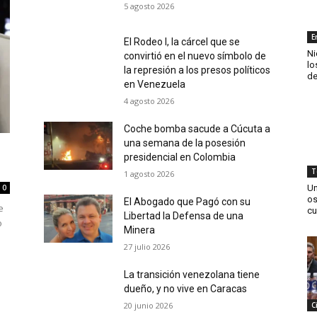
5 agosto 2026
E
El Rodeo I, la cárcel que se
Ni
convirtió en el nuevo símbolo de
lo
la represión a los presos políticos
de
en Venezuela
4 agosto 2026
Coche bomba sacude a Cúcuta a
una semana de la posesión
presidencial en Colombia
T
1 agosto 2026
Un
0
os
El Abogado que Pagó con su
e
cu
Libertad la Defensa de una
o
Minera
27 julio 2026
La transición venezolana tiene
dueño, y no vive en Caracas
20 junio 2026
C