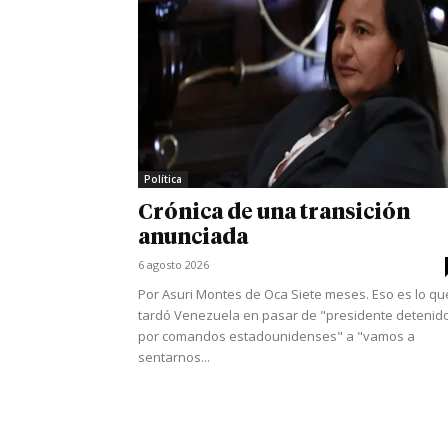
Política
Crónica de una transición
anunciada
6 agosto 2026
Por Asuri Montes de Oca Siete meses. Eso es lo qu
tardó Venezuela en pasar de "presidente detenid
por comandos estadounidenses" a "vamos a
sentarnos...