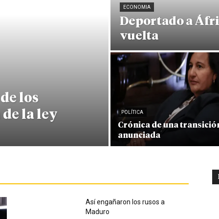
ECONOMIA
Deportado a Áfri
vuelta
de los
 de la ley
POLÍTICA
Crónica de una transició
anunciada
Así engañaron los rusos a
Maduro