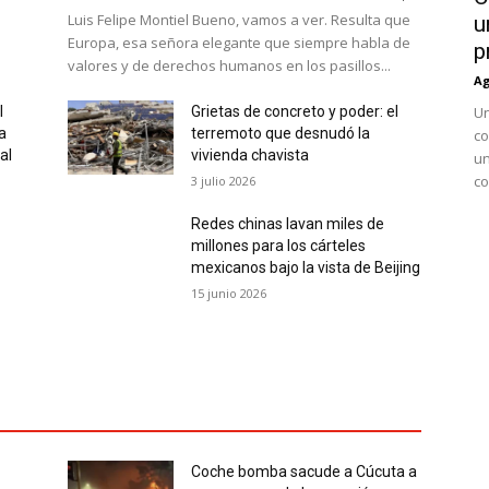
Luis Felipe Montiel Bueno, vamos a ver. Resulta que
u
Europa, esa señora elegante que siempre habla de
p
valores y de derechos humanos en los pasillos...
Ag
l
Grietas de concreto y poder: el
Un
a
terremoto que desnudó la
co
al
vivienda chavista
un
co
3 julio 2026
Redes chinas lavan miles de
millones para los cárteles
mexicanos bajo la vista de Beijing
15 junio 2026
Coche bomba sacude a Cúcuta a