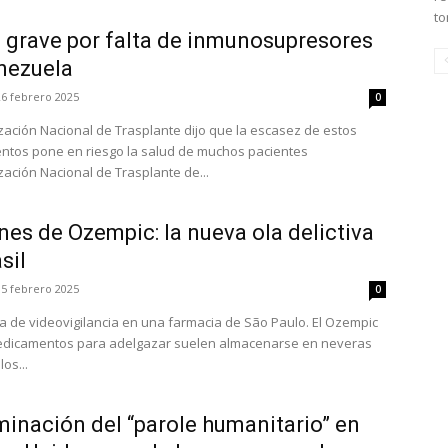
to
a grave por falta de inmunosupresores
nezuela
26 febrero 2025
0
zación Nacional de Trasplante dijo que la escasez de estos
tos pone en riesgo la salud de muchos pacientes
zación Nacional de Trasplante de...
es de Ozempic: la nueva ola delictiva
sil
15 febrero 2025
0
a de videovigilancia en una farmacia de São Paulo. El Ozempic
edicamentos para adelgazar suelen almacenarse en neveras
os...
minación del “parole humanitario” en