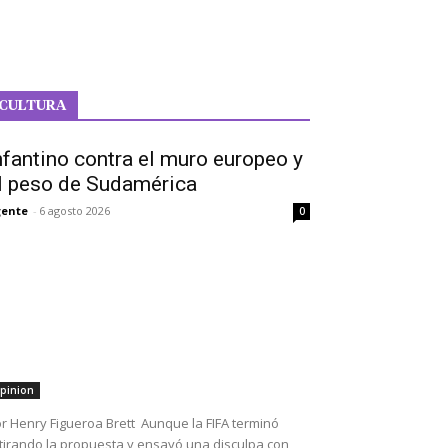
CULTURA
nfantino contra el muro europeo y
l peso de Sudamérica
ente
-
6 agosto 2026
0
pinion
r Henry Figueroa Brett Aunque la FIFA terminó
tirando la propuesta y ensayó una disculpa con