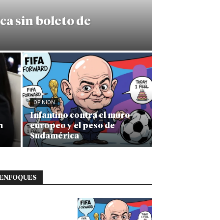
ca sin boleto de
OPINION
Infantino contra el muro
n
europeo y el peso de
Sudamérica
ENFOQUES