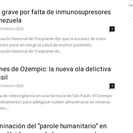
to
a grave por falta de inmunosupresores
nezuela
26 febrero 2025
0
zación Nacional de Trasplante dijo que la escasez de estos
tos pone en riesgo la salud de muchos pacientes
zación Nacional de Trasplante de...
es de Ozempic: la nueva ola delictiva
sil
15 febrero 2025
0
a de videovigilancia en una farmacia de São Paulo. El Ozempic
edicamentos para adelgazar suelen almacenarse en neveras
os...
minación del “parole humanitario” en