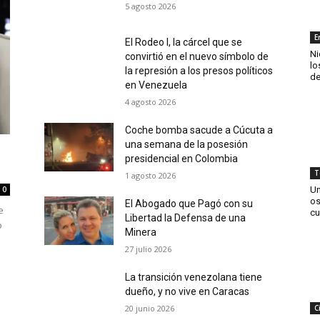
5 agosto 2026
E
El Rodeo I, la cárcel que se
Ni
convirtió en el nuevo símbolo de
lo
la represión a los presos políticos
de
en Venezuela
4 agosto 2026
Coche bomba sacude a Cúcuta a
una semana de la posesión
presidencial en Colombia
T
1 agosto 2026
Un
0
os
El Abogado que Pagó con su
e
cu
Libertad la Defensa de una
o
Minera
27 julio 2026
La transición venezolana tiene
dueño, y no vive en Caracas
20 junio 2026
C