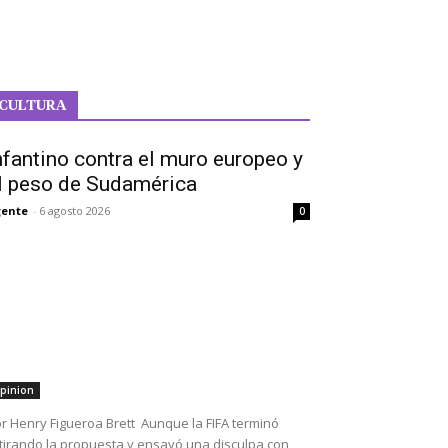
CULTURA
nfantino contra el muro europeo y
l peso de Sudamérica
ente
-
6 agosto 2026
0
pinion
r Henry Figueroa Brett Aunque la FIFA terminó
tirando la propuesta y ensayó una disculpa con