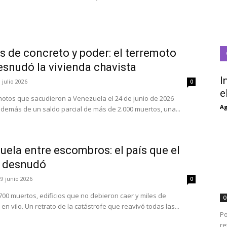
s de concreto y poder: el terremoto
esnudó la vivienda chavista
I
 julio 2026
0
e
motos que sacudieron a Venezuela el 24 de junio de 2026
Ag
además de un saldo parcial de más de 2.000 muertos, una...
ela entre escombros: el país que el
 desnudó
29 junio 2026
0
700 muertos, edificios que no debieron caer y miles de
O
en vilo. Un retrato de la catástrofe que reavivó todas las...
Po
re