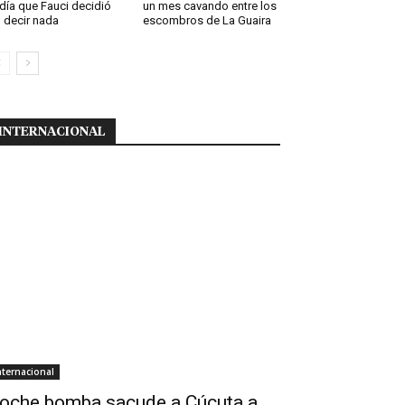
 día que Fauci decidió
un mes cavando entre los
 decir nada
escombros de La Guaira
INTERNACIONAL
nternacional
oche bomba sacude a Cúcuta a