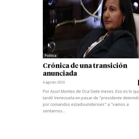
Política
Crónica de una transición
anunciada
6 agosto 2026
Por Asuri Montes de Oca Siete meses. Eso es lo qu
tardó Venezuela en pasar de "presidente detenid
por comandos estadounidenses" a "vamos a
sentarnos...