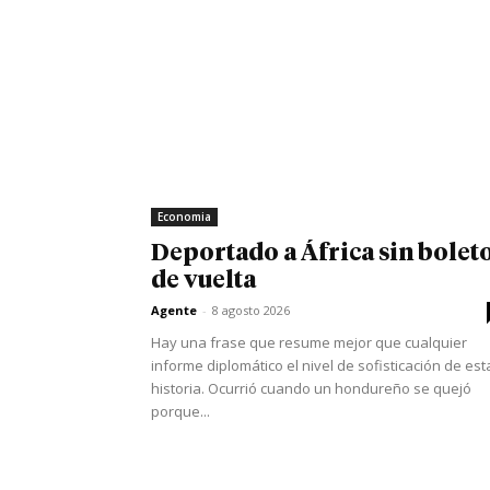
Economia
Deportado a África sin bolet
de vuelta
Agente
-
8 agosto 2026
Hay una frase que resume mejor que cualquier
informe diplomático el nivel de sofisticación de est
historia. Ocurrió cuando un hondureño se quejó
porque...