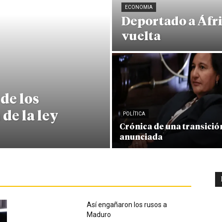
ECONOMIA
Deportado a Áfri
vuelta
de los
 de la ley
POLÍTICA
Crónica de una transició
anunciada
Así engañaron los rusos a
Maduro