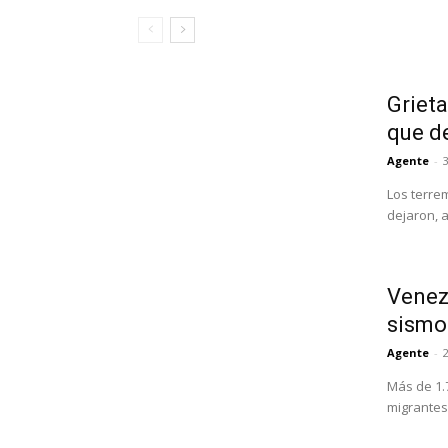
Grieta
que d
Agente
-
3
Los terre
dejaron, 
Venezu
sismo
Agente
-
Más de 1.
migrantes 