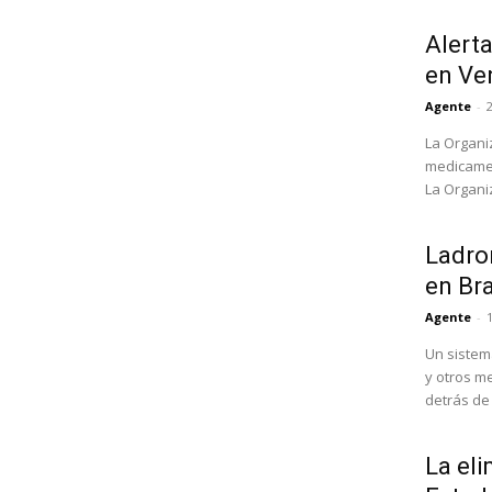
Alert
en Ve
Agente
-
La Organi
medicamen
La Organi
Ladron
en Bra
Agente
-
Un sistem
y otros m
detrás de l
La eli