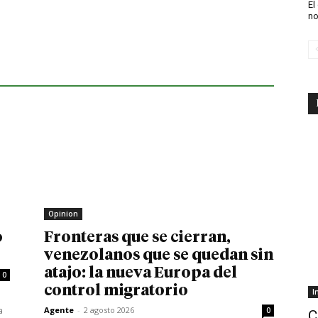
El
no
Opinion
o
Fronteras que se cierran,
venezolanos que se quedan sin
atajo: la nueva Europa del
0
control migratorio
I
a
Agente
-
2 agosto 2026
0
C