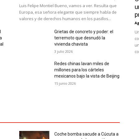
Luis Felipe Montiel Bueno, vamos a ver. Resulta que
u
Europa, esa señora elegante que siempre habla de
p
valores y de derechos humanos en los pasillos...
Ag
l
Grietas de concreto y poder: el
Un
a
terremoto que desnudó la
co
al
vivienda chavista
un
co
3 julio 2026
Redes chinas lavan miles de
millones para los cárteles
mexicanos bajo la vista de Beijing
15 junio 2026
Coche bomba sacude a Cúcuta a