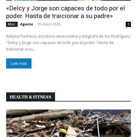
«Delcy y Jorge son capaces de todo por el
poder. Hasta de traicionar a su padre»
Agente
-
10 enero 2026
Misc.
0
Ibéyise Pacheco, escritora venezolana y biógrafa de los Rodríguez:
"Delcy y Jorge son capaces de todo por el poder. Hasta de
traicionar a su...
Leer más
HEALTH & FITNESS