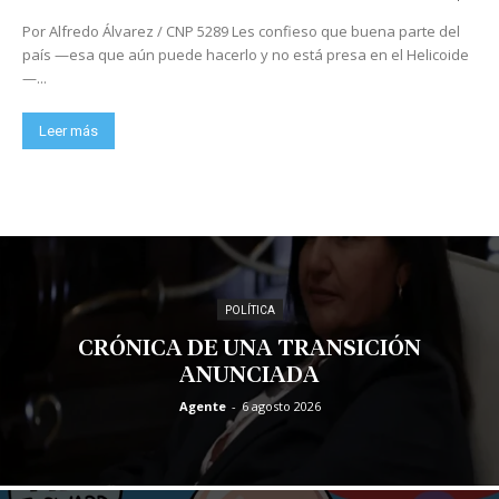
Por Alfredo Álvarez / CNP 5289 Les confieso que buena parte del
país —esa que aún puede hacerlo y no está presa en el Helicoide
—...
Leer más
POLÍTICA
CRÓNICA DE UNA TRANSICIÓN
ANUNCIADA
Agente
-
6 agosto 2026