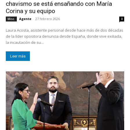
chavismo se está ensañando con María
Corina y su equipo
Agente
-
27 febrero 2026
Misc.
0
Laura Acosta, asistente personal desde hace más de dos décadas
de la líder opositora denuncia desde España, donde vive exiliada,
la incautación de su...
Leer más