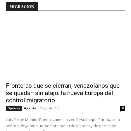
MIGRACION
Fronteras que se cierran, venezolanos que
se quedan sin atajo: la nueva Europa del
control migratorio
Agente
-
2 agosto 2026
Opinion
0
Luis Felipe Montiel Bueno, vamos a ver. Resulta que Europa, esa
señora elegante que siempre habla de valores y de derechos