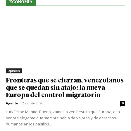
ECONOMIA
Opinion
Fronteras que se cierran, venezolanos
que se quedan sin atajo: la nueva
Europa del control migratorio
Agente
-
2 agosto 2026
0
Luis Felipe Montiel Bueno, vamos a ver. Resulta que Europa, esa
señora elegante que siempre habla de valores y de derechos
humanos en los pasillos...