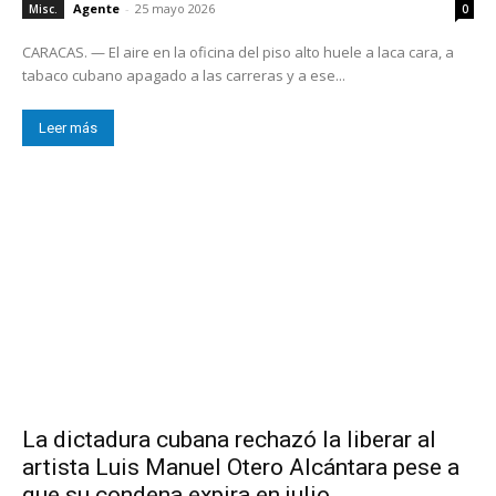
Agente
-
25 mayo 2026
Misc.
0
CARACAS. — El aire en la oficina del piso alto huele a laca cara, a
tabaco cubano apagado a las carreras y a ese...
Leer más
La dictadura cubana rechazó la liberar al
artista Luis Manuel Otero Alcántara pese a
que su condena expira en julio