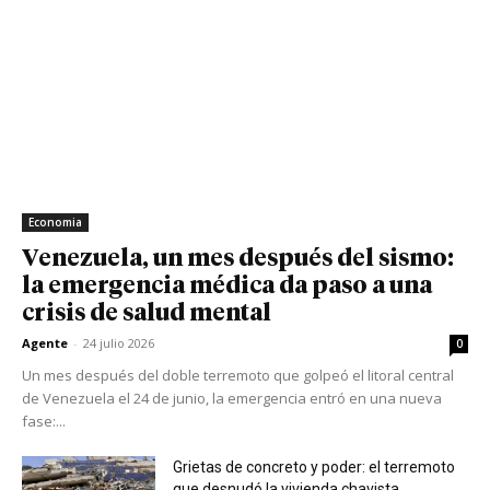
Economia
Venezuela, un mes después del sismo:
la emergencia médica da paso a una
crisis de salud mental
Agente
-
24 julio 2026
0
Un mes después del doble terremoto que golpeó el litoral central
de Venezuela el 24 de junio, la emergencia entró en una nueva
fase:...
Grietas de concreto y poder: el terremoto
que desnudó la vivienda chavista