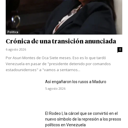
Política
Crónica de una transición anunciada
6 agosto 2026
0
Por Asuri Montes de Oca Siete meses. Eso es lo que tardó
Venezuela en pasar de "presidente detenido por comandos
estadounidenses" a "vamos a sentarnos...
Así engañaron los rusos a Maduro
5 agosto 2026
El Rodeo I, la cárcel que se convirtió en el
nuevo símbolo de la represión a los presos
políticos en Venezuela