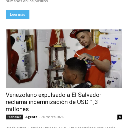
humanos en los pasillos...
Leer más
Venezolano expulsado a El Salvador
reclama indemnización de USD 1,3
millones
Agente
-
26 marzo 2026
Economia
0
Washington (Estados Unidos) (AFP) – Un venezolano expulsado