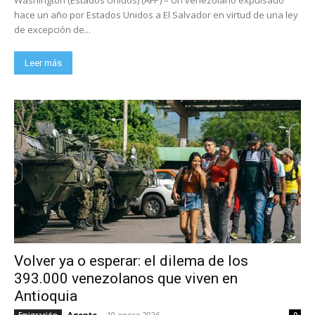
hace un año por Estados Unidos a El Salvador en virtud de una ley
de excepción de...
Leer más
Volver ya o esperar: el dilema de los
393.000 venezolanos que viven en
Antioquia
Agente
-
10 enero 2026
Emigración
0