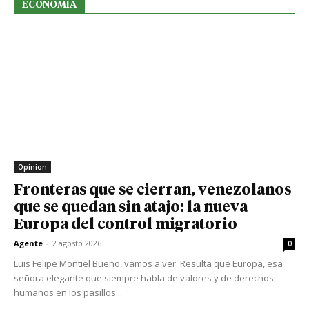
ECONOMIA
Opinion
Fronteras que se cierran, venezolanos
que se quedan sin atajo: la nueva
Europa del control migratorio
Agente
-
2 agosto 2026
0
Luis Felipe Montiel Bueno, vamos a ver. Resulta que Europa, esa
señora elegante que siempre habla de valores y de derechos
humanos en los pasillos...