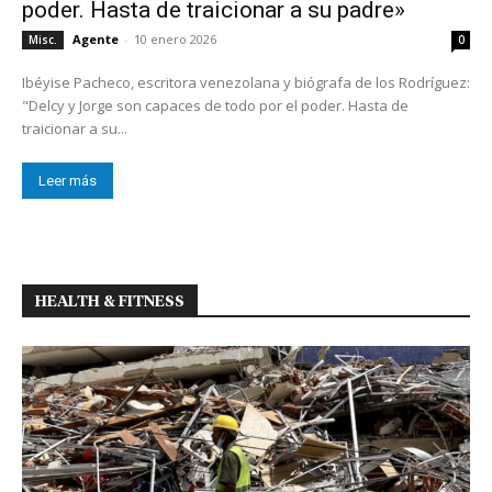
poder. Hasta de traicionar a su padre»
Agente
-
10 enero 2026
Misc.
0
Ibéyise Pacheco, escritora venezolana y biógrafa de los Rodríguez:
"Delcy y Jorge son capaces de todo por el poder. Hasta de
traicionar a su...
Leer más
HEALTH & FITNESS