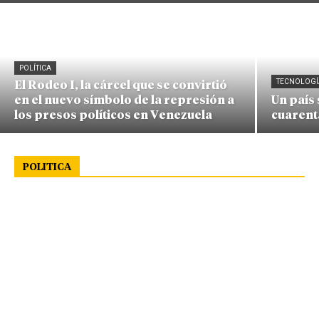
POLÍTICA
TECNOLOGÍ
El Rodeo I, la cárcel que se convirtió
en el nuevo símbolo de la represión a
Un país
los presos políticos en Venezuela
cuarent
POLITICA