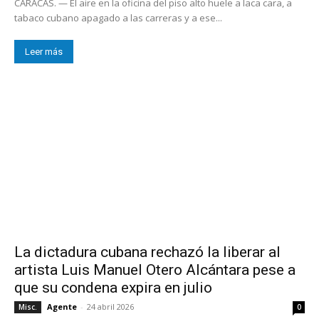
CARACAS. — El aire en la oficina del piso alto huele a laca cara, a
tabaco cubano apagado a las carreras y a ese...
Leer más
La dictadura cubana rechazó la liberar al
artista Luis Manuel Otero Alcántara pese a
que su condena expira en julio
Agente
-
24 abril 2026
Misc.
0