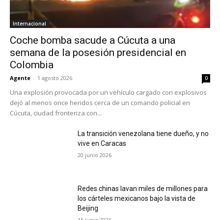
Internacional
Coche bomba sacude a Cúcuta a una
semana de la posesión presidencial en
Colombia
Agente
-
1 agosto 2026
0
Una explosión provocada por un vehículo cargado con explosivos
dejó al menos once heridos cerca de un comando policial en
Cúcuta, ciudad fronteriza con...
La transición venezolana tiene dueño, y no
vive en Caracas
20 junio 2026
Redes chinas lavan miles de millones para
los cárteles mexicanos bajo la vista de
Beijing
15 junio 2026