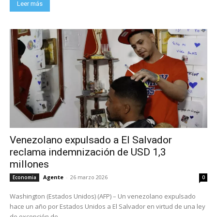
Leer más
Venezolano expulsado a El Salvador
reclama indemnización de USD 1,3
millones
Agente
-
26 marzo 2026
Economia
0
Washington (Estados Unidos) (AFP) – Un venezolano expulsado
hace un año por Estados Unidos a El Salvador en virtud de una ley
de excepción de...