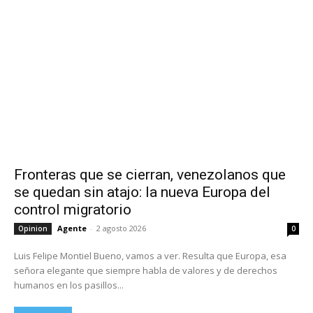
Fronteras que se cierran, venezolanos que
se quedan sin atajo: la nueva Europa del
control migratorio
Agente
-
2 agosto 2026
Opinion
0
Luis Felipe Montiel Bueno, vamos a ver. Resulta que Europa, esa
señora elegante que siempre habla de valores y de derechos
humanos en los pasillos...