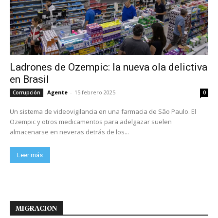
Ladrones de Ozempic: la nueva ola delictiva
en Brasil
Agente
-
15 febrero 2025
Corrupción
0
Un sistema de videovigilancia en una farmacia de São Paulo. El
Ozempic y otros medicamentos para adelgazar suelen
almacenarse en neveras detrás de los...
Leer más
MIGRACION