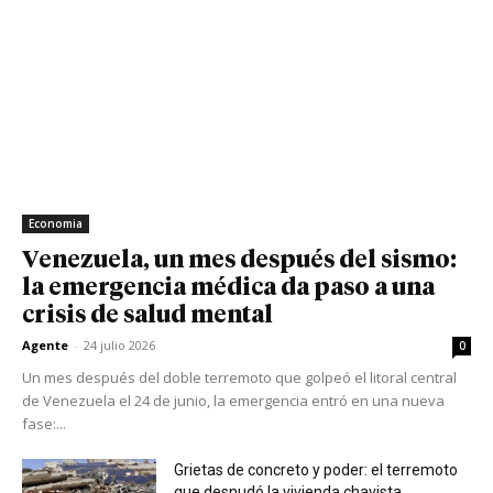
Economia
Venezuela, un mes después del sismo:
la emergencia médica da paso a una
crisis de salud mental
Agente
-
24 julio 2026
0
Un mes después del doble terremoto que golpeó el litoral central
de Venezuela el 24 de junio, la emergencia entró en una nueva
fase:...
Grietas de concreto y poder: el terremoto
que desnudó la vivienda chavista