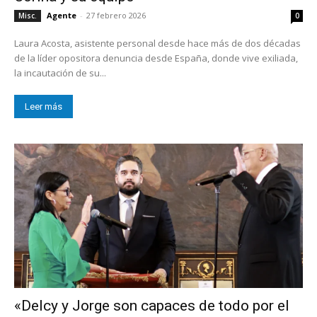
Agente
-
27 febrero 2026
Misc.
0
Laura Acosta, asistente personal desde hace más de dos décadas
de la líder opositora denuncia desde España, donde vive exiliada,
la incautación de su...
Leer más
«Delcy y Jorge son capaces de todo por el