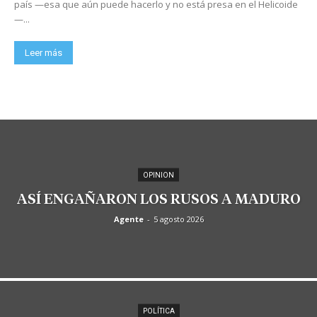
país —esa que aún puede hacerlo y no está presa en el Helicoide
—...
Leer más
OPINION
ASÍ ENGAÑARON LOS RUSOS A MADURO
Agente
-
5 agosto 2026
POLÍTICA