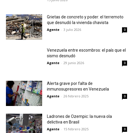
Grietas de concreto y poder: el terremoto
que desnudó la vivienda chavista
Agente
-
3 julio 2026
0
Venezuela entre escombros: el país que el
sismo desnudó
Agente
-
29 junio 2026
0
Alerta grave por falta de
inmunosupresores en Venezuela
Agente
-
26 febrero 2025
0
Ladrones de Ozempic: la nueva ola
delictiva en Brasil
Agente
-
15 febrero 2025
0