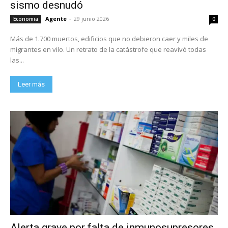
sismo desnudó
Agente
-
29 junio 2026
Economia
0
Más de 1.700 muertos, edificios que no debieron caer y miles de
migrantes en vilo. Un retrato de la catástrofe que reavivó todas
las...
Leer más
Alerta grave por falta de inmunosupresores