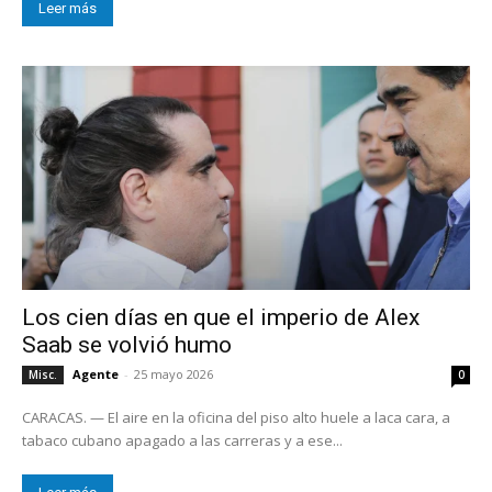
Leer más
Los cien días en que el imperio de Alex
Saab se volvió humo
Agente
-
25 mayo 2026
Misc.
0
CARACAS. — El aire en la oficina del piso alto huele a laca cara, a
tabaco cubano apagado a las carreras y a ese...