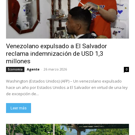
Venezolano expulsado a El Salvador
reclama indemnización de USD 1,3
millones
Agente
-
26 marzo 2026
Economia
0
Washington (Estados Unidos) (AFP) – Un venezolano expulsado
hace un año por Estados Unidos a El Salvador en virtud de una ley
de excepción de...
Leer más