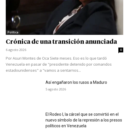
Política
Crónica de una transición anunciada
6 agosto 2026
0
Por Asuri Montes de Oca Siete meses. Eso es lo que tardó
Venezuela en pasar de "presidente detenido por comandos
estadounidenses" a "vamos a sentarnos...
Así engañaron los rusos a Maduro
5 agosto 2026
El Rodeo I, la cárcel que se convirtió en el
nuevo símbolo de la represión a los presos
políticos en Venezuela