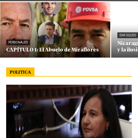
ENFOQUES
PERSONAJES
Nicaragu
CAPÍTULO 1: El Abuelo de Miraflores
y la ilus
POLITICA