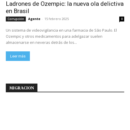
Ladrones de Ozempic: la nueva ola delictiva
en Brasil
Agente
-
15 febrero 2025
Corrupción
0
Un sistema de videovigilancia en una farmacia de São Paulo. El
Ozempic y otros medicamentos para adelgazar suelen
almacenarse en neveras detrás de los...
Leer más
MIGRACION