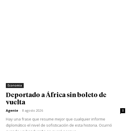
Economia
Deportado a África sin boleto de
vuelta
Agente
-
8 agosto 2026
0
Hay una frase que resume mejor que cualquier informe
diplomático el nivel de sofisticación de esta historia. Ocurrió