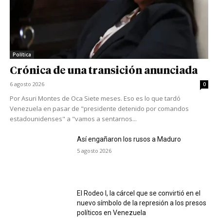
Política
Crónica de una transición anunciada
6 agosto 2026
0
Por Asuri Montes de Oca Siete meses. Eso es lo que tardó
Venezuela en pasar de "presidente detenido por comandos
estadounidenses" a "vamos a sentarnos...
Así engañaron los rusos a Maduro
5 agosto 2026
El Rodeo I, la cárcel que se convirtió en el
nuevo símbolo de la represión a los presos
políticos en Venezuela