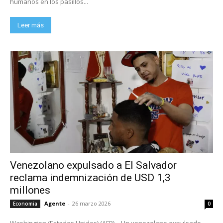
humanos en los pasillos...
Leer más
Venezolano expulsado a El Salvador
reclama indemnización de USD 1,3
millones
Agente
-
26 marzo 2026
Economia
0
Washington (Estados Unidos) (AFP) – Un venezolano expulsado