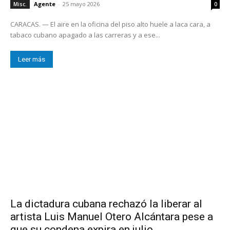
Agente
-
25 mayo 2026
Misc.
0
CARACAS. — El aire en la oficina del piso alto huele a laca cara, a
tabaco cubano apagado a las carreras y a ese...
Leer más
La dictadura cubana rechazó la liberar al
artista Luis Manuel Otero Alcántara pese a
que su condena expira en julio