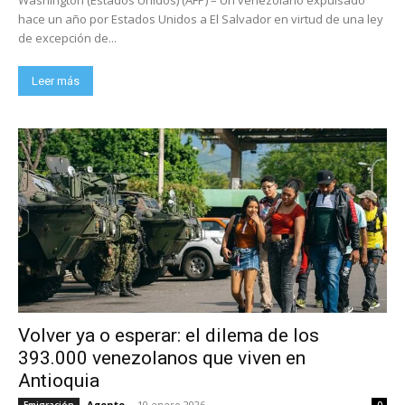
hace un año por Estados Unidos a El Salvador en virtud de una ley
de excepción de...
Leer más
Volver ya o esperar: el dilema de los
393.000 venezolanos que viven en
Antioquia
Agente
-
10 enero 2026
Emigración
0