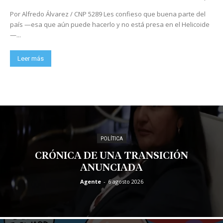
Por Alfredo Álvarez / CNP 5289 Les confieso que buena parte del
país —esa que aún puede hacerlo y no está presa en el Helicoide
—...
Leer más
POLÍTICA
CRÓNICA DE UNA TRANSICIÓN
ANUNCIADA
Agente
-
6 agosto 2026