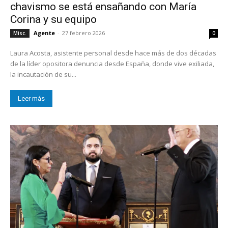
chavismo se está ensañando con María
Corina y su equipo
Agente
-
27 febrero 2026
Misc.
0
Laura Acosta, asistente personal desde hace más de dos décadas
de la líder opositora denuncia desde España, donde vive exiliada,
la incautación de su...
Leer más