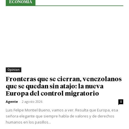
ECONOMIA
Opinion
Fronteras que se cierran, venezolanos
que se quedan sin atajo: la nueva
Europa del control migratorio
Agente
-
2 agosto 2026
0
Luis Felipe Montiel Bueno, vamos a ver. Resulta que Europa, esa
señora elegante que siempre habla de valores y de derechos
humanos en los pasillos...