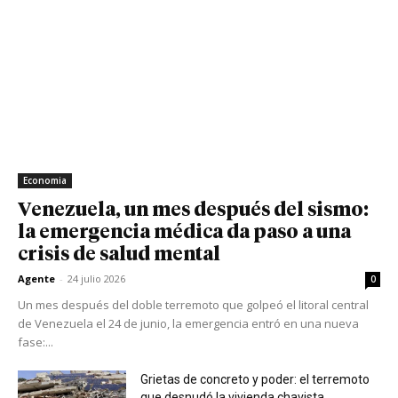
Economia
Venezuela, un mes después del sismo:
la emergencia médica da paso a una
crisis de salud mental
Agente
-
24 julio 2026
0
Un mes después del doble terremoto que golpeó el litoral central
de Venezuela el 24 de junio, la emergencia entró en una nueva
fase:...
Grietas de concreto y poder: el terremoto
que desnudó la vivienda chavista