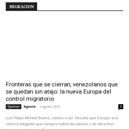
MIGRACION
Fronteras que se cierran, venezolanos que
se quedan sin atajo: la nueva Europa del
control migratorio
Agente
-
2 agosto 2026
Opinion
0
Luis Felipe Montiel Bueno, vamos a ver. Resulta que Europa, esa
señora elegante que siempre habla de valores y de derechos