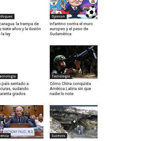
nfoques
Opinion
caragua: la trampa de
Infantino contra el muro
s siete años y la ilusión
europeo y el peso de
 la ley
Sudamérica
ecnología
Tecnología
 país sentado a
Cómo China conquista
curas, sudando
América Latina sin que
arenta grados
nadie lo note
iencia
Sucesos