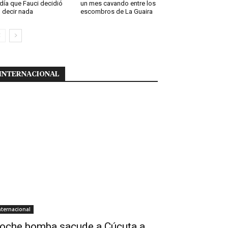
 día que Fauci decidió
un mes cavando entre los
 decir nada
escombros de La Guaira
INTERNACIONAL
nternacional
oche bomba sacude a Cúcuta a