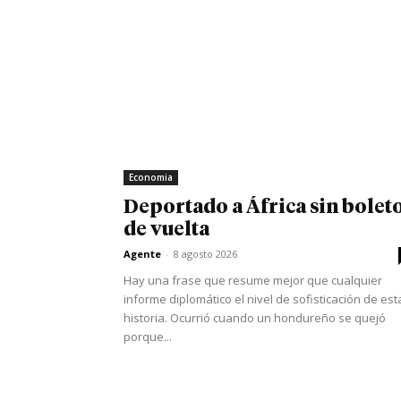
Economia
Deportado a África sin bolet
de vuelta
Agente
-
8 agosto 2026
Hay una frase que resume mejor que cualquier
informe diplomático el nivel de sofisticación de est
historia. Ocurrió cuando un hondureño se quejó
porque...