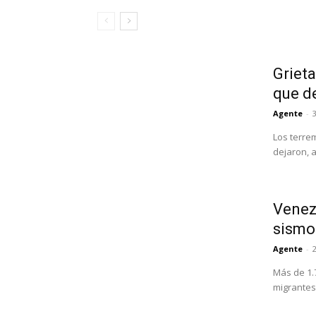
Grieta
que d
Agente
-
3
Los terre
dejaron, 
Venezu
sismo
Agente
-
Más de 1.
migrantes 