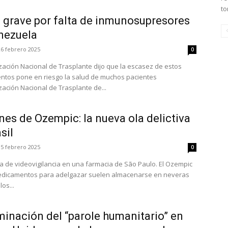
to
a grave por falta de inmunosupresores
nezuela
26 febrero 2025
0
zación Nacional de Trasplante dijo que la escasez de estos
tos pone en riesgo la salud de muchos pacientes
zación Nacional de Trasplante de...
es de Ozempic: la nueva ola delictiva
sil
15 febrero 2025
0
a de videovigilancia en una farmacia de São Paulo. El Ozempic
edicamentos para adelgazar suelen almacenarse en neveras
os...
minación del “parole humanitario” en