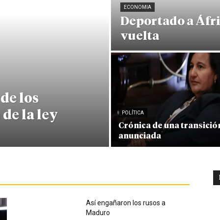
ECONOMIA
Deportado a Áfri
vuelta
de los
 de la ley
POLÍTICA
Crónica de una transició
anunciada
Así engañaron los rusos a
Maduro