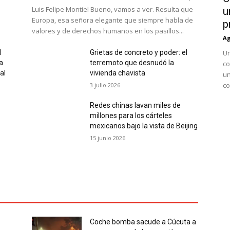
Luis Felipe Montiel Bueno, vamos a ver. Resulta que
u
Europa, esa señora elegante que siempre habla de
p
valores y de derechos humanos en los pasillos...
Ag
l
Grietas de concreto y poder: el
Un
a
terremoto que desnudó la
co
al
vivienda chavista
un
co
3 julio 2026
Redes chinas lavan miles de
millones para los cárteles
mexicanos bajo la vista de Beijing
15 junio 2026
Coche bomba sacude a Cúcuta a