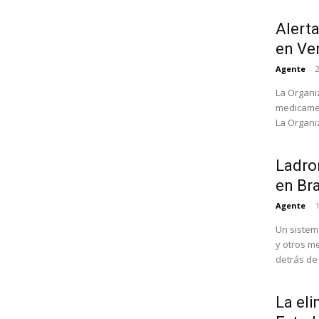
Alert
en Ve
Agente
-
La Organi
medicamen
La Organi
Ladron
en Bra
Agente
-
Un sistem
y otros m
detrás de l
La eli