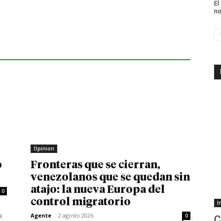
El
no
Opinion
o
Fronteras que se cierran,
venezolanos que se quedan sin
atajo: la nueva Europa del
0
control migratorio
I
a
Agente
-
2 agosto 2026
0
C