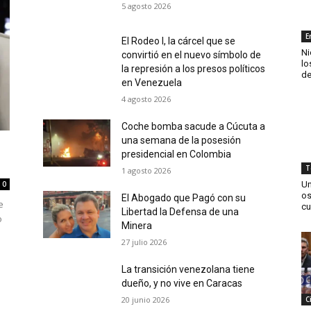
5 agosto 2026
E
El Rodeo I, la cárcel que se
Ni
convirtió en el nuevo símbolo de
lo
la represión a los presos políticos
de
en Venezuela
4 agosto 2026
Coche bomba sacude a Cúcuta a
una semana de la posesión
presidencial en Colombia
T
1 agosto 2026
Un
0
os
El Abogado que Pagó con su
e
cu
Libertad la Defensa de una
o
Minera
27 julio 2026
La transición venezolana tiene
dueño, y no vive en Caracas
20 junio 2026
C