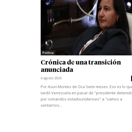
Política
Crónica de una transición
anunciada
6 agosto 2026
Por Asuri Montes de Oca Siete meses. Eso es lo qu
tardó Venezuela en pasar de "presidente detenid
por comandos estadounidenses" a "vamos a
sentarnos...