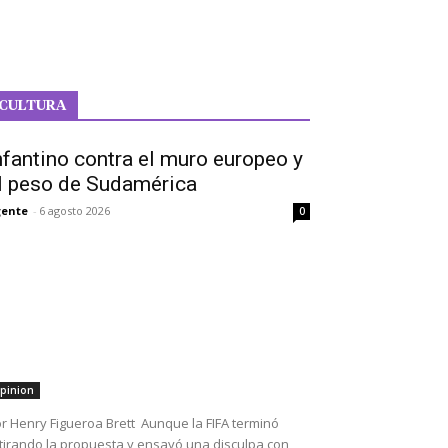
CULTURA
nfantino contra el muro europeo y
l peso de Sudamérica
ente
-
6 agosto 2026
0
pinion
r Henry Figueroa Brett Aunque la FIFA terminó
tirando la propuesta y ensayó una disculpa con