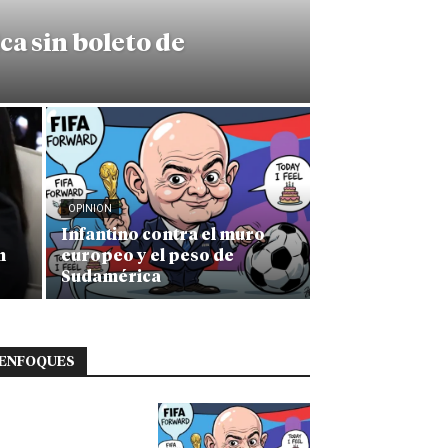
ca sin boleto de
OPINION
Infantino contra el muro
n
europeo y el peso de
Sudamérica
ENFOQUES