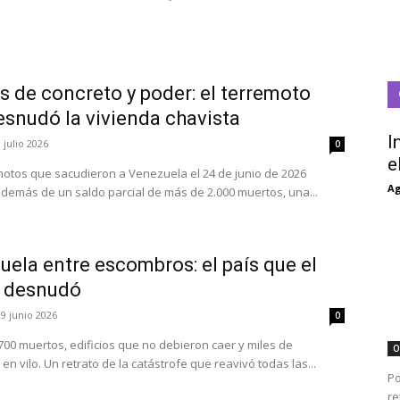
s de concreto y poder: el terremoto
esnudó la vivienda chavista
I
 julio 2026
0
e
motos que sacudieron a Venezuela el 24 de junio de 2026
Ag
además de un saldo parcial de más de 2.000 muertos, una...
ela entre escombros: el país que el
 desnudó
29 junio 2026
0
700 muertos, edificios que no debieron caer y miles de
O
en vilo. Un retrato de la catástrofe que reavivó todas las...
Po
re