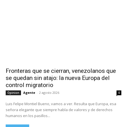
Fronteras que se cierran, venezolanos que
se quedan sin atajo: la nueva Europa del
control migratorio
Agente
-
2 agosto 2026
Opinion
0
Luis Felipe Montiel Bueno, vamos a ver. Resulta que Europa, esa
señora elegante que siempre habla de valores y de derechos
humanos en los pasillos...