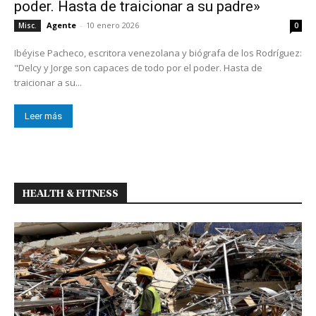
poder. Hasta de traicionar a su padre»
Agente
-
10 enero 2026
Misc.
0
Ibéyise Pacheco, escritora venezolana y biógrafa de los Rodríguez:
"Delcy y Jorge son capaces de todo por el poder. Hasta de
traicionar a su...
Leer más
HEALTH & FITNESS