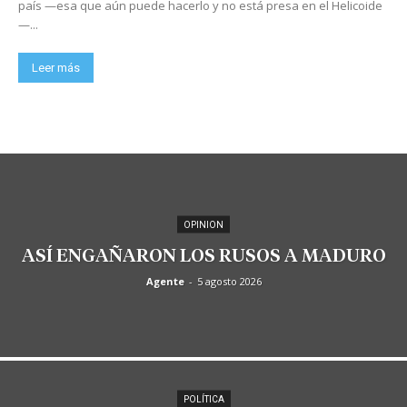
país —esa que aún puede hacerlo y no está presa en el Helicoide
—...
Leer más
OPINION
ASÍ ENGAÑARON LOS RUSOS A MADURO
Agente
-
5 agosto 2026
POLÍTICA