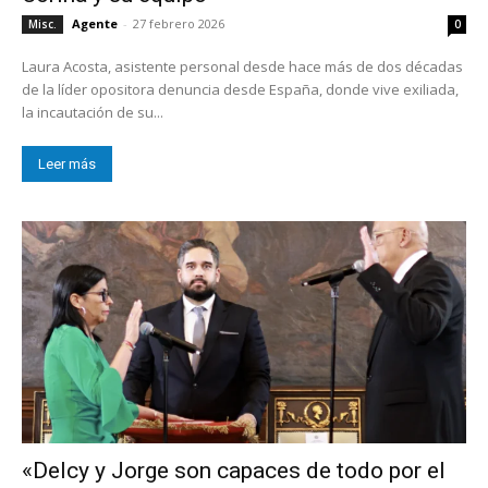
Agente
-
27 febrero 2026
Misc.
0
Laura Acosta, asistente personal desde hace más de dos décadas
de la líder opositora denuncia desde España, donde vive exiliada,
la incautación de su...
Leer más
«Delcy y Jorge son capaces de todo por el