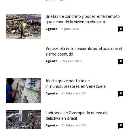
Grietas de concreto y poder: el terremoto
que desnudó la vivienda chavista
Agente
-
3 julio 2026
0
Venezuela entre escombros: el país que el
sismo desnudó
Agente
-
29 junio 2026
0
Alerta grave por falta de
inmunosupresores en Venezuela
Agente
-
26 febrero 2025
0
Ladrones de Ozempic: la nueva ola
delictiva en Brasil
Agente
-
15 febrero 2025
0