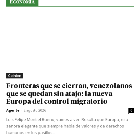
ECONOMIA
Opinion
Fronteras que se cierran, venezolanos
que se quedan sin atajo: la nueva
Europa del control migratorio
Agente
-
2 agosto 2026
0
Luis Felipe Montiel Bueno, vamos a ver. Resulta que Europa, esa
señora elegante que siempre habla de valores y de derechos
humanos en los pasillos...