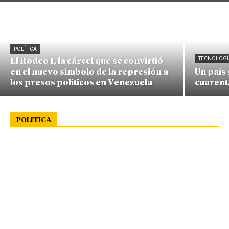
POLÍTICA
TECNOLOGÍ
El Rodeo I, la cárcel que se convirtió
en el nuevo símbolo de la represión a
Un país
los presos políticos en Venezuela
cuarent
POLITICA