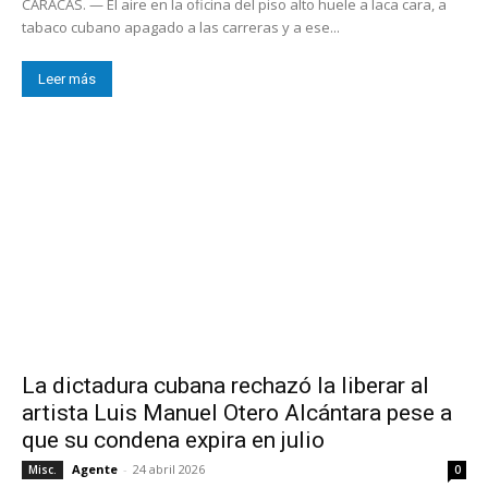
CARACAS. — El aire en la oficina del piso alto huele a laca cara, a
tabaco cubano apagado a las carreras y a ese...
Leer más
La dictadura cubana rechazó la liberar al
artista Luis Manuel Otero Alcántara pese a
que su condena expira en julio
Agente
-
24 abril 2026
Misc.
0