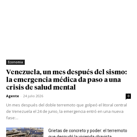
Economia
Venezuela, un mes después del sismo:
la emergencia médica da paso a una
crisis de salud mental
Agente
-
24 julio 2026
0
Un mes después del doble terremoto que golpeó el litoral central
de Venezuela el 24 de junio, la emergencia entró en una nueva
fase:...
Grietas de concreto y poder: el terremoto
que desnudó la vivienda chavista