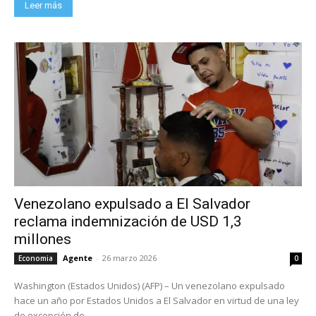
Leer más
Venezolano expulsado a El Salvador
reclama indemnización de USD 1,3
millones
Agente
-
26 marzo 2026
Economia
0
Washington (Estados Unidos) (AFP) – Un venezolano expulsado
hace un año por Estados Unidos a El Salvador en virtud de una ley
de excepción de...