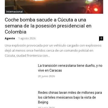
Internacional
Coche bomba sacude a Cúcuta a una
semana de la posesión presidencial en
Colombia
Agente
-
1 agosto 2026
0
Una explosión provocada por un vehículo cargado con explosivos
dejó al menos once heridos cerca de un comando policial en
Cúcuta, ciudad fronteriza con...
La transición venezolana tiene dueño, y no
vive en Caracas
20 junio 2026
Redes chinas lavan miles de millones para
los cárteles mexicanos bajo la vista de
Beijing
15 junio 2026