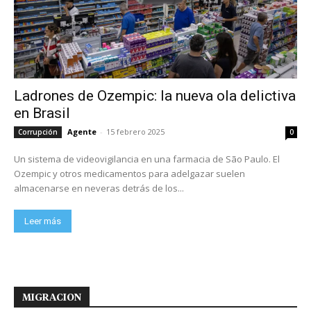
Ladrones de Ozempic: la nueva ola delictiva
en Brasil
Agente
-
15 febrero 2025
Corrupción
0
Un sistema de videovigilancia en una farmacia de São Paulo. El
Ozempic y otros medicamentos para adelgazar suelen
almacenarse en neveras detrás de los...
Leer más
MIGRACION