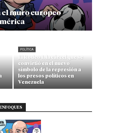
a el muro europeo
américa
POLÍTICA
El Rodeo I, la cárcel que se
convirtió en el nuevo
símbolo de la represión a
a
los presos políticos en
Venezuela
ENFOQUES