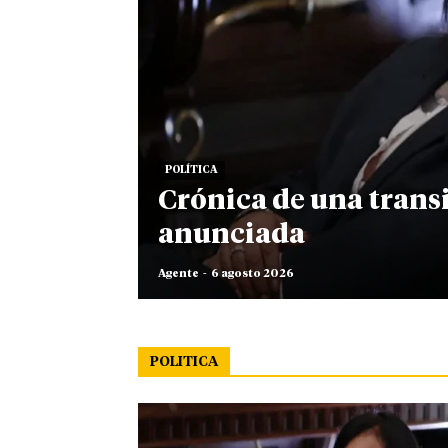
POLÍTICA
Crónica de una trans
anunciada
Agente
-
6 agosto 2026
POLITICA