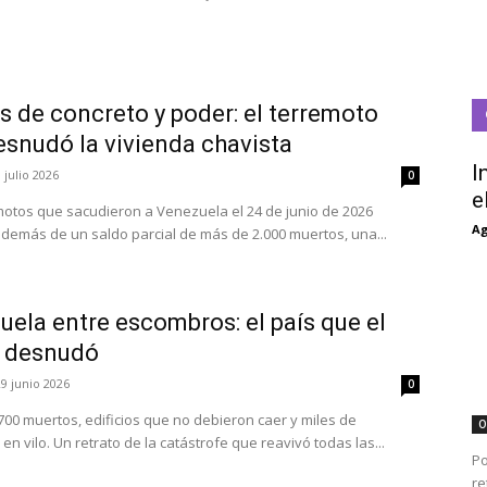
s de concreto y poder: el terremoto
esnudó la vivienda chavista
I
 julio 2026
0
e
motos que sacudieron a Venezuela el 24 de junio de 2026
Ag
además de un saldo parcial de más de 2.000 muertos, una...
ela entre escombros: el país que el
 desnudó
29 junio 2026
0
700 muertos, edificios que no debieron caer y miles de
O
en vilo. Un retrato de la catástrofe que reavivó todas las...
Po
re