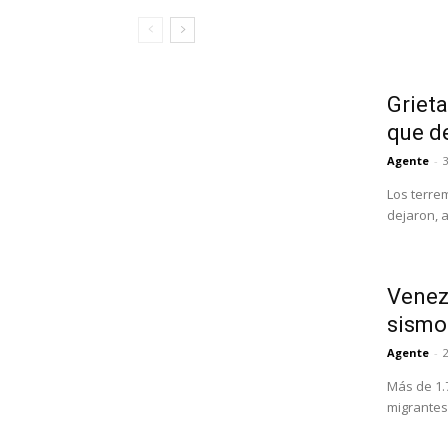
Grieta
que d
Agente
-
3
Los terre
dejaron, 
Venezu
sismo
Agente
-
Más de 1.
migrantes 