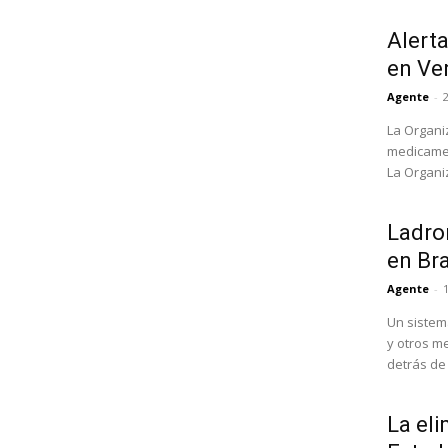
Alert
en Ve
Agente
-
La Organi
medicamen
La Organi
Ladron
en Bra
Agente
-
Un sistem
y otros m
detrás de l
La eli