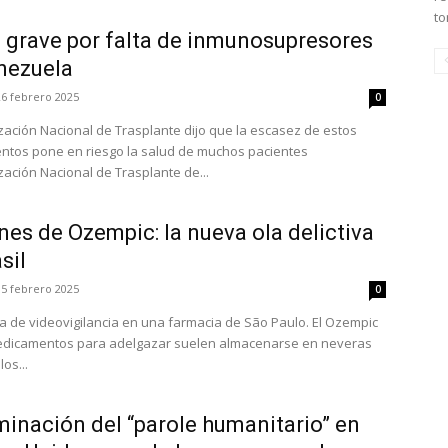
to
a grave por falta de inmunosupresores
nezuela
26 febrero 2025
0
zación Nacional de Trasplante dijo que la escasez de estos
tos pone en riesgo la salud de muchos pacientes
zación Nacional de Trasplante de...
es de Ozempic: la nueva ola delictiva
sil
15 febrero 2025
0
a de videovigilancia en una farmacia de São Paulo. El Ozempic
edicamentos para adelgazar suelen almacenarse en neveras
os...
minación del “parole humanitario” en