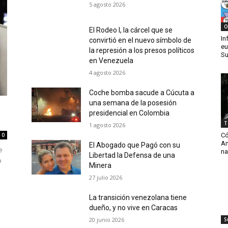
5 agosto 2026
O
El Rodeo I, la cárcel que se
In
convirtió en el nuevo símbolo de
eu
la represión a los presos políticos
Su
en Venezuela
4 agosto 2026
Coche bomba sacude a Cúcuta a
una semana de la posesión
presidencial en Colombia
T
1 agosto 2026
Có
0
Am
El Abogado que Pagó con su
e
na
Libertad la Defensa de una
o
Minera
27 julio 2026
La transición venezolana tiene
dueño, y no vive en Caracas
20 junio 2026
S