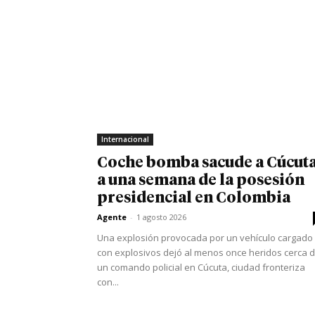
Internacional
Coche bomba sacude a Cúcut
a una semana de la posesión
presidencial en Colombia
Agente
-
1 agosto 2026
Una explosión provocada por un vehículo cargado
con explosivos dejó al menos once heridos cerca 
un comando policial en Cúcuta, ciudad fronteriza
con...