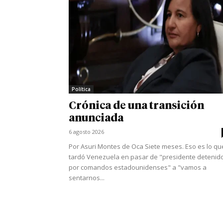
Política
Crónica de una transición
anunciada
6 agosto 2026
Por Asuri Montes de Oca Siete meses. Eso es lo qu
tardó Venezuela en pasar de "presidente detenid
por comandos estadounidenses" a "vamos a
sentarnos...