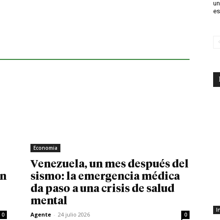
un
es
Economia
Venezuela, un mes después del
in
sismo: la emergencia médica
da paso a una crisis de salud
mental
I
Agente
-
24 julio 2026
0
0