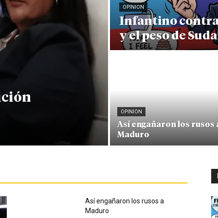
OPINION
Infantino contr
y el peso de Sud
ición
OPINION
Así engañaron los rusos 
Maduro
Así engañaron los rusos a
Maduro