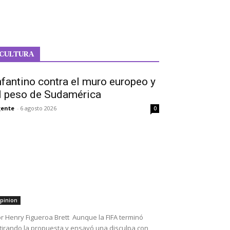
CULTURA
nfantino contra el muro europeo y
l peso de Sudamérica
ente
-
6 agosto 2026
0
pinion
r Henry Figueroa Brett Aunque la FIFA terminó
tirando la propuesta y ensayó una disculpa con