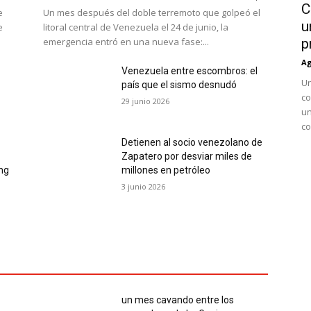
C
e
Un mes después del doble terremoto que golpeó el
u
e
litoral central de Venezuela el 24 de junio, la
emergencia entró en una nueva fase:...
p
Ag
Venezuela entre escombros: el
Un
país que el sismo desnudó
co
29 junio 2026
un
co
Detienen al socio venezolano de
Zapatero por desviar miles de
ing
millones en petróleo
3 junio 2026
un mes cavando entre los