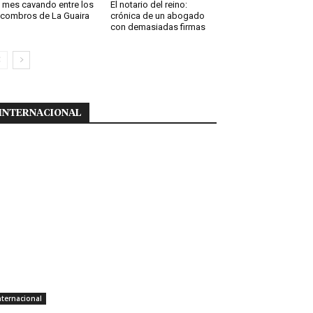
 mes cavando entre los
El notario del reino:
combros de La Guaira
crónica de un abogado
con demasiadas firmas
INTERNACIONAL
nternacional