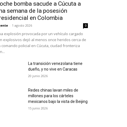
oche bomba sacude a Cúcuta a
na semana de la posesión
residencial en Colombia
ente
-
1 agosto 2026
0
a explosión provocada por un vehículo cargado
n explosivos dejó al menos once heridos cerca de
 comando policial en Cúcuta, ciudad fronteriza
n...
La transición venezolana tiene
dueño, y no vive en Caracas
20 junio 2026
Redes chinas lavan miles de
millones para los cárteles
mexicanos bajo la vista de Beijing
15 junio 2026