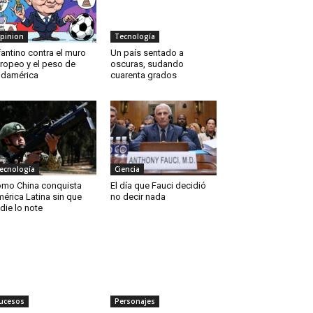
pinion
Tecnología
fantino contra el muro
Un país sentado a
ropeo y el peso de
oscuras, sudando
damérica
cuarenta grados
ecnología
Ciencia
mo China conquista
El día que Fauci decidió
érica Latina sin que
no decir nada
die lo note
ucesos
Personajes