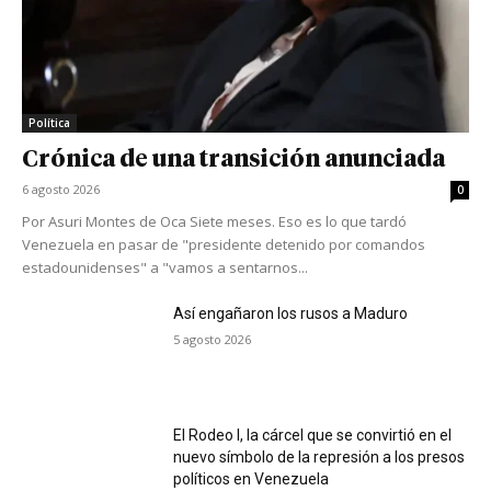
Política
Crónica de una transición anunciada
6 agosto 2026
0
Por Asuri Montes de Oca Siete meses. Eso es lo que tardó
Venezuela en pasar de "presidente detenido por comandos
estadounidenses" a "vamos a sentarnos...
Así engañaron los rusos a Maduro
5 agosto 2026
El Rodeo I, la cárcel que se convirtió en el
nuevo símbolo de la represión a los presos
políticos en Venezuela