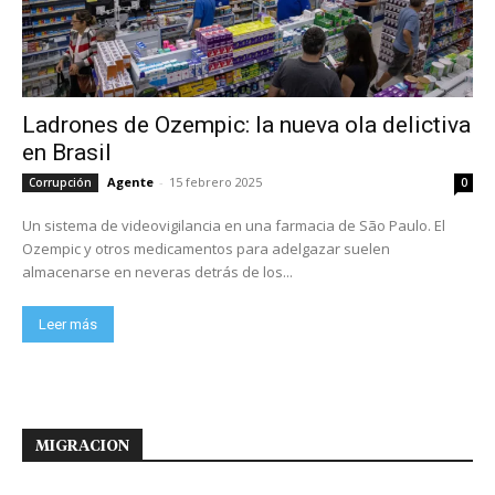
Ladrones de Ozempic: la nueva ola delictiva
en Brasil
Agente
-
15 febrero 2025
Corrupción
0
Un sistema de videovigilancia en una farmacia de São Paulo. El
Ozempic y otros medicamentos para adelgazar suelen
almacenarse en neveras detrás de los...
Leer más
MIGRACION