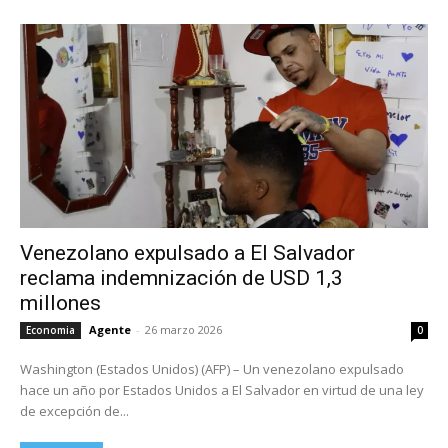
Venezolano expulsado a El Salvador
reclama indemnización de USD 1,3
millones
Agente
-
26 marzo 2026
Economia
0
Washington (Estados Unidos) (AFP) – Un venezolano expulsado
hace un año por Estados Unidos a El Salvador en virtud de una ley
de excepción de...