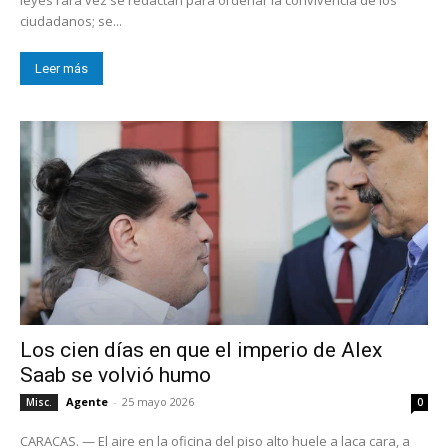
ciudadanos; se...
Leer más
Los cien días en que el imperio de Alex
Saab se volvió humo
Agente
-
25 mayo 2026
Misc.
0
CARACAS. — El aire en la oficina del piso alto huele a laca cara, a