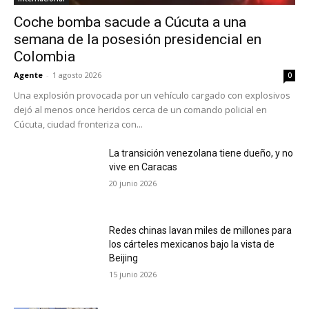
Coche bomba sacude a Cúcuta a una
semana de la posesión presidencial en
Colombia
Agente
-
1 agosto 2026
0
Una explosión provocada por un vehículo cargado con explosivos
dejó al menos once heridos cerca de un comando policial en
Cúcuta, ciudad fronteriza con...
La transición venezolana tiene dueño, y no
vive en Caracas
20 junio 2026
Redes chinas lavan miles de millones para
los cárteles mexicanos bajo la vista de
Beijing
15 junio 2026