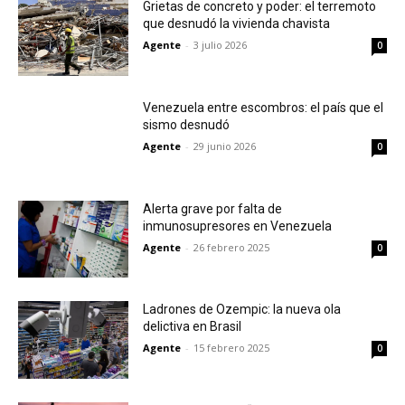
Grietas de concreto y poder: el terremoto
que desnudó la vivienda chavista
Agente
-
3 julio 2026
0
Venezuela entre escombros: el país que el
sismo desnudó
Agente
-
29 junio 2026
0
Alerta grave por falta de
inmunosupresores en Venezuela
Agente
-
26 febrero 2025
0
Ladrones de Ozempic: la nueva ola
delictiva en Brasil
Agente
-
15 febrero 2025
0