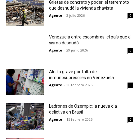
Grietas de concreto y poder: el terremoto
que desnudó la vivienda chavista
Agente
-
3 julio 2026
0
Venezuela entre escombros: el país que el
sismo desnudó
Agente
-
29 junio 2026
0
Alerta grave por falta de
inmunosupresores en Venezuela
Agente
-
26 febrero 2025
0
Ladrones de Ozempic: la nueva ola
delictiva en Brasil
Agente
-
15 febrero 2025
0