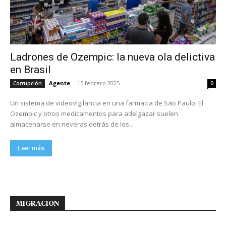
Ladrones de Ozempic: la nueva ola delictiva
en Brasil
Agente
-
15 febrero 2025
Corrupción
0
Un sistema de videovigilancia en una farmacia de São Paulo. El
Ozempic y otros medicamentos para adelgazar suelen
almacenarse en neveras detrás de los...
Leer más
MIGRACION