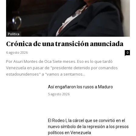
Política
Crónica de una transición anunciada
6 agosto 2026
0
Por Asuri Montes de Oca Siete meses. Eso es lo que tardó
Venezuela en pasar de "presidente detenido por comandos
estadounidenses" a "vamos a sentarnos...
Así engañaron los rusos a Maduro
5 agosto 2026
El Rodeo I, la cárcel que se convirtió en el
nuevo símbolo de la represión a los presos
políticos en Venezuela