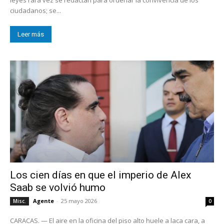
ciudadanos; se...
Leer más
Los cien días en que el imperio de Alex
Saab se volvió humo
Agente
-
25 mayo 2026
Misc.
0
CARACAS. — El aire en la oficina del piso alto huele a laca cara, a