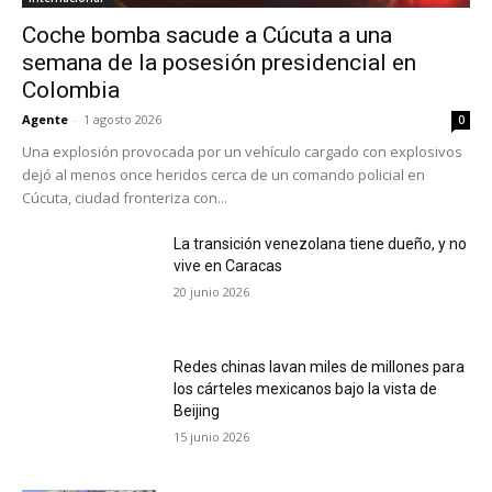
Coche bomba sacude a Cúcuta a una
semana de la posesión presidencial en
Colombia
Agente
-
1 agosto 2026
0
Una explosión provocada por un vehículo cargado con explosivos
dejó al menos once heridos cerca de un comando policial en
Cúcuta, ciudad fronteriza con...
La transición venezolana tiene dueño, y no
vive en Caracas
20 junio 2026
Redes chinas lavan miles de millones para
los cárteles mexicanos bajo la vista de
Beijing
15 junio 2026