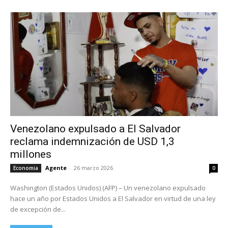
Venezolano expulsado a El Salvador
reclama indemnización de USD 1,3
millones
Agente
-
26 marzo 2026
Economia
0
Washington (Estados Unidos) (AFP) – Un venezolano expulsado
hace un año por Estados Unidos a El Salvador en virtud de una ley
de excepción de...