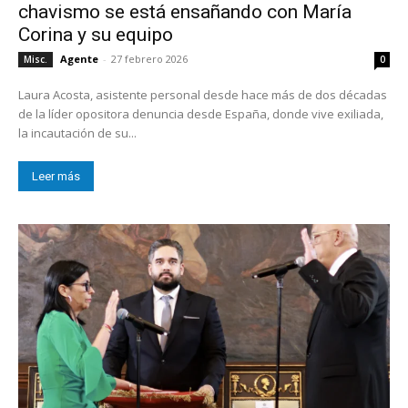
chavismo se está ensañando con María
Corina y su equipo
Agente
-
27 febrero 2026
Misc.
0
Laura Acosta, asistente personal desde hace más de dos décadas
de la líder opositora denuncia desde España, donde vive exiliada,
la incautación de su...
Leer más