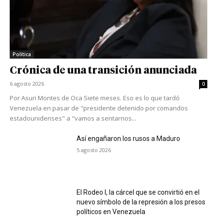
Política
Crónica de una transición anunciada
6 agosto 2026
0
Por Asuri Montes de Oca Siete meses. Eso es lo que tardó
Venezuela en pasar de "presidente detenido por comandos
estadounidenses" a "vamos a sentarnos...
Así engañaron los rusos a Maduro
5 agosto 2026
El Rodeo I, la cárcel que se convirtió en el
nuevo símbolo de la represión a los presos
políticos en Venezuela