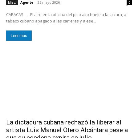
Agente
-
25 mayo 2026
Misc.
0
CARACAS. — El aire en la oficina del piso alto huele a laca cara, a
tabaco cubano apagado a las carreras y a ese...
Leer más
La dictadura cubana rechazó la liberar al
artista Luis Manuel Otero Alcántara pese a
que su condena expira en julio