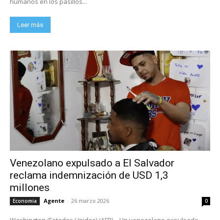
humanos en los pasillos...
Leer más
Venezolano expulsado a El Salvador
reclama indemnización de USD 1,3
millones
Agente
-
26 marzo 2026
Economia
0
Washington (Estados Unidos) (AFP) – Un venezolano expulsado