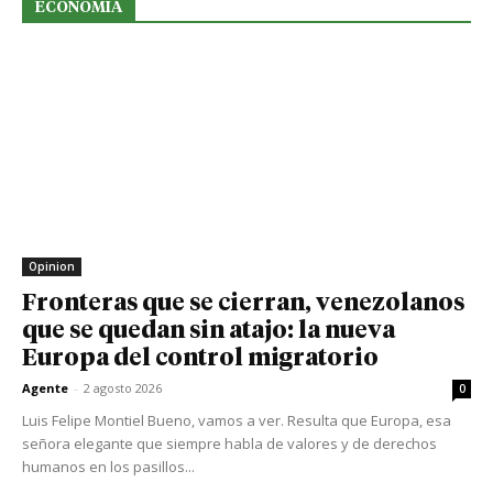
ECONOMIA
Opinion
Fronteras que se cierran, venezolanos
que se quedan sin atajo: la nueva
Europa del control migratorio
Agente
-
2 agosto 2026
0
Luis Felipe Montiel Bueno, vamos a ver. Resulta que Europa, esa
señora elegante que siempre habla de valores y de derechos
humanos en los pasillos...