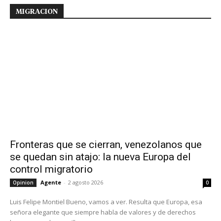
MIGRACION
Fronteras que se cierran, venezolanos que
se quedan sin atajo: la nueva Europa del
control migratorio
Agente
-
2 agosto 2026
Opinion
0
Luis Felipe Montiel Bueno, vamos a ver. Resulta que Europa, esa
señora elegante que siempre habla de valores y de derechos