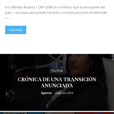
Por Alfredo Álvarez / CNP 5289 Les confieso que buena parte del
país —esa que aún puede hacerlo y no está presa en el Helicoide
—...
Leer más
POLÍTICA
CRÓNICA DE UNA TRANSICIÓN
ANUNCIADA
Agente
-
6 agosto 2026