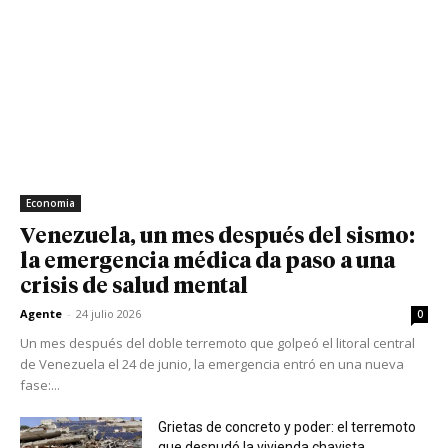
Economia
Venezuela, un mes después del sismo:
la emergencia médica da paso a una
crisis de salud mental
Agente
-
24 julio 2026
0
Un mes después del doble terremoto que golpeó el litoral central
de Venezuela el 24 de junio, la emergencia entró en una nueva
fase:...
Grietas de concreto y poder: el terremoto
que desnudó la vivienda chavista