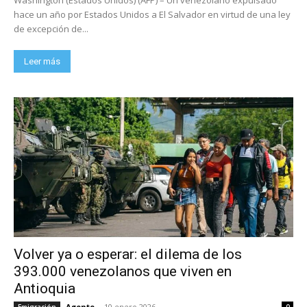
hace un año por Estados Unidos a El Salvador en virtud de una ley
de excepción de...
Leer más
Volver ya o esperar: el dilema de los
393.000 venezolanos que viven en
Antioquia
Agente
-
10 enero 2026
Emigración
0