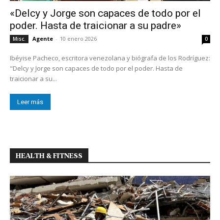
«Delcy y Jorge son capaces de todo por el
poder. Hasta de traicionar a su padre»
Agente
-
10 enero 2026
Misc.
0
Ibéyise Pacheco, escritora venezolana y biógrafa de los Rodríguez:
"Delcy y Jorge son capaces de todo por el poder. Hasta de
traicionar a su...
Leer más
HEALTH & FITNESS