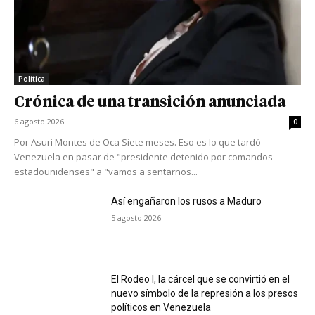
Política
Crónica de una transición anunciada
6 agosto 2026
0
Por Asuri Montes de Oca Siete meses. Eso es lo que tardó
Venezuela en pasar de "presidente detenido por comandos
estadounidenses" a "vamos a sentarnos...
Así engañaron los rusos a Maduro
5 agosto 2026
El Rodeo I, la cárcel que se convirtió en el
nuevo símbolo de la represión a los presos
políticos en Venezuela