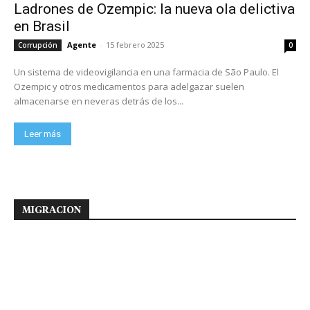
Ladrones de Ozempic: la nueva ola delictiva
en Brasil
Agente
-
15 febrero 2025
Corrupción
0
Un sistema de videovigilancia en una farmacia de São Paulo. El
Ozempic y otros medicamentos para adelgazar suelen
almacenarse en neveras detrás de los...
Leer más
MIGRACION