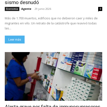
sismo desnudó
Agente
-
29 junio 2026
Economia
0
Más de 1.700 muertos, edificios que no debieron caer y miles de
migrantes en vilo. Un retrato de la catástrofe que reavivó todas
las...
Leer más
Alerta grave por falta de inmunosupresores