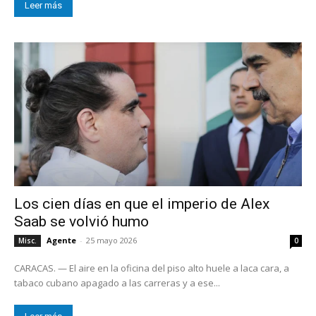
Leer más
Los cien días en que el imperio de Alex
Saab se volvió humo
Agente
-
25 mayo 2026
Misc.
0
CARACAS. — El aire en la oficina del piso alto huele a laca cara, a
tabaco cubano apagado a las carreras y a ese...