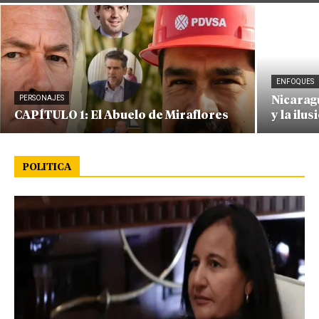
ENFOQUES
PERSONAJES
Nicaragu
CAPÍTULO 1: El Abuelo de Miraflores
y la ilus
POLITICA