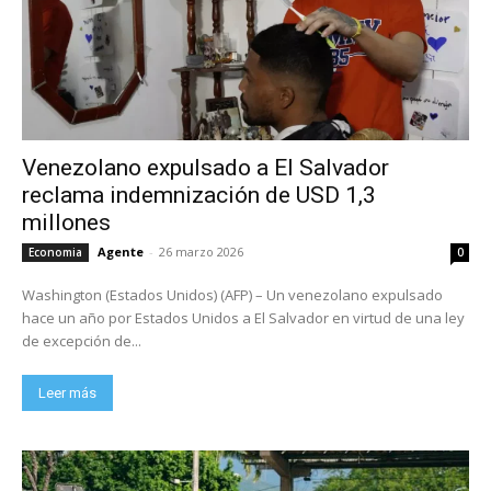
Venezolano expulsado a El Salvador
reclama indemnización de USD 1,3
millones
Agente
-
26 marzo 2026
Economia
0
Washington (Estados Unidos) (AFP) – Un venezolano expulsado
hace un año por Estados Unidos a El Salvador en virtud de una ley
de excepción de...
Leer más