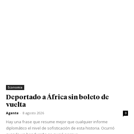
Economia
Deportado a África sin boleto de
vuelta
Agente
-
8 agosto 2026
0
Hay una frase que resume mejor que cualquier informe
diplomático el nivel de sofisticación de esta historia. Ocurrió